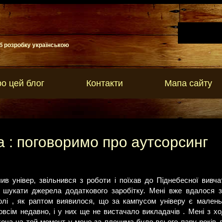
б розробку українською
о цей блог
Контакти
Мапа сайту
a : поговоримо про аутсорсинг
чив універ, звільнився з роботи і поїхав до Піднебесної вивч
в шукати джерела додаткового заробітку. Мені вже вдалося 
колі , як раптом виявилося, що за кампусом універу є маленька
зовсім недавно, і у них ще не вистачало викладачів . Мені з х