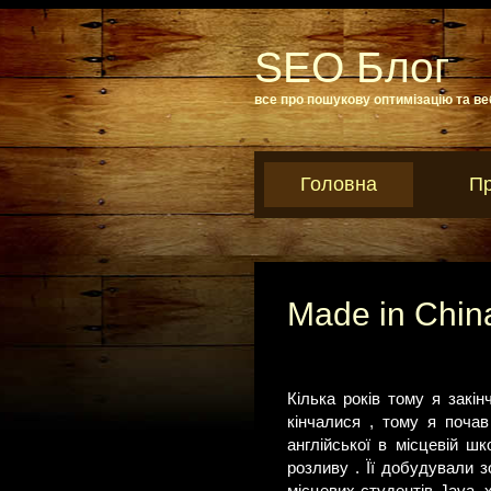
SEO Блог
все про пошукову оптимізацію та ве
Головна
Пр
Made in Chin
Кілька років тому я закін
кінчалися , тому я поча
англійської в місцевій ш
розливу . Її добудували 