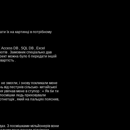
ати їх на картинці в потрібному
 Access DB , SQL DB , Excel
ротів . Замовник спеціально дав
роект можна було б передати іншій
вартість .
я не змогли, і знову покликали мене
ь від пестунів сільсько- китайської
я увігнав мене в ступор : « Як би ти
ці посмішки ледь приховували
отнетщік , який на пальцях пояснив,
 дах. З посмішками мільйонерів вони