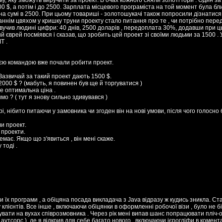
у, яку зможуть виручити за проект. В очах кожного сяяли золоті гори . Один з
00 $, а потім і до 2500. Зарплата місцевого програміста на той момент була б
на сумі в 2500. При цьому товариші - золотошукачі також попросили дізнатися
станнім цвяхом у кришку труни проекту стало питання про те , чи потрібно пер
озвучив людині цифри: 40 днів, 2500 доларів , передоплата 30%, додавши при ць
й єврей посміявся і сказав, що зробить цей проект зі своїми людьми за 1500 .
T .
оєю командою вже почали робити проект.
. Зазвичай за такий проект дають 1500 $.
2000 $ ? (мабуть, я повинен був ще й торгуватися )
 це оптимальна ціна .
имо ? ( тут я знову сильно здивувався )
рі, нібито питаючи у замовника чи згоден він на нові умови, після чого голосно б
ли проект.
е проекти.
немає. Якщо що з'явиться , він мені скаже.
 тоді .
ти їх програми , а обіцяна посада викладача з Java відразу ж кудись зникла. С
клієнтів. Все інше , включаючи обіцянки в оформленні робочої візи , було не 
вати на вухах співрозмовника . Через рік мені випав шанс попрацювати пліч-о
 аутсорс ), де я відкрив для себе багато нового , включаючи ієрогліфи в комент