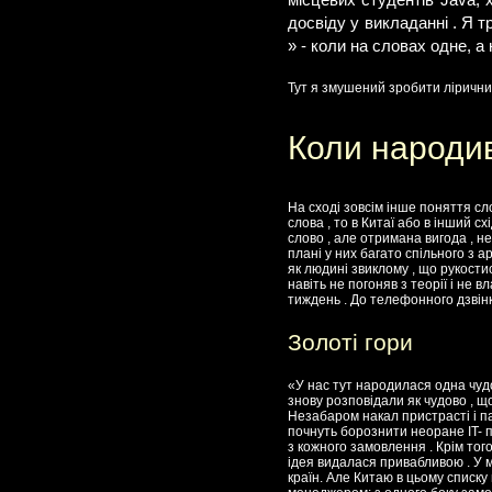
місцевих студентів Java, 
досвіду у викладанні . Я т
» - коли на словах одне, а 
Тут я змушений зробити ліричний
Коли народив
На сході зовсім інше поняття сло
слова , то в Китаї або в інший с
слово , але отримана вигода , н
плані у них багато спільного з а
як людині звиклому , що рукости
навіть не погоняв з теорії і не 
тиждень . До телефонного дзвін
Золоті гори
«У нас тут народилася одна чудо
знову розповідали як чудово , що
Незабаром накал пристрасті і па
почнуть борознити неоране IT- 
з кожного замовлення . Крім того
ідея видалася привабливою . У м
країн. Але Китаю в цьому списку