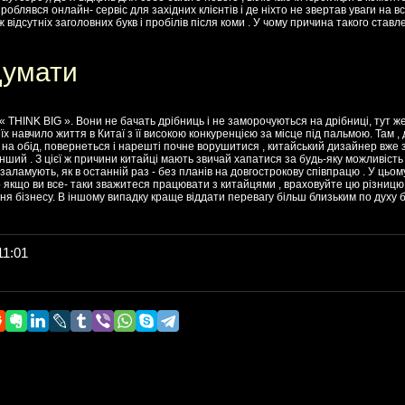
зроблявся онлайн- сервіс для західних клієнтів і де ніхто не звертав уваги на в
 відсутніх заголовних букв і пробілів після коми . У чому причина такого став
думати
 - « THINK BIG ». Вони не бачать дрібниць і не заморочуються на дрібниці, тут же
їх навчило життя в Китаї з її високою конкуренцією за місце під пальмою. Там 
ь на обід, повернеться і нарешті почне ворушитися , китайський дизайнер вже
 інший . З цієї ж причини китайці мають звичай хапатися за будь-яку можливіст
у заламують, як в останній раз - без планів на довгострокову співпрацю . У цьому
к що якщо ви все- таки зважитеся працювати з китайцями , враховуйте цю різницю
ння бізнесу. В іншому випадку краще віддати перевагу більш близьким по духу
11:01