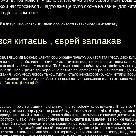
хоча на той момент у мене за плечима було всього пару років д
рохи насторожився . Надто вже це було схоже на звичні для кита
на ділі зовсім інше.
 відступ , щоб пояснити деякі особливості китайського менталітету.
ся китаєць , єврей заплакав
ва. І якщо ми можемо уявити собі Україну початку XX століття і угоду двох куп
хідній країні це абсолютно немислимо. Там інші поняття й цінності , інша культ
ехай навіть обманним шляхом . Та й саме поняття обману у китайців сильно від
рабами - наобіцяти з три короби , а потім з покерфейсом робити вигляд , що ніч
скання і усну угоду чогось та коштують , стало некомфортно, коли китайці пооб
влаштувавши тестовий урок. Але я це проковтнув , списавши все на різницю мента
ка.
Ага, ось ці хлопці ©
ва ідея про співпрацю » - сказав мені по телефону голос шишки з IT- центру. Ч
 я тут, які ми тепер друзі - не розлий вода, і наскільки грандіозні перед нами
фосу став такий великий, що мова зайшла про космічних кораблях (іноземних з
простори Китаю. Мені запропонували працювати викладачем , і в той же час шу
, я міг би також проводити локалізацію їх програм, написаних для закордону . Я
ене якраз був знайомий єврей - власник канадської софтверної компанії, яка 
 не було. Оскільки це мав бути наш перший досвід спільного проекту , ми домо