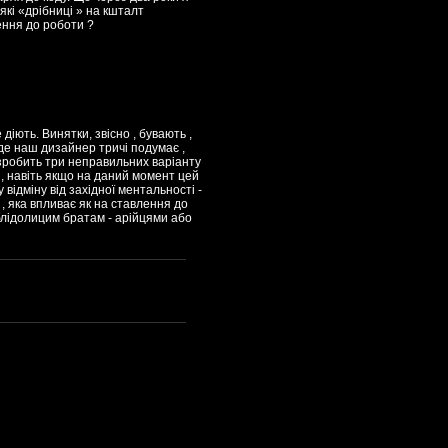
сякі «дрібниці » на кшталт
лення до роботи ?
 діють. Винятки, звісно , бувають ,
, де наш дизайнер тричі подумає ,
 зробить три неправильних варіанту
ь , навіть якщо на даний момент цей
 відміну від західної ментальності -
 , яка впливає як на ставлення до
 блідолицим братам - арійцями або