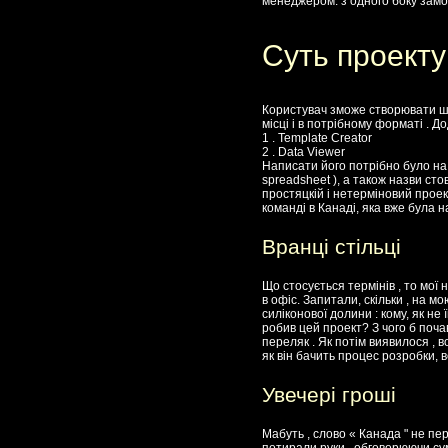
менеджером: з одного боку замовн
Суть проекту
Користувач зможе створювати шаб
місці і в потрібному форматі . 
1 . Template Creator
2 . Data Viewer
Написати його потрібно було на 
spreadsheet ), а також назви сто
простяцкій і нетерміновий прое
команді в Канаді, яка вже була н
Вранці стільці
Що стосується термінів , то мої 
в офіс. Запитали, скільки , на м
силіконової долини : кому, як не
робив цей проект? З чого б поча
переляк . Як потім виявилося , 
як він бачить процес розробки, 
Увечері гроші
Мабуть , слово « Канада " не пер