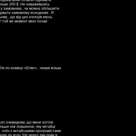
а одним вони почали піднімати
лизько 200 $. Не наважившись
 у замовника , чи можна збільшити
едавати замовнику исходники . Я
ому , що від цих хлопців якось
 У той же момент мені почав
'ю по клавіші «Enter» , чекаю кілька
тало очевидним, що мене хотіли
більше ніж локшиною, яку китайці
 -пліч з китайськими програмістами
арях до коду. Ще через два роки я