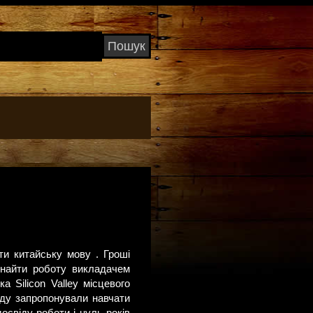
ати китайську мову . Гроші
знайти роботу викладачем
 Silicon Valley місцевого
оду запропонували навчати