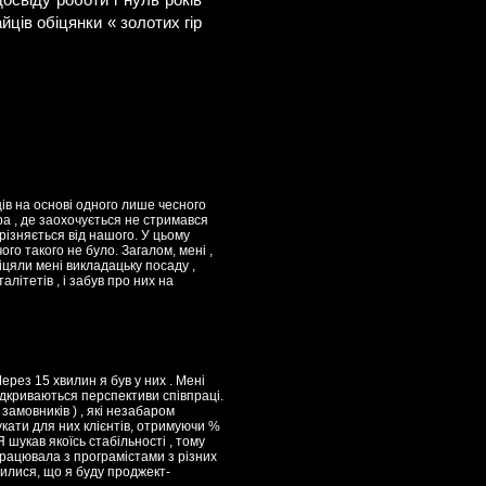
освіду роботи і нуль років
йців обіцянки « золотих гір
ців на основі одного лише чесного
ура , де заохочується не стримався
різняється від нашого. У цьому
ого такого не було. Загалом, мені ,
іцяли мені викладацьку посаду ,
літетів , і забув про них на
ерез 15 хвилин я був у них . Мені
 відкриваються перспективи співпраці.
амовників ) , які незабаром
кати для них клієнтів, отримуючи %
 шукав якоїсь стабільності , тому
працювала з програмістами з різних
вилися, що я буду проджект-