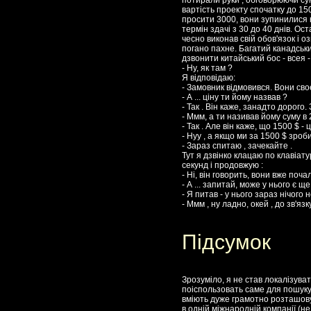
потирали руки , обговорюючи сум
вартість проекту спочатку до 15
просити 3000, вони зупинилися 
термін здачі з 30 до 40 днів. О
чесно виконав свій обов'язок і 
погано пахне. Багатий канадськи
дзвонити китайський бос - всея -I
- Ну, як там ?
Я відповідаю:
- Замовник відмовився. Вони св
- А ... ціну ти йому назвав ?
- Так . Він каже, занадто дорого
- Ммм, а ти називав йому суму в 
- Так . Але він каже, що 1500 $ -
- Нуу , а якщо ми за 1500 $ зроб
- Зараз спитаю , зачекайте .
Тут я дзвінко клацаю по клавіату
секунд і продовжую :
- Ні, він говорить, вони вже поча
- А ... запитай, може у нього є щ
- Я питав - у нього зараз нічого 
- Ммм , ну ладно, окей , до зв'язку
Підсумок
Зрозуміло, я не став локалізува
поіспользовать саме для пошуку 
вміють дуже грамотно розташову
в одній міжнародній компанії (не