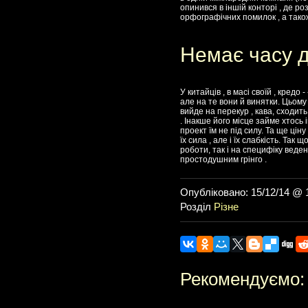
опинився в іншій конторі , де ро
орфографічних помилок , а також
Немає часу 
У китайців , в масі своїй , кредо
але на те вони й винятки. Цьому 
вийде на перекур , кава, сходит
. Інакше його місце займе хтось
проект їм не під силу. Та ще цін
їх сила , але і їх слабкість. Та
роботи, так і на специфіку веде
простодушним грінго .
Опубліковано: 15/12/14 @ 
Розділ
Різне
Рекомендуємо: