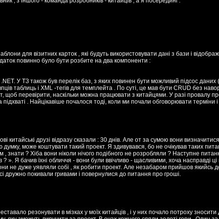
ик , з іншого - команда розробників - китайців , а я посередині .
лони для візитних карток , які будуть використовувати дані з бази і відображ
Додаток повинно було бути розбите на два компоненти :
.NET. У ТЗ також був перелік баз, з яких повинен бути можливий підсос даних (
впців таблиць і XML -тегів для темплейта . По суті, це мав бути CRUD без наво
кт, щоб перевірити, наскільки можна працювати з китайцями. У разі провалу п
а підхваті . Найцікавіше почалося тоді, коли ми почали обговорювати терміни і 
нові китайські друзі відразу сказали : 30 днів. Але от за сумою вони визначитис
ою думку, може коштувати такий проект. Я здивувався, бо не очікував таких питан
 їм , знати ? Хіба вони ніколи нічого подібного не розробляли ? Наступне питанн
в ? ». Я бачив їхні обличчя - вони були ввічливо - щасливими, хоча насправді 
вони не дуже уявляли собі , як робити проект. Але незабаром прийшов якийсь д
всі дружно покивали гривами і повернулися до питання про гроші.
еставало резонувати в мізках у моїх китайців , і у них почало потроху зносити