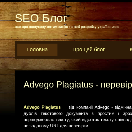
SEO Блог
все про пошукову оптимізацію та веб розробку українською
Головна
Про цей блог
Advego Plagiatus - перевір
Advego Plagiatus
від компанії Advego - відмін
дублів текстового документа з простим і зрозу
першоджерело тексту, який відсоток тексту співпад
по заданому URL для перевірки.