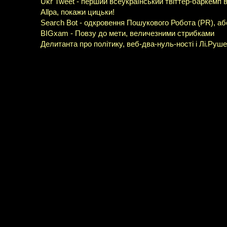
Ukr Tweet - перший всеукраїнський твіттер-баркемп в
Allpa, покажи цицьки!
Search Bot - одкровення Пошукового Робота (PR), аб
BIGxam - Повзу до мети, величезними стрибками
Делитанта про політику, веб-два-нуль-ності і Лі.Руш