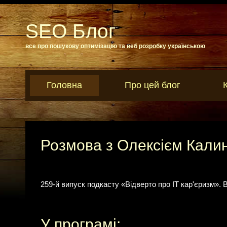
SEO Блог
все про пошукову оптимізацію та веб розробку українською
Головна
Про цей блог
Розмова з Олексієм Кали
259-й випуск подкасту «Відверто про IT кар'єризм». 
У програмі: