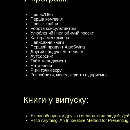
Про во'ЦЕ і
Перша компанія
Повіт з країни
Робота консультантом
Улюблений і нелюбимий проект
Кар'єра менеджера
Написання книги
Перший продукт AjaxSwing
Другий продукт Screenster
Аутсорсинг
Тайм менеджмент
Натхнення
Різні точки зору
Розробники, менеджери та підприємці
Книги у випуску:
Як завойовувати друзів і впливати на людей, Дей
Pitch Anything: An Innovative Method for Presenting