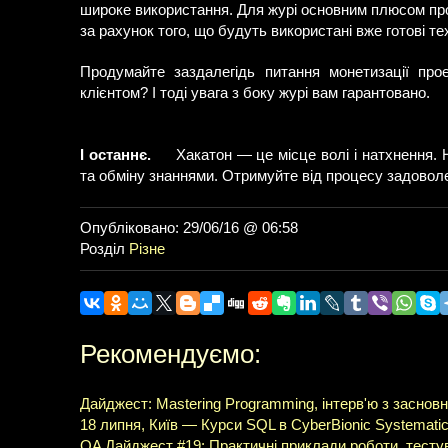
широке використання. Для журі основним плюсом прое
за рахунок того, що будуть використані вже готові тех
Продумайте заздалегідь питання монетизації пр
клієнтом? І тоді увага з боку журі вам гарантовано.
І останнє.
Хакатон — це місце волі і натхнення.
та обміну знаннями. Отримуйте від процесу задоволе
Опубліковано: 29/06/16 @ 06:58
Розділ
Різне
Рекомендуємо:
Дайджест: Mastering Programming, інтерв'ю з засновн
18 липня, Київ — Курси SQL в CyberBionic Systemati
QA Дайджест #19: Практичні приклади роботи, тесту