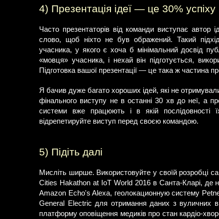
4) Презентація ідеї — це 30% успіху
Часто презентаторів від команди виступає автор і
слово, щоб ніхто не був ображений. Такий підхі
учасника, у якого є хоча б мінімальний досвід пуб
«мовця» учасника, і нехай він підготується, викор
Підготовка вашої презентації — це така ж частина пр
Я бачив дуже багато хороших ідей, які не отримували
фінального виступу не в останні 30 хв до неї, а про
системи вже працюють і в якій послідовності ї
відрепетируйте виступ перед своєю командою.
5) Підіть далі
Мисліть ширше. Використовуйте у своїй розробці сам
Cities Hakathon at IoT World 2016 в Санта-Кларі, д
Amazon Echo's Alexa, геолокационную систему Petney
General Electric для отримання даних з вуличних в
платформу оповіщення медиків про стан кардіо-хворо