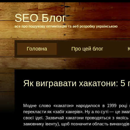
SEO Блог
все про пошукову оптимізацію та веб розробку українською
Головна
Про цей блог
Як вигравати хакатони: 5 
Модне слово «хакатон» народилося в 1999 році 
перекласти як «забіг хакерів». Ну а по суті — це зма
своєї ідеї. Зазвичай хакатони проводяться з якоїсь
замовнику івенту), щоб позначити область винаходів