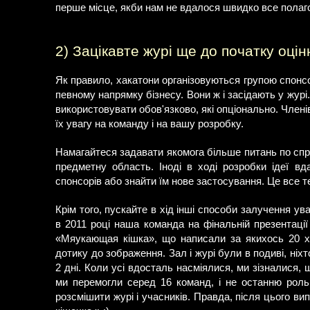
перше місце, якби нам не вдалося швидко все полаго
2) Зацікавте журі ще до початку оці
Як правило, хакатони організовуються групою спонсор
певному напрямку бізнесу. Вони ж і засідають у журі.
використовувати обов'язково, які опціонально. Члені
їх увагу на команду і на вашу розробку.
Намагайтеся задавати якомога більше питань по спра
предметну область. Іноді в ході розробки ідеї вд
спонсорів або знайти їм нове застосування. Це все 
Крім того, пускайте в хід інші способи залучення 
в 2011 році наша команда на фінальній презентаці
«Мяукающая кішка», що написали за якихось 20 хв
дотику до зображення. Зал і журі були в подиві, ніх
2 дні. Коли усі вдосталь насміялися, ми зізналися, 
ми перемогли серед 16 команд, і не останню роль 
розсмішити журі і учасників. Правда, після цього вип