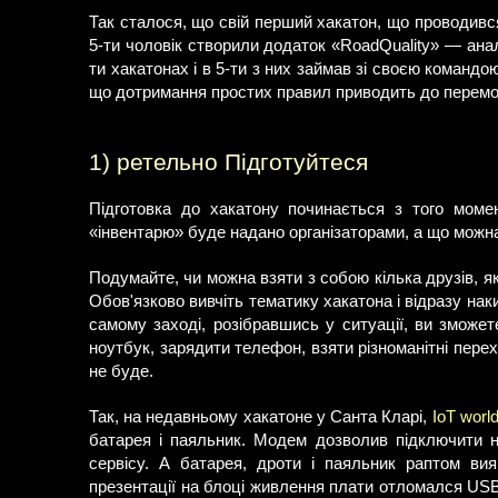
Так сталося, що свій перший хакатон, що проводився 
5-ти чоловік створили додаток «RoadQuality» — анал
ти хакатонах і в 5-ти з них займав зі своєю командою 
що дотримання простих правил приводить до перемог
1) ретельно Підготуйтеся
Підготовка до хакатону починається з того моме
«інвентарю» буде надано організаторами, а що можна
Подумайте, чи можна взяти з собою кілька друзів, як
Обов'язково вивчіть тематику хакатона і відразу наки
самому заході, розібравшись у ситуації, ви зможе
ноутбук, зарядити телефон, взяти різноманітні пере
не буде.
Так, на недавньому хакатоне у Санта Кларі,
IoT worl
батарея і паяльник. Модем дозволив підключити н
сервісу. А батарея, дроти і паяльник раптом ви
презентації на блоці живлення плати отломался USB