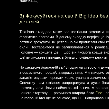
кішечка ».:)
3) Фокусуйтеся на своїй Big Idea б
деталей
Технічна складова може вас настільки захопити, щ
фрагмента програми. В даному випадку перфекціонізм
встигне зрозуміти, як ретельно ви прописали свій к
сили. Постарайтеся не заглиблюватися у реалізац
Головне — концепт ідеї. І щоб він якомога краще ви
ідеї ви зможете і пізніше, в більш спокійному режимі.
На хакатоне #garage48 за 48 годин ми створили дуже
з соціального профайла користувача. Ми використо
запам'ятовувати переваги користувача в залежності
Спочатку нам хотілося запрограмувати дуже бага
презентували тільки найяскравіші з них. А записа
нашого стартапу — розумного андроїд-бота
Fino
, п
на головній ідеї ще не означає, що інші напрацювання 