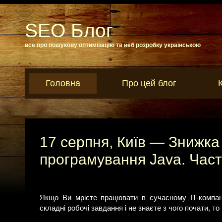
SEO Блог
все про пошукову оптимізацію та веб розробку українською
Головна
Про цей блог
17 серпня, Київ — Знижка
програмування Java. Част
Якщо Ви мрієте працювати в сучасному IT-компані
складні робочі завдання і не знаєте з чого почати, то