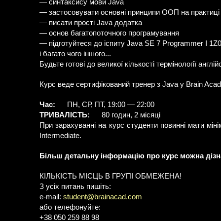
— синтаксису мови Java
— застосовувати основні принципи ООП на практиці
— писати прості Java додатка
— основ багатопоточного програмування
— підготуйтеся до іспиту Java SE 7 Programmer I 1Z
і багато чого іншого...
Будьте готові до великої кількості термінології англі
Курс веде сертифікований тренер з Java у Brain Aca
Час:
ПН, СР, ПТ, 19:00 — 22:00
ТРИВАЛІСТЬ:
80 годин, 2 місяці
При зарахуванні на курс студенти повинні мати мінім
Intermediate.
Більш детальну інформацію про курс можна дізна
КІЛЬКІСТЬ МІСЦЬ В ГРУПІ ОБМЕЖЕНА!
З усіх питань пишіть:
e-mail:
student@brainacad.com
або телефонуйте:
+38 050 259 88 98