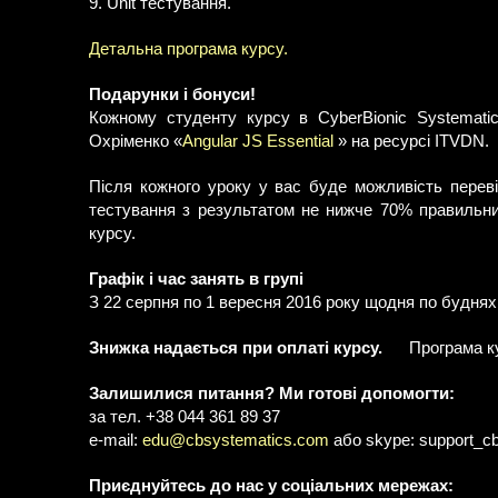
9. Unit тестування.
Детальна програма курсу.
Подарунки і бонуси!
Кожному студенту курсу в CyberBionic Systemat
Охріменко «
Angular JS Essential
» на ресурсі ITVDN.
Після кожного уроку у вас буде можливість пере
тестування з результатом не нижче 70% правильни
курсу.
Графік і час занять в групі
З 22 серпня по 1 вересня 2016 року щодня по буднях.
Знижка надається при оплаті курсу.
Програма к
Залишилися питання? Ми готові допомогти:
за тел. +38 044 361 89 37
e-mail:
edu@cbsystematics.com
або skype: support_cb
Приєднуйтесь до нас у соціальних мережах: