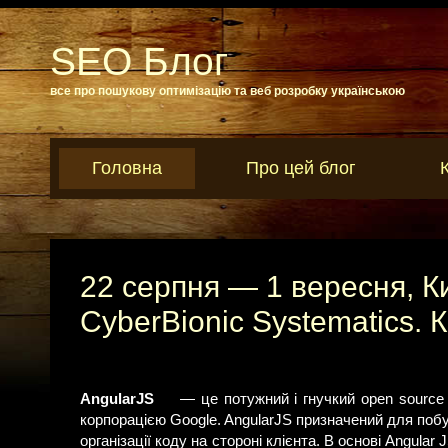
SEO Блог
все про пошукову оптимізацію та веб розробку українською
Головна
Про цей блог
22 серпня — 1 вересня, К
CyberBionic Systematics. 
AngularJS
— це потужний і гнучкий open source
корпорацією Google. AngularJS призначений для побуд
організації коду на стороні клієнта. В основі Angula