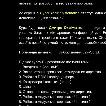
переваг при розробці та тестуванні програми.
22 серпня в
CyberBionic Systematics
стартує одна є
дешевше
, ніж зазвичай).
Курс буде вести
Дмитро Охріменко
— один з 
учасник багатьох міжнародних конференцій для Fr
корпоративні тренінги в таких IT компаніях, як Cikl
освоїте новий потужний інструмент для розробки веб
Попередні вимоги:
Глибокі знання JavaScript.
Під час курсу Ви розгляньте наступні теми:
1. Введення в AngularJS.
2. Використання прив'язок і стандартних директив.
3. Робота з DOM і валідація форм.
4. Контролери і контекст (scope).
5. Фільтри.
6. Створення користувальницьких директив.
7. Робота з модулями і сервісами Частина 1.
8. Робота з модулями і сервісами Частина 2.