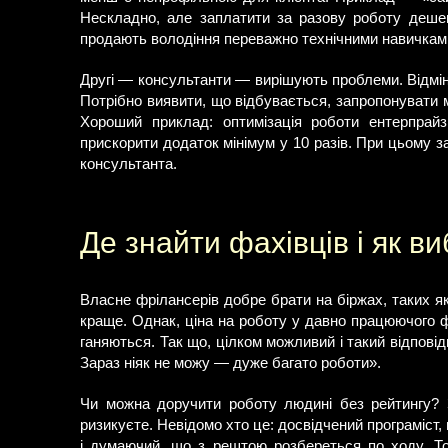
Нескладно, але заплатити за разову роботу дешев
продають володіння переважно технічними навичкам
Другі — консультанти — вирішують проблеми. Відміну
Потрібно виявити, що відбувається, запропонувати 
Хороший приклад: оптимізація роботи ентерпрай
прискорити додаток мінімум у 10 разів. При цьому з
консультанта.
Де знайти фахівців і як в
Власне фрілансерів добре брати на біржах, таких я
краще. Однак, ціна на роботу у давно працюючого фа
ганяються. Так що, цілком можливий і такий відповід
Зараз ніяк не можу — дуже багато роботи».
Чи можна доручити роботу людині без рейтингу? З
ризикуєте. Невідомо хто це: досвідчений програміст,
і думаючий, що з рештою розбереться по ходу. 