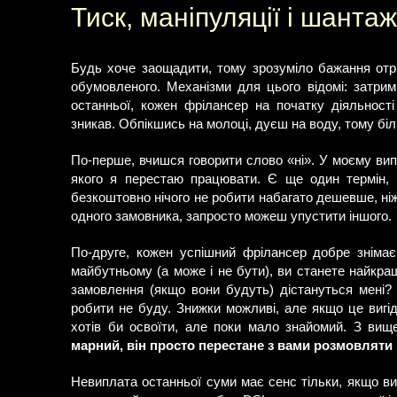
Тиск, маніпуляції і шантаж
Будь хоче заощадити, тому зрозуміло бажання отри
обумовленого. Механізми для цього відомі: затрим
останньої, кожен фрілансер на початку діяльност
зникав. Обпікшись на молоці, дуєш на воду, тому біл
По-перше, вчишся говорити слово «ні». У моєму випа
якого я перестаю працювати. Є ще один термін, 
безкоштовно нічого не робити набагато дешевше, ні
одного замовника, запросто можеш упустити іншого.
По-друге, кожен успішний фрілансер добре зніма
майбутньому (а може і не бути), ви станете найкращ
замовлення (якщо вони будуть) дістануться мені?
робити не буду. Знижки можливі, але якщо це вигід
хотів би освоїти, але поки мало знайомий. З вищ
марний, він просто перестане з вами розмовляти
Невиплата останньої суми має сенс тільки, якщо ви