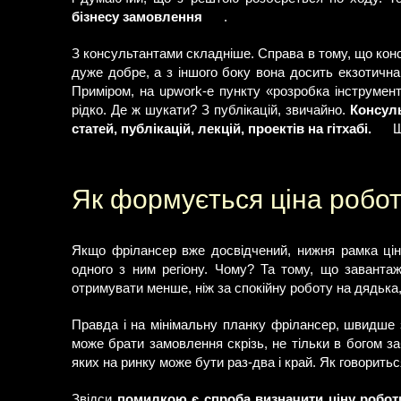
бізнесу замовлення
.
З консультантами складніше. Справа в тому, що конс
дуже добре, а з іншого боку вона досить екзотична,
Приміром, на upwork-е пункту «розробка інструмен
рідко. Де ж шукати? З публікацій, звичайно.
Консул
статей, публікацій, лекцій, проектів на гітхабі.
Ш
Як формується ціна робо
Якщо фрілансер вже досвідчений, нижня рамка цін
одного з ним регіону. Чому? Та тому, що завантаж
отримувати менше, ніж за спокійну роботу на дядька,
Правда і на мінімальну планку фрілансер, швидше 
може брати замовлення скрізь, не тільки в богом з
яких на ринку може бути раз-два і край. Як говорит
Звідси
помилкою є спроба визначити ціну роботи 