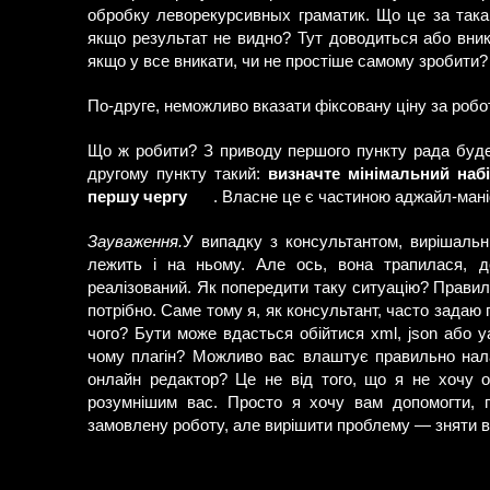
обробку леворекурсивных граматик. Що це за така 
якщо результат не видно? Тут доводиться або вник
якщо у все вникати, чи не простіше самому зробити?
По-друге, неможливо вказати фіксовану ціну за робот
Що ж робити? З приводу першого пункту рада буд
другому пункту такий:
визначте мінімальний набі
першу чергу
. Власне це є частиною аджайл-мані
Зауваження.
У випадку з консультантом, вирішальни
лежить і на ньому. Але ось, вона трапилася, де
реалізований. Як попередити таку ситуацію? Правиль
потрібно. Саме тому я, як консультант, часто зада
чого? Бути може вдасться обійтися xml, json або ya
чому плагін? Можливо вас влаштує правильно нал
онлайн редактор? Це не від того, що я не хочу 
розумнішим вас. Просто я хочу вам допомогти, г
замовлену роботу, але вирішити проблему — зняти в