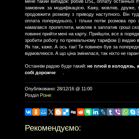
мене такий випадок: робив DSL, оплату останньої і
замовник за модифікацією. Кажу, мовляв, друже, 
продовжити розмову з приводу наступного. Він ту
оплата попереднього, і тільки потім розмова про 
намагався пропетляти, мовляв я заплатив гроші ск
повинні прийти мені на карту. Прийшли, все в поряд
зробити роботу по преміальному тарифом (і видаю ве
Як так, каже. А ось так! Ти повинен був за поперед
відмовляюся. А що ціна змінилася, так ніхто не гарант
Останнім радою буде такий:
не плюй в колодязь, а
собі дорожче
.
Опубліковано: 28/12/16 @ 11:00
Розділ
Різне
Рекомендуємо: