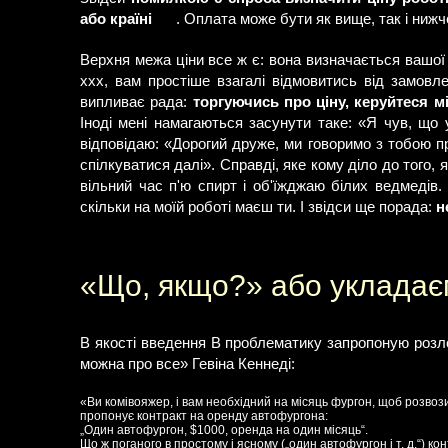
або країні
. Оплата може бути як вище, так і нижч
Верхня межа ціни все ж є: вона визначається вашої
xxx, вам простіше взагалі відмовитись від замо
випливає рада:
торгуючись про ціну, керуйтеся м
Іноді мені намагаються засунути таке: «Я чув, що
відповідаю: «Дорогий друже, ми говоримо з тобою 
спілкуватися далі». Справді, яке кому діло до того,
вільний час п'ю спирт і об'їжджаю білих ведмедів
скільки на моїй роботі маєш ти. І звідси ще порада:
н
«Що, якщо?» або укладає
В якості введення В проблематику запропоную розло
можна про все» Гевіна Кеннеді:
«Ви комівояжер, і вам необхідний на місяць фургон, щоб розвоз
пропонує контракт на оренду автофургона:
„Один автофургон, $1000, оренда на один місяць“.
Що ж поганого в простому і ясному („один автофургон і т. д.“) ко