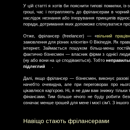
У цій статті я хотів би пояснити типові помилки, із
гроші, час і потрапляють до фрілансерам в чорний
наслідок незнання або ігнорування принципів віднос
поради, дотримання яких допоможе спілкуватися про
Отже, фрілансер (freelancer) — «
вільний праців
замовлення для різних клієнтів» © Вікіпедія. Як пр
інтернет. Займається пошуком більш-менш постій
фактично бізнесмен — власник фірми з однієї люди
(ну або вони на це сподіваються). Тобто
неправильн
підлеглий
.
Далі, якщо фрілансер — бізнесмен, виконує разов
начебто очевидна, але при переговорах про ньог
цікавлюся кар'єрою. Ні, я не дам вам знижку тільк
фінансами. Тим більше нічого не буду робити без
означає менше грошей для мене і моєї сім'ї. З іншого
Навіщо стають фрілансерами