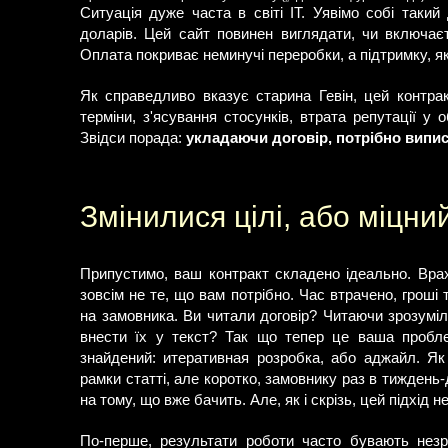
Ситуація дуже часта в світі IT. Уявімо собі такий 
доларів. Цей сайт повинен виглядати, чи включає
Оплата покриває неминучі переробки, а підтримку, як
Як справедливо вказує старина Гевін, цей контрак
терміни, з'ясування стосунків, втрата репутації у о
Звідси порада:
укладаючи договір, потрібно випи
Змінилися цілі, або міцн
Припустимо, ваш контракт складено ідеально. Врах
зовсім не те, що вам потрібно. Час втрачено, гроші
на замовника. Ви читали договір? Читаючи зрозуміл
внести їх у текст? Так що тепер це ваша пробле
знайдений: итеративная розробка, або аджайл. Я
рамки статті, але коротко, замовнику раз в тиждень
на тому, що вже бачить. Але, як і скрізь, цей підхід 
По-перше, результати роботи часто бувають незро