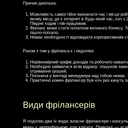
Причин декілька:
Можливість самостійно визначати час і місце ро
якому місці, де є інтернет в будь-який час, хоч 
Півдня ходив і пів-працював.
Фріланс може стати початком великого бізнесу. Ти
пішло-поїхало.
Немає необхідності відповідати корпоративним ст
Разом з тим у фріланса є і недоліки:
Нерівномірний графік доходів та робочого навантаж
Необхідно займатися всім відразу: пошуком замо
отримання грошей.
Погонича у вигляді менеджера над тобою немає. Т
Практично кожен фрілансер був хоч раз кинуть 
Види фрілансерів
Я поділяю два їх види: власне фрілансери і консул
менш є непрофільною для клієнта. Приклад — «сай