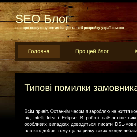
SEO Блог
все про пошукову оптимізацію та веб розробку українською
Головна
Про цей блог
Типові помилки замовника
Всім привіт. Останнім часом я заробляю на життя кон
під Intellij Idea і Eclipse. В роботі найчастіше
особливих випадках доводиться писати DSL-мови і
платять добре, тому що на ринку таких людей небага