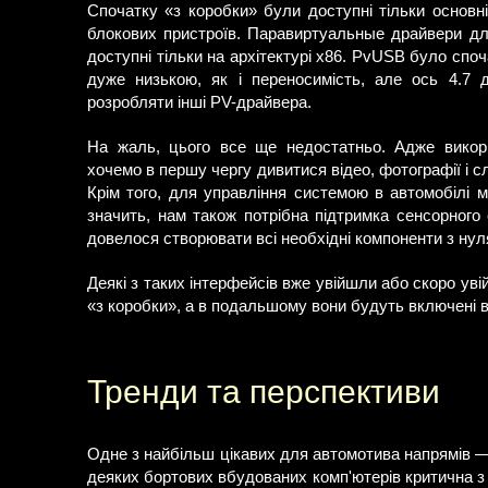
Спочатку «з коробки» були доступні тільки основн
блокових пристроїв. Паравиртуальные драйвери для
доступні тільки на архітектурі x86. PvUSB було споч
дуже низькою, як і переносимість, але ось 4.7
розробляти інші PV-драйвера.
На жаль, цього все ще недостатньо. Адже викор
хочемо в першу чергу дивитися відео, фотографії і сл
Крім того, для управління системою в автомобілі 
значить, нам також потрібна підтримка сенсорного 
довелося створювати всі необхідні компоненти з нул
Деякі з таких інтерфейсів вже увійшли або скоро ув
«з коробки», а в подальшому вони будуть включені в
Тренди та перспективи
Одне з найбільш цікавих для автомотива напрямів — 
деяких бортових вбудованих комп'ютерів критична з т