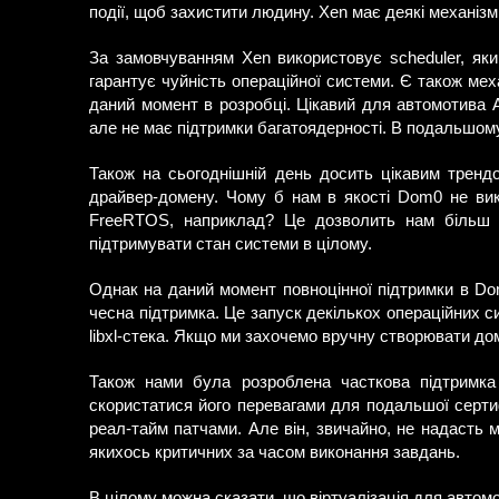
події, щоб захистити людину. Xen має деякі механізм
За замовчуванням Xen використовує scheduler, яки
гарантує чуйність операційної системи. Є також мех
даний момент в розробці. Цікавий для автомотива 
але не має підтримки багатоядерності. В подальшом
Також на сьогоднішній день досить цікавим трендо
драйвер-домену. Чому б нам в якості Dom0 не вик
FreeRTOS, наприклад? Це дозволить нам більш еф
підтримувати стан системи в цілому.
Однак на даний момент повноцінної підтримки в Do
чесна підтримка. Це запуск декількох операційних с
libxl-стека. Якщо ми захочемо вручну створювати до
Також нами була розроблена часткова підтримк
скористатися його перевагами для подальшої сертиф
реал-тайм патчами. Але він, звичайно, не надасть 
якихось критичних за часом виконання завдань.
В цілому можна сказати, що віртуалізація для автом