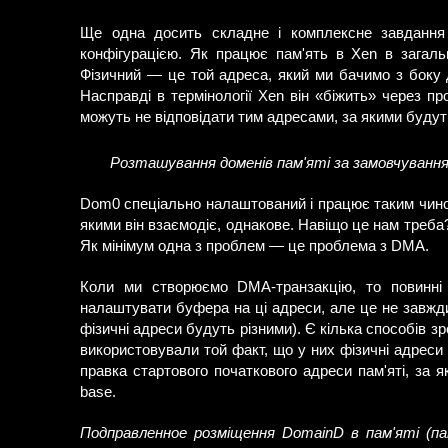
Ще одна досить складне і комплексне завдання
конфігурацією. Як працює пам'ять в Xen в загаль
Фізичний — це той адреса, який ми бачимо з боку 
Насправді в термінології Xen він «біжить» через 
можуть не відповідати тим адресами, за якими будуть
Розташування доменів пам'яті за замовчування
Dom0 спеціально налаштований і працює таким чино
якими він взаємодіє, однакове. Навіщо це нам треба
Як мінімум одна з проблем — це проблема з DMA.
Коли ми створюємо DMA-транзакцію, то повинні
налаштувати буфера на ці адреси, але це не завжд
фізичні адреси будуть різними). Є кілька способів зр
використовували той факт, що у них фізичні адрес
правка стартового початкового адреси пам'яті, за
base.
Подправленное розміщення DomainD в пам'яті (п