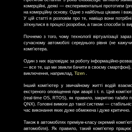
комерційні, деякі — експериментальні прототипи (pr
на комерційну основу. Одне з найбільш цікавих і важл
У цій статті я розповім про те, навіщо вони потріб
зіткнулися в процесі розробки, а також способи їх ви
Почнемо з того, чому технології віртуалізації зара
сучасному автомобілі середнього рівня (не кажуч
комп'ютера.
Один з них відповідає за роботу інформаційно-розваж
— все те, що ми звикли бачити в своєму смартфоні).
виключення, наприклад,
Tizen
.
Інший комп'ютер у звичайному житті водій взаємо
екстреного оповіщення при аварії і т. п. Цей комп'
(real-time OS, RTOS), як правило, закритою та/або 
QNX). Головні вимоги до такої системи — стабільність
час виконання яких дуже обмежена і дуже критично.
Також в автомобілях преміум-класу окремий комп'ют
автомобіля). Як правило, такий комп'ютер працює 