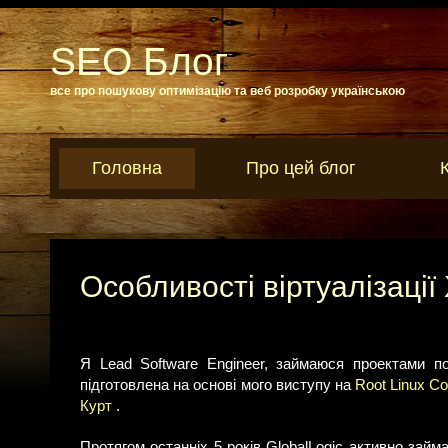
SEO Блог
все про пошукову оптимізацію та веб розробку українською
Головна
Про цей блог
Особливості віртуалізації
Я Lead Software Engineer, займаюся проектами по 
підготовлена на основі мого виступу на
Root Linux C
Курт
.
Протягом останніх 5 років GlobalLogic активно займ