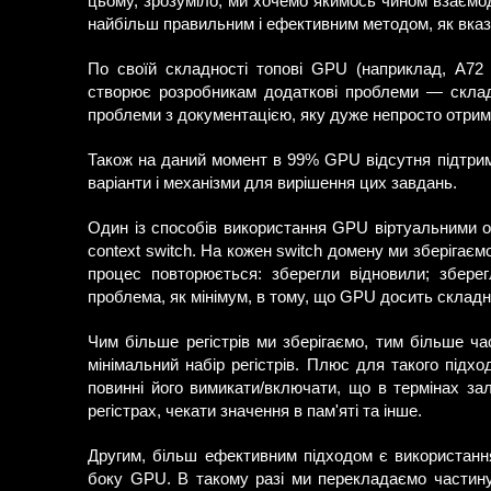
цьому, зрозуміло, ми хочемо якимось чином взаємоді
найбільш правильним і ефективним методом, як вка
По своїй складності топові GPU (наприклад, A72
створює розробникам додаткові проблеми — складніс
проблеми з документацією, яку дуже непросто отрим
Також на даний момент в 99% GPU відсутня підтримк
варіанти і механізми для вирішення цих завдань.
Один із способів використання GPU віртуальними о
context switch. На кожен switch домену ми зберігаємо
процес повторюється: зберегли відновили; зберег
проблема, як мінімум, в тому, що GPU досить складний
Чим більше регістрів ми зберігаємо, тим більше ча
мінімальний набір регістрів. Плюс для такого під
повинні його вимикати/включати, що в термінах за
регістрах, чекати значення в пам'яті та інше.
Другим, більш ефективним підходом є використання 
боку GPU. В такому разі ми перекладаємо частину 