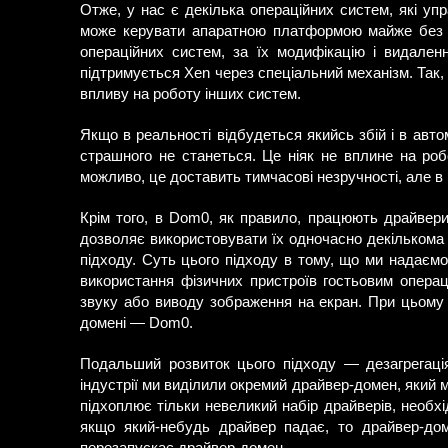
Отже, у нас є декілька операційних систем, які у
може керувати апаратною платформою майже без о
операційних систем, за їх модифікацію і видале
підтримується Xen через спеціальний механізм. Так, 
впливу на роботу інших систем.
Якщо в реальності відбудеться якийсь збій і в авто
страшного не станеться. Це ніяк не вплине на роб
можливо, це доставить тимчасові незручності, але в 
Крім того, в Dom0, як правило, працюють драйвери
дозволяє використовувати їх одночасно декількома
підходу. Суть цього підходу в тому, що ми надаєм
використання фізичних пристроїв гостьовим операц
звуку або виводу зображення на екран. При цьому 
домені — Dom0.
Подальший розвиток цього підходу — дезагрегація
індустрії ми виділили окремий драйвер-домен, який м
підхоплює тільки невеликий набір драйверів, необх
якщо який-небудь драйвер падає, то драйвер-до