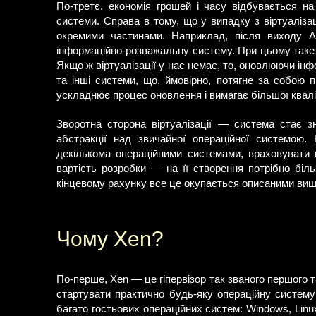
По-третє, економія грошей і часу відбувається на
системи. Справа в тому, що у випадку з віртуаліз
окремими частинами. Наприклад, після виходу 
інформаційно-розважальну систему. При цьому таке 
Якщо ж віртуалізації у нас немає, то, оновлюючи і
та інші системи, що, ймовірно, потягне за собою пи
ускладнює процес оновлення і вимагає більшої кваліфі
Зворотна сторона віртуалізації — система стає 
абстракції над звичайної операційної системою. 
декількома операційними системами, враховувати п
вартість розробки — на її створення потрібно біл
кінцевому рахунку все це окупається описаними вищ
Чому Xen?
По-перше, Xen — це гіпервізор так званого першого ти
стартувати практично будь-яку операційну систему 
багато гостьових операційних систем: Windows, Linu