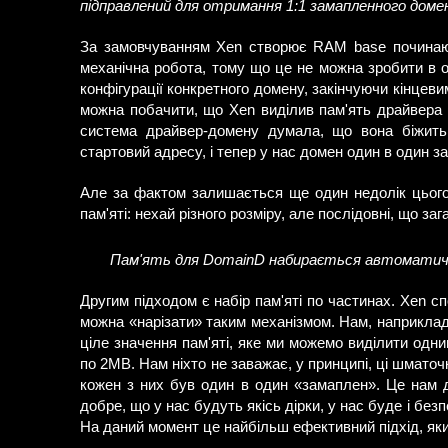
підправлений для отримання 1:1 замапленного доме
За замовчуванням Xen створює RAM base починаюч
механічна робота, тому що це не можна зробити в о
конфігурації конкретного домену, закінчуючи кінцеви
можна побачити, що Xen виділив пам'ять драйвера
система драйвер-домену думала, що вона біжит
стартовий адресу, і тепер у нас домен один в один з
Але за фактом залишається ще один недолік цьог
пам'яті: нехай різного розміру, але послідовні, що за
Пам'ять для DomainD набирається автоматично 
Другим підходом є набір пам'яті по частинах. Xen с
можна «нарізати» таким механізмом. Нам, наприкла
ціле значення пам'яті, яке ми можемо виділити од
по 2MB. Нам ніхто не заважає, у принципі, ці шматочк
кожен з них був один в один «замаплен». Це нам д
добре, що у нас будуть якісь дірки, у нас буде і без
На даний момент це найбільш ефективний підхід, як