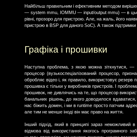
Найбільш правильним і ефективним методом вирі
— system mmu, IOMMU — input/output mmu) — в цьо
рівні, прозоро для пристрою. Але, на жаль, його наяв
пристрою в BSP для даного SoC). А також підтримки
Графіка і прошивки
Наступна проблема, з якою можна зіткнутися, —
процесор (вузькоспеціалізований процесор, призн
обробляє відео і, як правило, використовує резерв 
прошивка є тільки у виробників пристроїв. І пробле
прошивок, не дивлячись на те, що процесор викорис
банальних рішень, до якого доводилося вдаватися,
нас біжить домен, і ми в runtime просто патчим адр
але тим не менше іноді він має право на життя.
Інший підхід, який в принципі зараз неможливий в
відмова від використання якогось програмного за