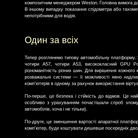
композитним менеджером Weston. Головна вимога до
В іншому випадку показання спідометра або тахоме
непотрібними для водія.
Один за всіх
Тепер розглянемо типову автомобільну платформу. 
чотири А57, чотири А53, висококласний GPU Pow
різноманітність різних шин. Для вирішення кожного
розважальні системи — її можливості явно надли
комп'ютерів в одному за рахунок використання віртуа
По-перше, це безпека і стійкість до відмов. Це на
особливо з урахуванням почастішали спроб злому
автомобілів, хоча і не тільки).
По-друге, це зменшення вартості апаратної платфор
комп'ютер, буде коштувати дешевше посередніх дво