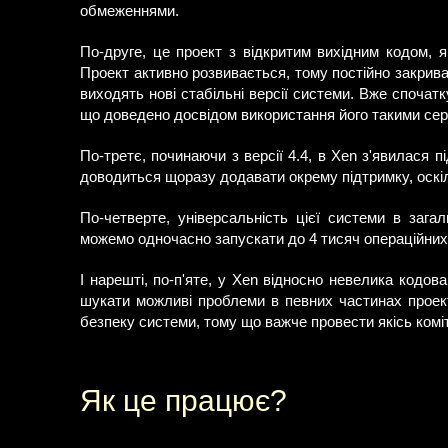
обмеженнями.
По-друге, це проект з відкритим вихідним кодом, 
Проект активно розвивається, тому постійно закрив
виходять нові стабільні версії системи. Вже спочатк
що доведено досвідом використання його такими серй
По-третє, починаючи з версії 4.4, в Xen з'явилася 
доводиться щоразу додавати окрему підтримку, оскіль
По-четверте, універсальність цієї системи в зага
можемо одночасно запускати до 4 тисяч операційних
І нарешті, по-п'яте, у Xen відносно невелика кодо
шукати можливі проблеми в певних частинах проект
безпеку системи, тому що важче провести якісь комі
Як це працює?