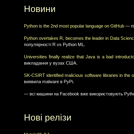
Новини
Python is the 2nd most popular language on GitHub
— пі
Python overtakes R, becomes the leader in Data Scienc
популярності R vs Python ML.
Universities finally realize that Java is a bad introdu
викладання у вузах США.
SK-CSIRT identified malicious software libraries in the 
виявила malware в PyPi.
— всі машини на Facebook вже використовують Pytho
Нові релізи