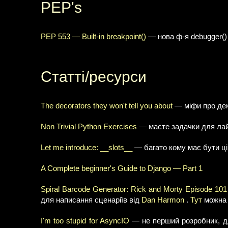
PEP's
PEP 553 — Built-in breakpoint()
— нова ф-я debugger() н
Статті/ресурси
The decorators they won't tell you about
— міфи про дек
Non Trivial Python Exercises
— маєте задачки для лайв
Let me introduce: __slots__
— багато кому має бути ці
A Complete beginner's Guide to Django — Part 1
Spiral Barcode Generator: Rick and Morty Episode 101
для написання сценаріїв від
Dan Harmon
.
Тут
можна ч
I'm too stupid for AsyncIO
— не перший розробник, дл