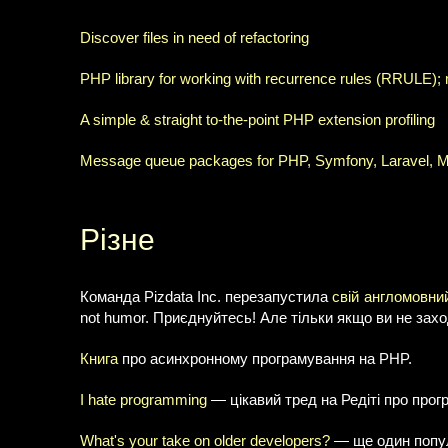
Discover files in need of refactoring
PHP library for working with recurrence rules (RRULE); m
A simple & straight to-the-point PHP extension profiling
Message queue packages for PHP, Symfony, Laravel, 
Різне
Команда Pizdata Inc. перезапустила
свій англомовни
not humor. Приєднуйтесь! Але тільки якщо ви не зах
Книга
про асинхронному програмування на PHP.
I hate programming
— цікавий тред на Редіті про прогр
What's your take on older developers?
— ще один популя