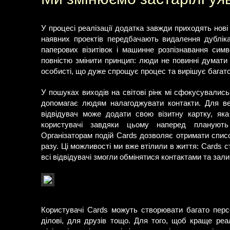
У процесі реалізації додатка завжди приходять нові і
наявних проектів передбачають видалення дубліка
паперових візитівок і машинне розпізнавання си
повністю змінити принцип: люди не повинні думати 
особисті, що дуже спрощує процес та вирішує багат
У пошуках виходів на світові рінк мі сфокусувалис
допомагає людям налагоджувати контакти. Для ве
відвідувач може додати свою візитну картку, яка
користувачі завдяки цьому наперед планують 
Організаторам подій Cards дозволяє отримати списо
разу. Ці можливості ми вже втілили в життя: Cards
всі відвідувачі змогли обмінятися контактами та зал
Користувачі Cards можуть створювати багато персо
ділові, для друзів тощо. Для того, щоб краще реа