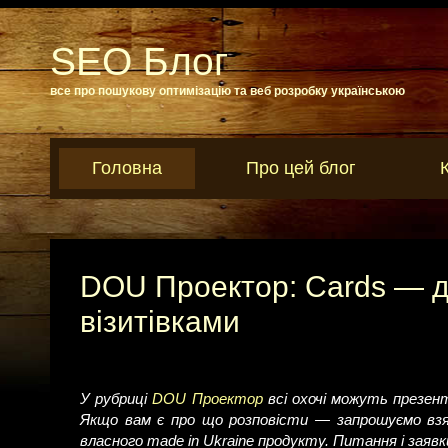
SEO Блог
все про пошукову оптимізацію та веб розробку українською
Головна
Про цей блог
DOU Проектор: Cards — д
візитівками
У рубриці
DOU Проектор
всі охочі можуть презент
Якщо вам є про що розповісти — запрошуємо взя
власного made in Ukraine продукту. Питання і зая