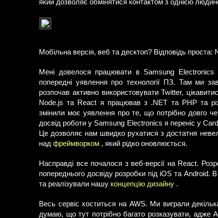
який дозволяє обмінятися контактом з однією люди
Мобільна версія, веб та десктоп? Відповідь проста: 
Мені довелося працювати в Samsung Electronics у
попередні уявлення про технології ПЗ. Там ми з
розпочав активно використовувати Twitter, цікавитис
Node.js та React я працював з .NET та PHP та різ
змінили моє уявлення про те, що потрібно довго чек
досвід роботи у Samsung Electronics я переніс у Car
Це дозволяє нам швидко рухатися з достатня невел
над
фреймворком
, який рідко оновлюється.
Насправді все почалося з веб-версії на React. Розр
попереднього досвіду розробки під iOS та Android. 
та реалізували нашу
концепцію дизайну
.
Весь сервіс хоститься на AWS. Ми виграли декілька
думаю, що тут потрібно багато розказувати, адже 