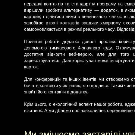
передачі контактів та стандартну програму на смар
вирішили зробити альтернативу — додаток, в якому
картки», і ділитися ними з величезною кількістю л
запобігає втраті контактів завдяки хмарному схов
самооновлюються в режимі реального часу. Відповідн
Принцип роботи додатка доволі простий: корист
допомогою тимчасового 4-значного коду. Отримув
достатня відкрити веб-версію, але для того 
зареєструватись. Далі користувач може імпортувати
карток.
Для конференцій та інших івентів ми створюємо сп
бачать контакти усіх інших, хто додався. Таким чин
знайті його контакти в додатку.
Крім цього, є екологічний аспект нашої роботи, ад
візитівок. А ми дбаємо про навколишнє середовище і
Ми змінюємо застарілі уя