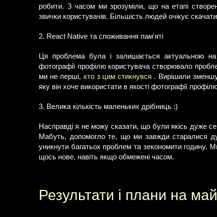
робити. З часом ми зрозуміли, що на етапі створе
звички користувачів. Більшість людей очікує скачати
2. React Native та споживання пам'яті
Ця проблема була і залишається актуальною на 
фотографії профілю користувача створювало проблем
ми не перші,
хто з цим стикнувся
. Вирішили зменшув
яку він хоче використати в якості фотографії профілю
3. Велика кількість маленьких дрібниць :)
Насправді я не можу сказати, що були якісь дуже с
Мабуть, допомогло те, що ми завжди старалися ду
уникнути багатьох проблем та зекономити годину. Ми
щось нове, навіть якщо обмежені часом.
Результати і плани на ма