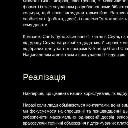
мінімалістичні, яскраві, ілюстровані, з можливіс
форматі із застосуванням розробленої нами бібліот
кольори, щоб вони виглядали гармонійно. Важливо
особистості (робота, друзі), і надаємо їм можливіст
кому давати.
Компанію Cards було засновано 1 квітня в Сеулі, і з
від уряду Сеула на розробка додатків. У серпні комп
відібраних для участі в програмі K-Startup Grand Ch
Національним агентством з просування ІТ-індустрії.
Реалізація
Найперше, що цікавить наших користувачів, як відбу
Наразі коли люди обмінюються контактами, вони вим
ми фокусуємося на спрощенні та пришвидшенні цьо
забезпечити максимально однаковий досвід викори
враховуючи технічні обмеження підтримуваних плат