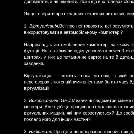
допомагати, а не шкодити. Поки що в їх головах cloud, 
Якщо говорити про складних технічних питаннях, вир
1.
Віртуалізація.
Всі про неї говорять, всі розуміют
використовувати в автомобільному комп'ютері?
Наприклад, є автомобільний комп'ютер, на якому в
функції. Як в такому випадку управляти power & clo
центрах, у них це питання не варто: на те й дата
завдання.
Віртуалізація — досить тонка матерія, в якій ро
переговорах з потенційними клієнтами багато часу й
віртуалізації.
2.
Використання GPU.
Механічні спідометри майже п
монітори. Але щоб це працювало і малювала красиві
віртуальних машин, які ним користуються? Що зроб
поклало його для інших частин?
3.
Надійність.
Про це я неодноразово говорив вище, 