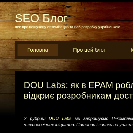
SEO Блог
все про пошукову оптимізацію та веб розробку українською
Головна
Про цей блог
DOU Labs: як в EPAM роб
відкриє розробникам дост
У рубриці
DOU Labs
ми запрошуємо IT-компанії
технологічних ініціатив. Питання і заявки на учас