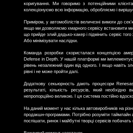
коригування. Ми говоримо з потенційними клієнта
колекціонуємо всю інформацію, обробляємо і вирішуєм
Приміром, у автомобілістів величезні вимоги до сек
якщо ми дозволяємо хмарного сервісу встановити ми
що прийде злий дядько-хакер і підмінить сервіс того 
Або мінімізувати наслідки.
Команда розробки скористалася концепцією амери
Defense in Depth. У нашій платформі ми імплементує
рівень незалежний один від одного. І якщо навіть з
рівні і не може пройти далі.
Додаткову секьюрность дають процесори Renesas
результаті, кількість ресурсів, який необхідно
непропорційно великою. І ця система постійно вдос
На даний момент у нас кілька автовиробників на різн
продакшн-програмами. Потрібно розуміти таймлайн а
поспішати, ринок і майбутні творці сервісів побачать