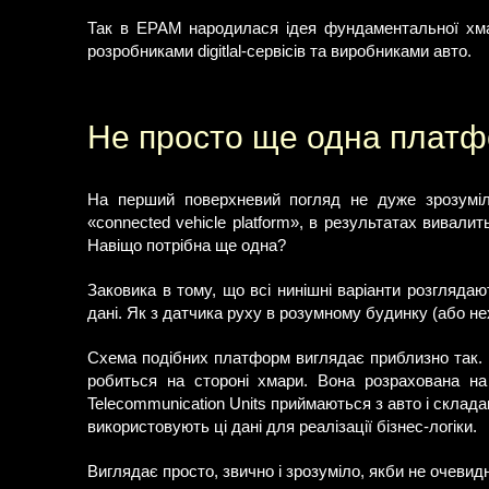
Так в EPAM народилася ідея фундаментальної хма
розробниками digitlal-сервісів та виробниками авто.
Не просто ще одна плат
На перший поверхневий погляд не дуже зрозуміл
«connected vehicle platform», в результатах вивалит
Навіщо потрібна ще одна?
Заковика в тому, що всі нинішні варіанти розглядаю
дані. Як з датчика руху в розумному будинку (або не
Схема подібних платформ виглядає приблизно так. Вс
робиться на стороні хмари. Вона розрахована на т
Telecommunication Units приймаються з авто і складаю
використовують ці дані для реалізації бізнес-логіки.
Виглядає просто, звично і зрозуміло, якби не очевидн