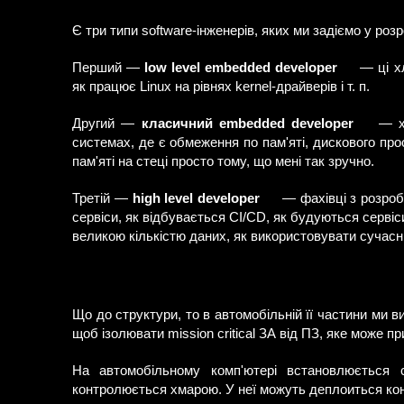
Є три типи software-інженерів, яких ми задіємо у ро
Перший —
low level embedded developer
— ці хл
як працює Linux на рівнях kernel-драйверів і т. п.
Другий —
класичний embedded developer
— хл
системах, де є обмеження по пам'яті, дискового пр
пам'яті на стеці просто тому, що мені так зручно.
Третій —
high level developer
— фахівці з розробк
сервіси, як відбувається CI/CD, як будуються сервіси
великою кількістю даних, як використовувати сучасні 
Що до структури, то в автомобільній її частини ми ви
щоб ізолювати mission critical ЗА від ПЗ, яке може пр
На автомобільному комп'ютері встановлюється с
контролюється хмарою. У неї можуть деплоиться ко