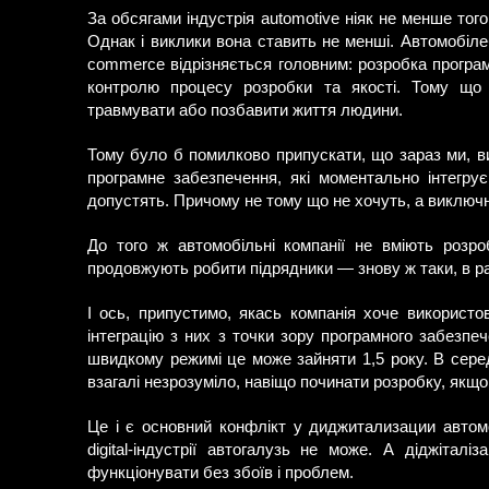
За обсягами індустрія automotive ніяк не менше тог
Однак і виклики вона ставить не менші. Автомобіле
commerce відрізняється головним: розробка програ
контролю процесу розробки та якості. Тому що 
травмувати або позбавити життя людини.
Тому було б помилково припускати, що зараз ми, ви
програмне забезпечення, які моментально інтегрує
допустять. Причому не тому що не хочуть, а виключно
До того ж автомобільні компанії не вміють розроб
продовжують робити підрядники — знову ж таки, в р
І ось, припустимо, якась компанія хоче використо
інтеграцію з них з точки зору програмного забезп
швидкому режимі це може зайняти 1,5 року. В середн
взагалі незрозуміло, навіщо починати розробку, якщо 
Це і є основний конфлікт у диджитализации автомо
digital-індустрії автогалузь не може. А діджіта
функціонувати без збоїв і проблем.