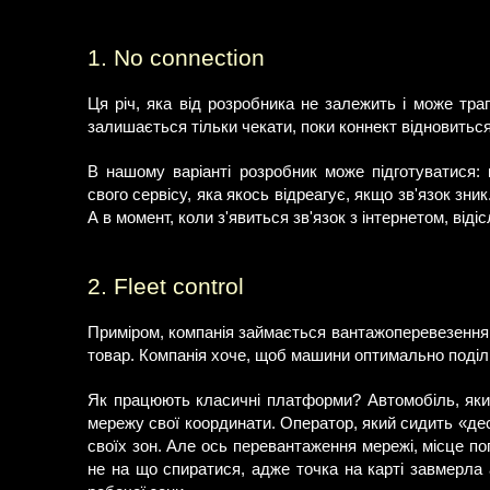
1. No connection
Ця річ, яка від розробника не залежить і може тр
залишається тільки чекати, поки коннект відновиться
В нашому варіанті розробник може підготуватися:
свого сервісу, яка якось відреагує, якщо зв'язок зни
А в момент, коли з'явиться зв'язок з інтернетом, відіс
2. Fleet control
Приміром, компанія займається вантажоперевезеннями.
товар. Компанія хоче, щоб машини оптимально поділил
Як працюють класичні платформи? Автомобіль, який
мережу свої координати. Оператор, який сидить «дес
своїх зон. Але ось перевантаження мережі, місце пог
не на що спиратися, адже точка на карті завмерла