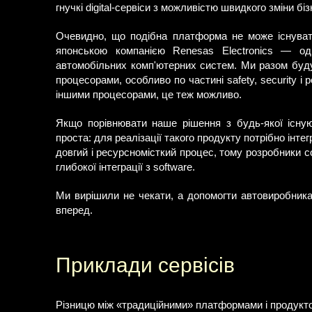
гнучкі digital-сервіси з можливістю швидкого зміни бі
Очевидно, що подібна платформа не може існуват
японською компанією Renesas Electronics — од
автомобільних комп'ютерних систем. Ми разом буду
процесорами, особливо по частині safety, security і
іншими процесорами, це теж можливо.
Якщо порівнювати наше рішення з будь-якої існуюч
проста: для реалізації такого продукту потрібно інт
довгий і ресурсномісткий процес, тому розробники co
глибокої інтеграції з software.
Ми вирішили не чекати, а допомогти автовиробника
вперед.
Приклади сервісів
Різницю між «традиційними» платформами і продукт