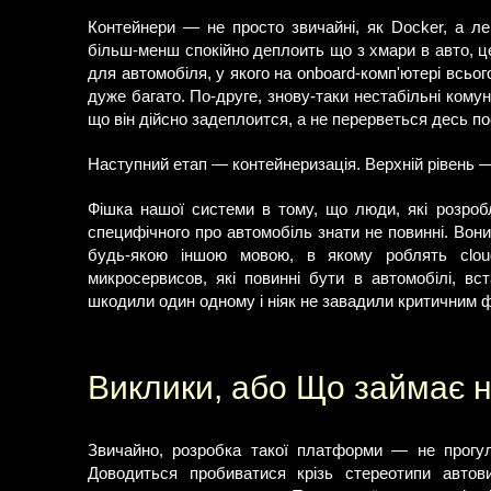
Контейнери — не просто звичайні, як Docker, а ле
більш-менш спокійно деплоить що з хмари в авто, 
для автомобіля, у якого на onboard-комп'ютері всьог
дуже багато. По-друге, знову-таки нестабільні комун
що він дійсно задеплоится, а не перерветься десь по
Наступний етап — контейнеризація. Верхній рівень —
Фішка нашої системи в тому, що люди, які розробл
специфічного про автомобіль знати не повинні. Вон
будь-якою іншою мовою, в якому роблять cloud
микросервисов, які повинні бути в автомобілі, вс
шкодили один одному і ніяк не завадили критичним ф
Виклики, або Що займає н
Звичайно, розробка такої платформи — не прогул
Доводиться пробиватися крізь стереотипи авто