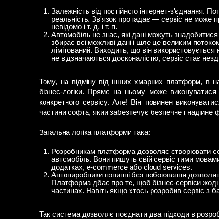
Залежність від постійного інтернет-з'єднання. По
реальність. Зв'язок пропадає — сервіс не може 
невідомо і т. д. і т. п.
Автомобіль не знає, які дані можуть знадобитися
збирає всі можливі дані і шле це великим потоко
лімітований. Виходить, що він використовується н
не відзначаються досконалістю, сервіс стає незд
Тому, на відміну від інших хмарних платформ, в н
бізнес-логіки. Прямо на ньому може виконуватися 
конкретного сервісу. Але! Він повинен виконуватися 
частини софта, який забезпечує безпечне і надійне 
Загальна логіка платформи така:
Розробникам платформа дозволяє створювати серв
автомобіль. Вони пишуть свій сервіс тими мовам
додатках, e-commerce або cloud services.
Автовиробники повинні без побоювання дозволяти 
Платформа дбає про те, щоб бізнес-сервіси жодним 
частинах. Навіть якщо хтось розробив сервіс з б
Так система дозволяє поєднати два підходи в розробц