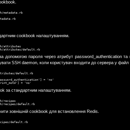
ookbook.
h/metadata.rb
tadata.rb

ндартним cookbook налаштуванням.
h/attributes

h/attributes/default.rb
а допомогою пароля через атрибут password_authentication та в
гувати SSH daemon, коли користувач входити до сервера у файл /
tributes/default.rb

assword_authentication'] = 'no'

rint_motd'] = 'no'
book за стандартним налаштуванням.
h/recipes

sh/recipes/default.rb
чити зовнішній cookbook для встановлення Redis.
cipes/default.rb
