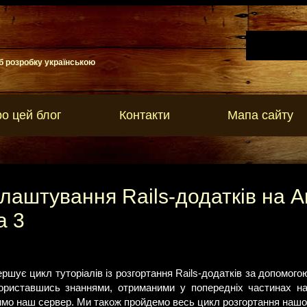
б розробку українською
о цей блог
Контакти
Мапа сайту
алаштування Rails-додатків на 
а 3
вершує цикл туторіалів із розгортання Rails-додатків за допомог
риставшись знаннями, отриманими у попередніх частинах на
имо наш сервер. Ми також пройдемо весь цикл розгортання нашо