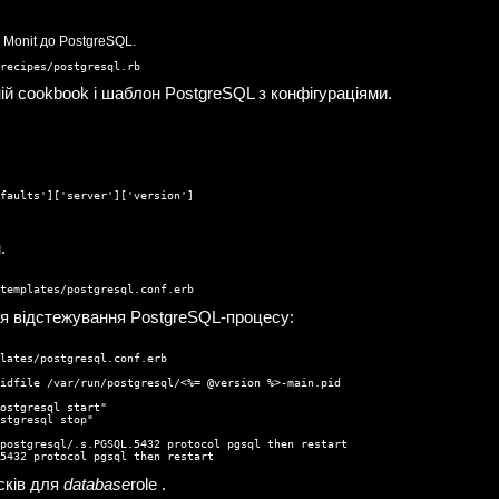
 Monit до PostgreSQL.
recipes/postgresql.rb
ій cookbook і шаблон PostgreSQL з конфігураціями.
faults']['server']['version']

.
templates/postgresql.conf.erb
я відстежування PostgreSQL-процесу:
lates/postgresql.conf.erb

idfile /var/run/postgresql/<%= @version %>-main.pid

ostgresql start"

stgresql stop"

postgresql/.s.PGSQL.5432 protocol pgsql then restart

5432 protocol pgsql then restart
сків для
database
role .