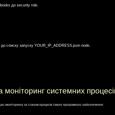
books до security role.
ole до списку запуску YOUR_IP_ADDRESS.json node.
а моніторинг системних процесі
ес моніторингу за станом процесів такого програмного забезпечення: