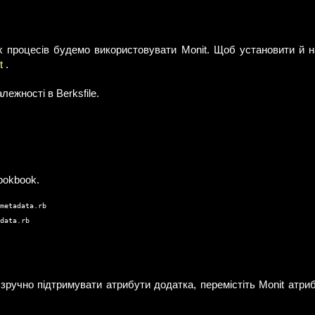
х процесів будемо використовувати Monit. Щоб установити й 
t
.
лежності в Berksfile.
ookbook.
metadata.rb
data.rb

ручно підтримувати атрибути додатка, перемістіть Monit атри