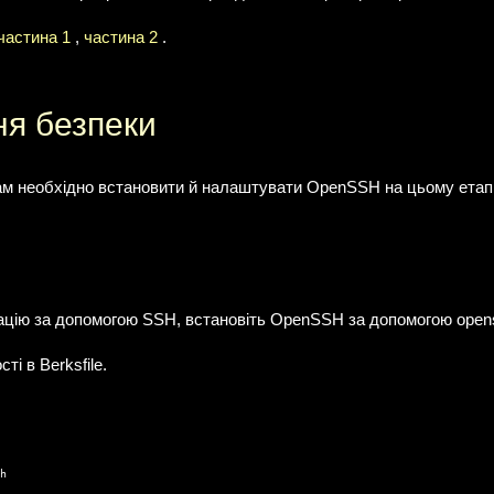
частина 1
,
частина 2
.
я безпеки
ам необхідно встановити й налаштувати OpenSSH на цьому етапі
ацію за допомогою SSH, встановіть OpenSSH за допомогою open
ті в Berksfile.
h