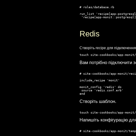
# roles/database.rb

run_list 'recipe[app-postgresql
 'recipe[app-monit::postgresql]
Redis
Створіть recipe для підключення
touch site-cookbooks/app-monit
Вам потрібно підключити з
# site-cookbooks/app-monit/reci
include_recipe 'monit'

monit_config 'redis' do

 source 'redis.conf.erb'

end
Створіть шаблон.
touch site-cookbooks/app-monit
Напишіть конфігурацію дл
# site-cookbooks/app-monit/temp