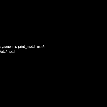
ідключіть print_motd, який
etc/motd.