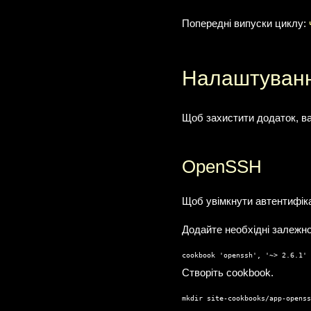
Попередні випуски циклу:
Налаштуванн
Щоб захистити додаток, в
OpenSSH
Щоб увімкнути автентифік
Додайте необхідні залежнос
cookbook 'openssh', '~> 2.6.1'
Створіть cookbook.
mkdir site-cookbooks/app-openss