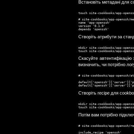
Встановіть метадані для c
touch site-cookbooks/app-openss
# site-cookbooks/app-openssh/me
name 'app-openssh'

version '0.1.0'

depends 'openssh'
Створіть атрибути за ста
mkdir site-cookbooks/app-openss
touch site-cookbooks/app-openss
Скасуйте автентифікацію з
визначить, чи потрібно ло
# site-cookbooks/app-openssh/at
default['openssh']['server']['p
default['openssh']['server']['p
Створіть recipe для cook
mkdir site-cookbooks/app-openss
touch site-cookbooks/app-opens
Потім вам потрібно підклю
# site-cookbooks/app-openssh/re
include_recipe 'openssh'