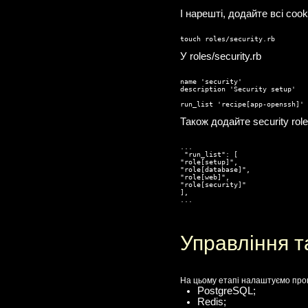
І нарешті, додайте всі cook
touch roles/security.rb
У roles/security.rb
name 'security'

description 'Security setup'

run_list 'recipe[app-openssh]'
Також додайте security r
...

 "run_list": [

"role[setup]",

"role[database]",

"role[web]",

"role[security]"

],

...
Управління т
На цьому етапі налаштуємо проц
PostgreSQL;
Redis;