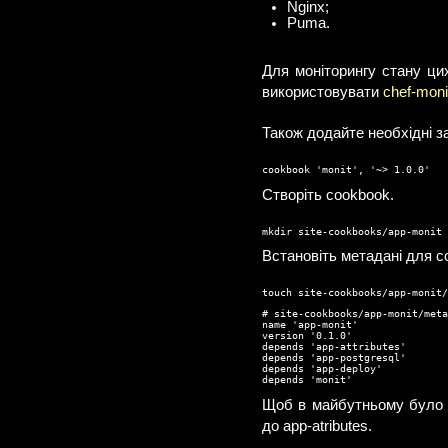
Nginx;
Puma.
Для моніторингу стану ци
використовувати
chef-moni
Також додайте необхідні за
cookbook 'monit', '~> 1.0.0'
Створіть cookbook.
mkdir site-cookbooks/app-monit
Встановіть метадані для c
touch site-cookbooks/app-monit/
# site-cookbooks/app-monit/meta
name 'app-monit'

version '0.1.0'

depends 'app-attributes'

depends 'app-postgresql'

depends 'app-deploy'

depends 'monit'
Щоб в майбутньому було з
до app-atributes.