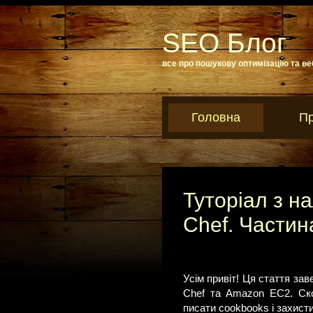
SEO Блог
все про пошукову оптимізацію та ве
Головна
Пр
Туторіал з н
Chef. Частин
Усім привіт! Ця стаття за
Chef та Amazon EC2. Ско
писати cookbooks і захист