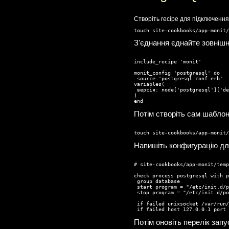
Створіть recipe для підключення
touch site-cookbooks/app-monit/
З'єднання єднайте зовнішн
include_recipe 'monit'

monit_config 'postgresql' do

 source 'postgresql.conf.erb'

variables(

 версія: node['postgresql']['de
)

end
Потім створіть сам шаблон
touch site-cookbooks/app-monit/
Напишіть конфигурацію дл
# site-cookbooks/app-monit/temp
check process postgresql with p
 group database

 start program = "/etc/init.d/p
 stop program = "/etc/init.d/po
 if failed unixsocket /var/run/
 if failed host 127.0.0.1 port 
Потім оновіть перелік запу