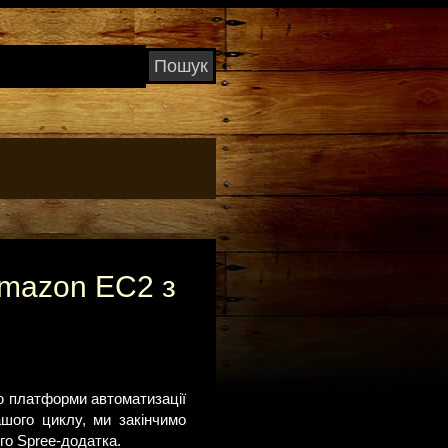
Amazon EC2 з
ою платформи автоматизації
шого циклу, ми закінчимо
го Spree-додатка.