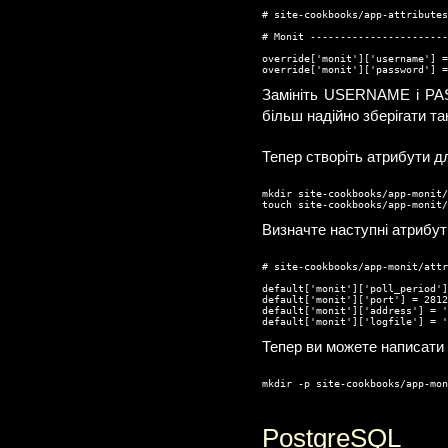
# site-cookbooks/app-attributes
# Monit -----------------------
override['monit']['username'] =
override['monit']['password'] =
Замініть USERNAME і PAS
більш надійно зберігати т
Тепер створіть атрибути 
mkdir site-cookbooks/app-monit/
touch site-cookbooks/app-monit/
Визначте наступні атрибут
# site-cookbooks/app-monit/attr
default['monit']['poll_period']
default['monit']['port'] = 2812
default['monit']['address'] = '
default['monit']['logfile'] = '
Тепер ви можете написати 
mkdir -p site-cookbooks/app-mon
PostgreSQL