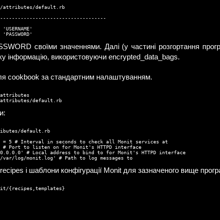
/attributes/default.rb

------------------------------------

 'USERNAME'

 'PASSWORD'
SWORD своїми значеннями. Далі (у частині розгортання прогр
аку інформацію, використовуючи encrypted_data_bags.
для cookbook за стандартним налаштуванням.
attributes

attributes/default.rb
и:
ibutes/default.rb

 = 5 # Interval in seconds to check all Monit services at

 # Port to listen on for Monit's HTTPD interface

0.0.0.0' # Local address to bind to for Monit's HTTPD interface

/var/log/monit.log' # Path to log messages to
recipes і шаблони конфігурації Monit для зазначеного вище прог
it/{recipes,templates}