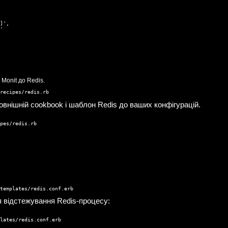
]',

'
 Monit до Redis.
/recipes/redis.rb
овнішній cookbook і шаблон Redis до ваших конфігурацій.
pes/redis.rb

/templates/redis.conf.erb
я відстежування Redis-процесу:
lates/redis.conf.erb
