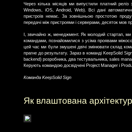
Через кілька місяців ми випустили платний реліз
Windows, iOS, Android, Web). Всі дані автоматич
пристроїв немає. За зовнішньою простотою прод
передачі між пристроями і серверами, десяток мов п
І, звичайно ж, менеджмент. Як молодий стартап, ми
командами, познайомилися з усіма проявами міжособ
цей час ми були змушені двічі змінювати склад кома
прагне до результату. Зараз в команді KeepSolid Sign
backend) розробника, два тестувальника, sales manag
Керують командою досвідчені Project Manager і Produ
Команда KeepSolid Sign
Як влаштована архітектур