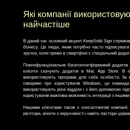
Які компанії використову
найчастіше
В даний час основний акцент KeepSolid Sign спрямов
бізнесу. Це люди, яким потрібно часто підписуват
зручно, коли прямо в смартфоні є спеціальний додат
Повнофункціональне багатоплатформовий додаток ф
клієнти скачують додаток в Mac App Store. В ос
використовують програми для себе особисто. Їм в
говоримо про користувачів Windows, це команди 
використовують різні відділи і з його допомогою підп
користувачів важлива можливість інтеграції з іншими
Нашими клієнтами також є консалтингові компанії, 
рієлтори, агенти з нерухомості і навіть пастори церкв