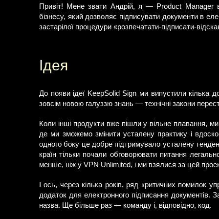
Привіт! Мене звати Андрій, я — Product Manager 
бізнесу, який дозволяє підписувати документи в елек
застарілої процедури «розпечатати-підписати-відска
Ідея
До появи ідеї KeepSolid Sign ми випустили кілька д
зовсім новою галуззю знань — технічні закони перес
Коли інші продукти вже пішли у вільне плавання, м
де ми зможемо змінити усталену практику і вдоско
одного боку це добре підтримувало усталену тенденці
країн тільки почали обговорювати питання легально
менше, ніж у VPN Unlimited, і ми взялися за цей проек
І ось, через кілька років, ряд критичних помилок у
додаток для електронного підписання документів. З
назва. Ще більше раз — команду і, відповідно, код.