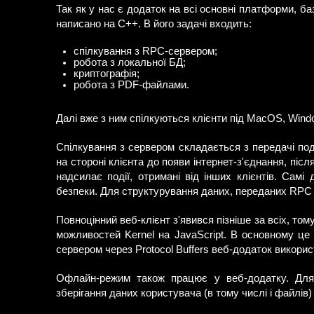
Так як у нас є додаток на всі основні платформи, баз
написано на C++. В його задачі входить:
спілкування з RPC-сервером;
робота з локальної БД;
криптографія;
робота з PDF-файлами.
Далі вже з ним спілкуються клієнти під MacOS, Windo
Спілкування з сервером складається з передачі поді
на стороні клієнта до появи інтернет-з'єднання, післ
надсилає події, отримані від інших клієнтів. Самі
безпеки. Для структурування даних, переданих RPC с
Повноцінний веб-клієнт з'явився пізніше за всіх, т
можливостей Kernel на JavaScript. В основному це
сервером через Protocol Buffers веб-додаток викорис
Офлайн-режим також працює у веб-додатку. Для 
зберігання даних користувача (в тому числі і файлів