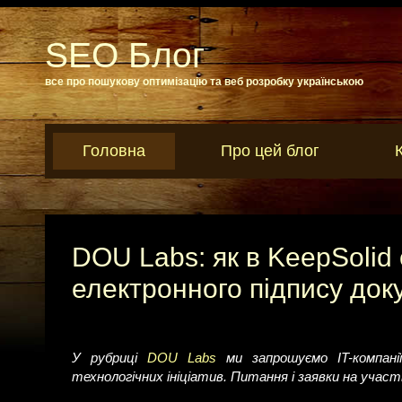
SEO Блог
все про пошукову оптимізацію та веб розробку українською
Головна
Про цей блог
DOU Labs: як в KeepSolid
електронного підпису док
У рубриці
DOU Labs
ми запрошуємо IT-компанії
технологічних ініціатив. Питання і заявки на учас