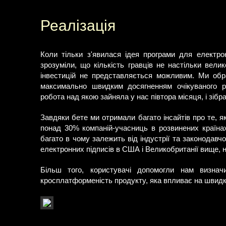
Реалізація
Коли тільки з'явилася ідея програми для електро
зрозуміли, що кількість гравців не настільки вел
інвестицій не представляється можливим. Ми обра
максимально швидким досягненням очікуваного р
робота над якою зайняла у нас півтора місяця, і зіб
Завдяки бете ми отримали багато інсайтів про те, 
понад 30% компаній-учасниць в розвинених країна
багато в чому залежить від індустрії та законодавч
електронних підписів в США і Великобританії вище, н
Більш того, користувачі допомогли нам визна
кросплатформеність продукту, яка впливає на швидк