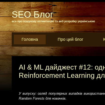
SEO Блог
все про пошукову оптимізацію та веб розробку українською
Головна
Про цей блог
AI & ML дайджест #12: од
Reinforcement Learning дл
У випуску: огляд популярних випадків використанн
Random Forests для новачків.