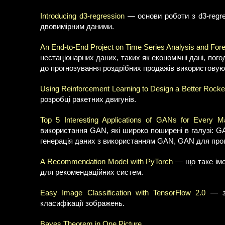
Introducing d3-regression
— основи роботи з d3-regre
двовимірним даними.
An End-to-End Project on Time Series Analysis and Fore
нестаціонарних даних, таких як економічні дані, погод
до прогнозування роздрібних продажів використовую
Using Reinforcement Learning to Design a Better Rocke
розробці ракетних двигунів.
Top 5 Interesting Applications of GANs for Every M
використання GAN, які широко поширені в галузі: 
генерація даних з використанням GAN, GAN для прогн
A Recommendation Model with PyTorch
— що таке імо
для рекомендаційних систем.
Easy Image Classification with TensorFlow 2.0
— зн
класифікації зображень.
Bayes Theorem in One Picture