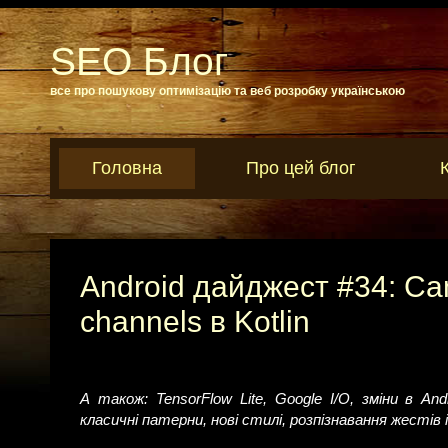
SEO Блог
все про пошукову оптимізацію та веб розробку українською
Головна
Про цей блог
Android дайджест #34: Camer
channels в Kotlin
А також: TensorFlow Lite, Google I/O, зміни в A
класичні патерни, нові стилі, розпізнавання жестів 