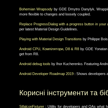
Bohemian Wrapsody
by GDE Dmytro Danylyk. Wrapping 
more flexible to changes and loosely coupled.
Replace ProgressDialog with a progress button in your 
per latest Material Design Guidelines.
Playing with Material Design Transitions
by Philippe Bois
Android CPU, Компілятори, D8 & R8
by GDE Yonatan V.
get from R8.
Android debug tools
by Ihor Kucherenko. Featuring Andr
Android Developer Roadmap 2019
: Shows developers a 
Корисні інструменти та бі
StfalconFixturer
: Utility for developers and QAs what h