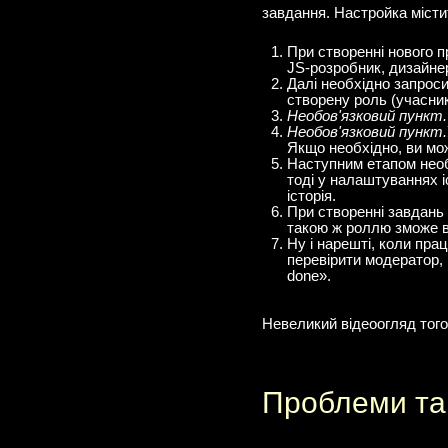
завдання. Настройка містит
При створенні нового 
JS-розробник, дизайнер,
Далі необхідно запроси
створену роль (учасник
Необов'язковий пункт.
Необов'язковий пункт.
Якщо необхідно, ви мо
Наступним етапом необх
тоді у налаштуваннях іс
історія.
При створенні завдань 
такою ж роллю зможе вз
Ну і нарешті, коли пра
перевірити модератор, 
done».
Невеликий відеоогляд того
Проблеми та 