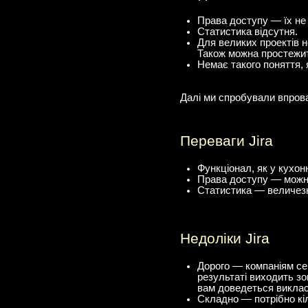
Права доступу — їх не
Статистика відсутня.
Для великих проектів н
Також можна простежити
Немає такого поняття, 
Далі ми спробували впрова
Переваги Jira
Функціонал, як у кухон
Права доступу — можна
Статистика — величезн
Недоліки Jira
Дорого — компаніям сер
результаті виходить зо
вам доведеться викласт
Складно — потрібно кіл