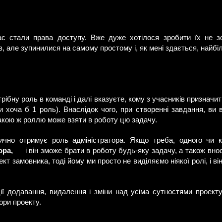
 стали права доступу. Вже дуже хотілося зробити їх не з
в, але зупинилися на самому простому і, як мені здається, найб
рібну роль в команді і далі вказуєте, кому з учасників призначи
 хоча б 1 роль). Внаслідок чого, при створенні завдання, ви 
такою ж роллю може взяти в роботу цю задачу.
ично отримує роль адміністратора. Якщо треба, одного чи к
ора,
і він зможе брати в роботу будь-яку задачу, а також внос
кт замовника, тоді йому ми просто не виділяємо ніякої ролі, і ві
ії додавання, видалення і зміни над усіма сутностями проект
ори проекту.