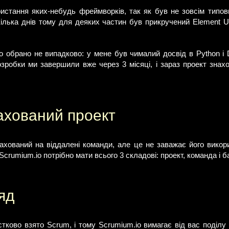
истання яких-небудь фреймворків, так як був не зовсім типов
кілька днів тому для деяких частин був прикручений Element UI
ло обрано не випадково: у мене був чималий досвід в Python і
зробки ми завершили вже через 3 місяці, і зараз проект знаход
ахований проект
ахований на віддалені команди, але це не заважає його викори
crumium.io потрібно мати всього 3 складові: проект, команда і б
яд
тково взято Scrum, і тому Scrumium.io вимагає від вас поділу пр