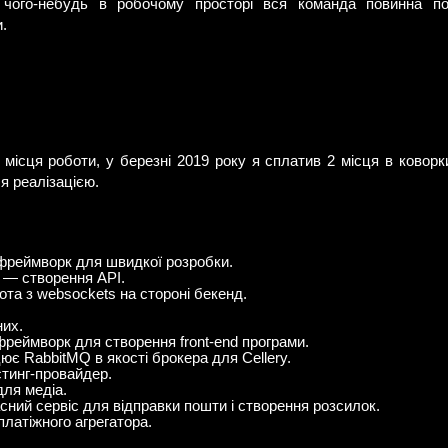
чого-небудь в робочому просторі вся команда повинна по
.
місця роботи, у березні 2019 року я сплатив 2 місця в коворк
я реалізацією.
фреймворк для швидкої розробки.
 — створення API.
та з websockets на стороні бекенд.
их.
реймворк для створення front-end програми.
ює RabbitMQ в якості брокера для Cellery.
стинг-провайдер.
ля медіа.
ний сервіс для відправки пошти і створення розсилок.
платіжного агрегатора.