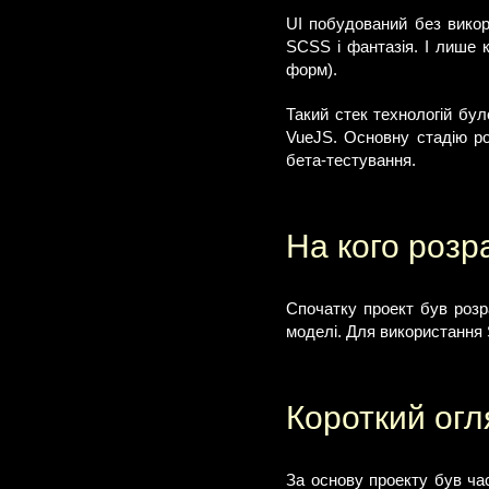
UI побудований без викор
SCSS і фантазія. І лише 
форм).
Такий стек технологій бу
VueJS. Основну стадію ро
бета-тестування.
На кого розр
Спочатку проект був розр
моделі. Для використання S
Короткий огл
За основу проекту був час