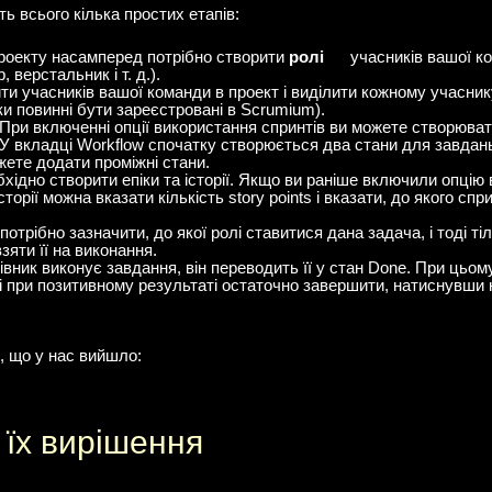
ь всього кілька простих етапів:
проекту насамперед потрібно створити
ролі
учасників вашої к
 верстальник і т. д.).
ти учасників вашої команди в проект і виділити кожному учасник
и повинні бути зареєстровані в Scrumium).
При включенні опції використання спринтів ви можете створюват
У вкладці Workflow спочатку створюється два стани для завдань 
жете додати проміжні стани.
ідно створити епіки та історії. Якщо ви раніше включили опцію 
торії можна вказати кількість story points і вказати, до якого сп
потрібно зазначити, до якої ролі ставитися дана задача, і тоді т
яти її на виконання.
цівник виконує завдання, він переводить її у стан Done. При цьо
і при позитивному результаті остаточно завершити, натиснувши 
, що у нас вийшло:
їх вирішення