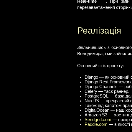
Real-time
. При зміні 
перезавантаження сторінки
Реалізація
Звільнившись з основного 
Володимира, і ми зайнялис
Основний стік проекту:
Django — як основний 
Django Rest Framework
Django Channels — робо
Celery — таск раннер.
PostgreSQL — база дан
NuxtJS — прекрасний ф
Також під капотом прац
DigitalOcean — наш хо
Amazon S3 — хостинг д
Sendgrid.com
— прекрас
Paddle.com
— в якості 