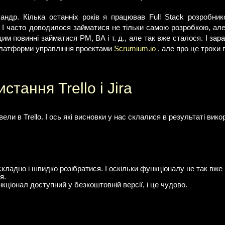
андр. Кілька останніх років я працював Full Stack розробни
. І часто доводилося займатися не тільки самою розробкою, але
 цим повинні займатися PM, BA і т. д., але так вже сталося. І за
платформи управління проектами
Scrumium.io
, але про це трохи п
стання Trello і Jira
вели в Trello. І ось які висновки у нас склалися в результаті вико
ладно і швидко розібратися. І оскільки функціоналу не так вже 
я.
іонал доступний у безкоштовній версії, і це чудово.