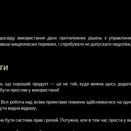
 досвіду використання двох протилежних рішень з управлінн
равши вищеописані переваги, і спробувати не допускати недоліки
ги
ю, що хороший продукт — це не той, куди можна щось додати,
бути простим у використанні!
 Вся робота над всіма проектами повинна здійснюватися на одн
ути видна відразу.
а бути система прав і ролей. Потужна, але в теж час проста у в