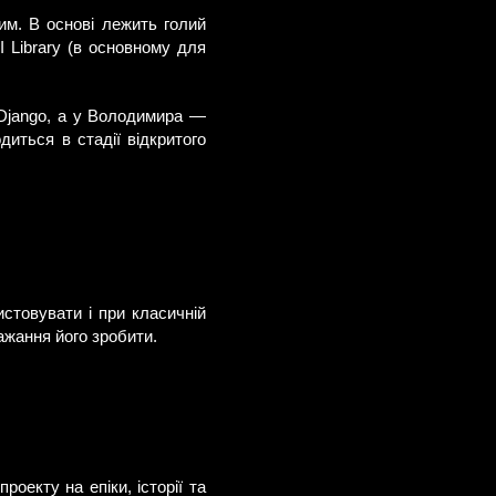
им. В основі лежить голий
 Library (в основному для
 Django, а у Володимира —
иться в стадії відкритого
стовувати і при класичній
ажання його зробити.
оекту на епіки, історії та