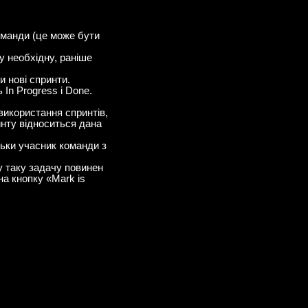
оманди (це може бути
у необхідну, раніше
и нові спринти.
In Progress і Done.
використання спринтів,
ринту відноситься дана
ільки учасник команди з
му таку задачу повинен
на кнопку «Mark is