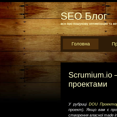
SEO Блог
все про пошукову оптимізацію та ве
Головна
Пр
Scrumium.io 
проектами
У рубриці
DOU Проекто
проект). Якщо вам є пр
створення власної made i