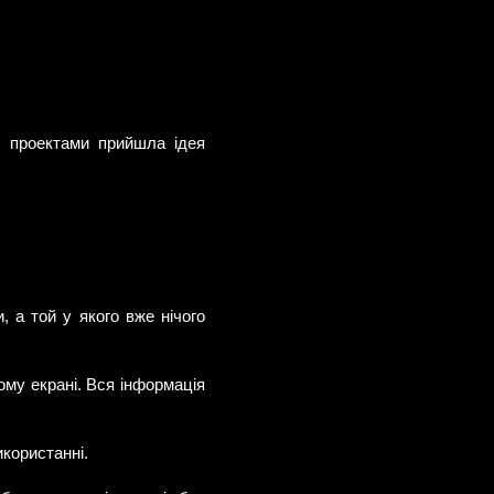
я проектами прийшла ідея
.
 а той у якого вже нічого
ому екрані. Вся інформація
икористанні.