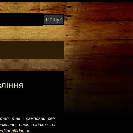
вління
ап, так і ламповий pet-
жливо, серія надихне на
editors@dou.ua
.