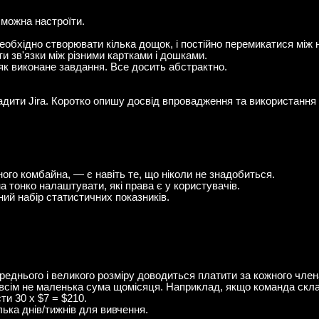
 можна настроїти.
еобхідно створювати кілька дощок, і постійно перемикатися між 
 зв'язки між різними картками і дошками.
як виконане завдання. Все досить абстрактно.
дити Jira. Коротко опишу досвід впровадження та використання 
ного комбайна, — є навіть те, що ніколи не знадобиться.
 тонко налаштувати, які права є у користувачів.
ий набір статистичних показників.
еднього і великого розміру доводиться платити за кожного члена
всім не маленька сума щомісяця. Наприклад, якщо команда склад
и 30 х $7 = $210.
ька днів/тижнів для вивчення.