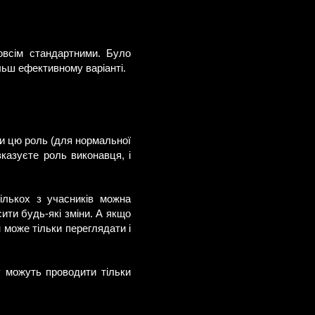
овсім стандартними. Було
ільш ефективному варіанті.
ти цю роль (для нормальної
вказуєте роль виконавця, і
ількох з учасників можна
ити будь-які зміни. А якщо
н може тільки переглядати і
у можуть проводити тільки