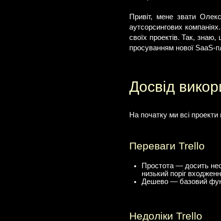
Привіт, мене звати Олекс
аутсорсингових компаніях
своїх проектів. Так, знаю,
просуванням нової SaaS-
Досвід викори
На початку ми всі проекти 
Переваги Trello
Простота — досить неск
низький поріг входженн
Дешево — базовий функц
Недоліки Trello