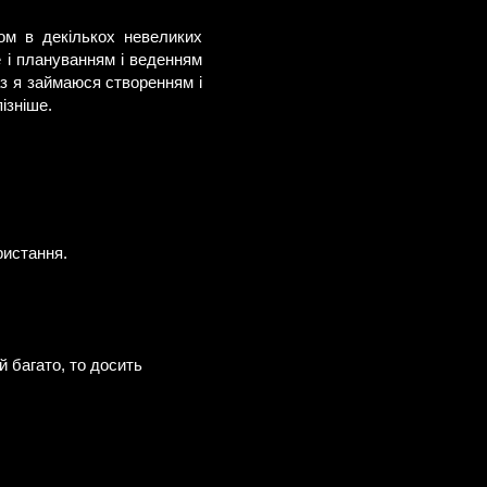
ком в декількох невеликих
 і плануванням і веденням
раз я займаюся створенням і
ізніше.
ристання.
й багато, то досить