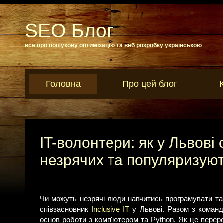
SEO Блог
все про пошукову оптимізацію та веб розробку українською
Головна
Про цей блог
IT-волонтери: як у Львові
незрячих та популяризуют
Чи можуть незрячі люди навчитись програмувати та
співзасновник
Inclusive IT
у Львові. Разом з команд
основ роботи з комп'ютером та Python. Як це перер