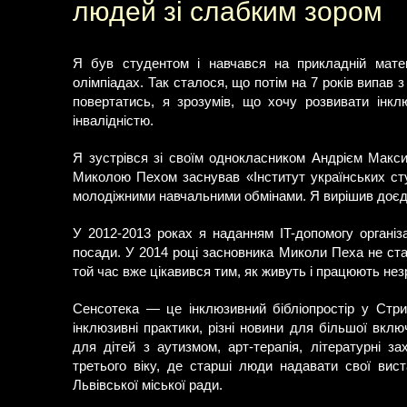
людей зі слабким зором
Я був студентом і навчався на прикладній матема
олімпіадах. Так сталося, що потім на 7 років випав 
повертатись, я зрозумів, що хочу розвивати інкл
інвалідністю.
Я зустрівся зі своїм однокласником Андрієм Макси
Миколою Пехом заснував «Інститут українських сту
молодіжними навчальними обмінами. Я вирішив доєд
У 2012-2013 роках я наданням IT-допомогу організац
посади. У 2014 році засновника Миколи Пеха не стал
той час вже цікавився тим, як живуть і працюють нез
Сенсотека — це інклюзивний бібліопростір у Стри
інклюзивні практики, різні новини для більшої вклю
для дітей з аутизмом, арт-терапія, літературні з
третього віку, де старші люди надавати свої вист
Львівської міської ради.