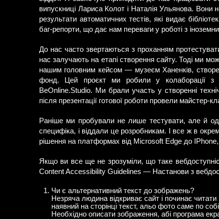
випускниці Лариса Колот і Наталія Ульянова. Вони 
результати автоматичних тестів, які видає бібліоте
баг-репорти, що дає нам переваги у роботі з іноземн
До нас часто звертаються з проханням протестуват
нас залучають на етапі створення сайту. Тоді ми може
нашим головним кейсом — музеєм Ханенків, створ
фонд. Цей проєкт ми робили у колаборації з 
BeOnline.Studio. Ми брали участь у створенні техн
після презентації готової роботи провели майстер-к
Раніше ми пробували не лише тестувати, але й одр
специфіка, і віддали це розробникам. І все ж в окре
рішення на платформах від Microsoft Edge до IPhone,
Якщо ви все ще не зрозуміли, що таке вебдоступні
Content Accessibility Guidelines — Настанови з вебдо
Чи є альтернативний текст до зображень?
Незряча людина відкриває сайт і починає читати 
наявний на сторінці текст, альо фото саме по соб
Необхідно описати зображення, абі програма екра