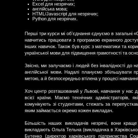
Excel для незрячих;
англійська мова;
HTML/Javascript для незрячих;
Python для незрячих.
Перші три курси мі об'єднання єднуємо в загальні
навчитись працювати з програмою екранного доступу
інших навичок. Також був курс з математики та кори
української мови для підвищення грамотності та осно
Звісно, ми залучаємо і людей без інвалідності до н
англійської мови. Надалі плануємо збільшувати пр
метою, а й безпосередньо втілена у процесі навчання
Хоч центр розташований у Львові, навчання у нас д
всієї країни. Маємо технічних адміністраторів, як
комунікують зі студентами, стежать за перепустка
яким займається окремо кожен викладач.
Більшість наших викладачів незрячі, вони краще
викладають Ольга Тельна (викладачка в Харківськом
Бутенко (директор харківського підприємства С