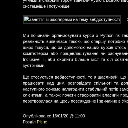
учнями зі слабким зором вивчали Python. Всього від
системніше і потужніше.
Ми починали організовувати курси з Python як та
реальність виявилась такою, що спершу потрібно з
щиро тішуся, що за допомогою наших курсів хтось 
комп'ютером або працевлаштування чи заснуванн
Inclusive IT, аби охопити більше міст та сіл осв
зустрічами.
Що стосується вебдоступності, то я щасливий, що I
працювати над цим, розповідати спільноті та доп
наступного хочемо налагодити стабільний потік зам
клієнтами, а також почати створювати власний проду
перетворилася на щось повсякденне і звичайне в Укр
Опубліковано: 16/01/20 @ 11:00
Розділ
Різне