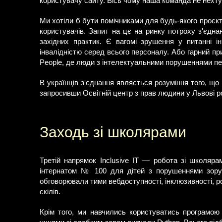
користувачу сайту. Вісь чому наша команда не нехт
Ми хотіли б бути помічниками для будь-якого проєкт
користувачів. Запит на цє на ринку потроху з'єдн
західних практик. Є вагомі зрушення у питанні 
інвалідністю серед всього персоналу. Або гарний 
People, де люди з інтелектуальними порушеннями пе
В українців з'єднання являється розуміння того, що 
запросивши Освітній центр з прав людини у Львові р
Заходь зі школярами
Третій напрямок Inclusive IT — робота зі школяра
інтернатом № 100 для дітей з порушеннями зору.
обговорювали тими вебдоступності, інклюзивності, р
скілів.
Крім того, ми навчились користуватись програмою