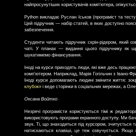
найпросунутіших користувачів комп'ютера, опікуєть
Python викладає Руслан Іськов (програміст та тесту
Цей підручник — набір статей, в яких доступно поя
забезпечення.
Студенти читають підручник скрін-рідером, який о
чаті. У планах — видання цього підручнику як шр
шукатимемо фінансування.
Іноді на курси приходять люди, які вже десь працю
комп'ютером. Наприклад, Марія Гогільчин з Івано-Фр
Іноді курси допомагають людині змінити життя: зо
клубок»
і веде сторінки в соціальних мережах, а Ол
Оксана Войтко
Незрячі програмісти користуються тімі ж редактор
використовують програми екранного доступу. Ми бачи
звук. Ті, що знаходиться під курсором, зчитується 
натискаються клавіші, це теж озвучується. Якщо ко