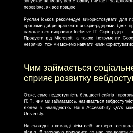
запускає написану веб-сторінку і читає її за допомо
перевіряє, як все працює.
Руслан Іськов рекомендує використовувати для пр
програми добре працюють зі скрін-рідерами. Деякі пр
намагається виправити Inclusive IT. Скрін-рідер —
Продукти від Microsoft, а також інструменти Goog
незрячих, тож ми можемо навчати ними користуватись
Чим займається соціальне 
сприяє розвитку вебдосту
Отже, саме недоступність більшості сайтів і програ
IT. Ті, чим ми займаємось, називається вебдоступніс
людей з інвалідністю. Наші Accessibility QA's ма
Univeristy.
На сьогодні в команді вісім осіб: четверо тестувал
відділ. Я заохочую приходити до нас працювати ст