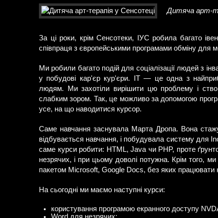
Дитяча арт-те
За ці роки, крім Сенсотеки, ІУС робила багато іве
співпраця з європейськими програмами обміну для м
Ми робили багато подій для соціалізації людей з інв
у побудові кар'єр кур'єри. IT — це одна з найпр
людям. Ми захотіли вирішити цю проблему і ство
слабким зором. Так, це можливо за допомогою прогр
усе, на що наводитися курсор.
Саме навчання заснувала Марта Дропа. Вона стажува
відбувається навчання, і побудувала систему для Incl
саме курси робити: HTML, Java чи PHP, проте ґрунт
незрячих, і при цьому доволі потужна. Крім того, м
пакетом Microsoft, Google Docs, без яких працювати 
На сьогодні ми маємо наступні курси:
користування програмою екранного доступу NVD
Word для незрячих;