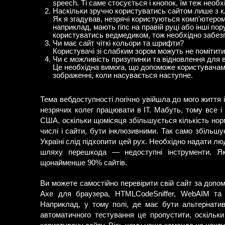
speech. Ті саме стосується і кнопок, їм теж необхі
Наскільки зручно користуватись сайтом лише з к
Як я згадував, незрячі користуються комп'ютером, 
наприклад, мають гіпс на правій руці або інші п
користуватись ведмедиком, тож необхідно забезпе
Чи має сайт чіткі кольори та шрифти?
Користувачі зі слабким зором можуть не помітити,
Чи є можливість призупинки та відновлення для вс
Це необхідна вимога, що допоможе користувачам,
зображенні, коли насувається наступне.
Тема вебдоступності логічно увійшла до мого життя і
незрячих колег працювати в IT. Мабуть, тому все і
США, оскільки щомісяця збільшується кількість норм
числі і сайти, бути інклюзивними. Так само збільшу
Україні слід підхопити цей рух. Необхідно надати л
шляху перешкода — недоступні інструменти. Якщ
щонайменше 90% сайтів.
Ви можете самостійно перевірити свій сайт за допом
Axe для браузера, HTMLCodeSniffer, WebAIM та і
Наприклад, у тому полі, де має бути альтернатив
автоматичного тестування це пропустити, оскільк