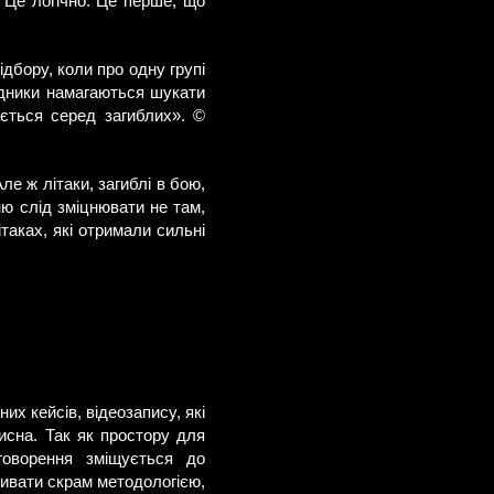
 Це логічно. Це перше, що
дбору, коли про одну групі
ідники намагаються шукати
ється серед загиблих». ©
ле ж літаки, загиблі в бою,
ю слід зміцнювати не там,
таках, які отримали сильні
их кейсів, відеозапису, які
исна. Так як простору для
оворення зміщується до
ивати скрам методологією,