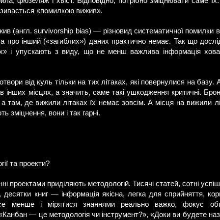
ла, фюзеляж і хвіст. Відповідно, потрібно зміцнювати саме їх.
називається «помилкою вижив».
в (англ. survivorship bias) — різновид систематичної помилки ві
, а про інший («загиблих») даних практично немає. Так що досл
их» і упускають з виду, що не менш важлива інформація хова
твори від куль тільки на тих літаках, які повернулися на базу. А
 інших місцях, а значить, саме такі ушкодження критичні. Брон
 а там, де вижили літаках їх немає зовсім. А місця на вижили лі
 зміцнення, вони і так гарні.
гії та проекти?
ні проектами приділяють методологій. Тисячі статей, сотні успішн
 десятки книг — інформація якісна, легка для сприйняття, кор
се менше і мірятися знаннями реально важко, фокус обг
«Канбан — це методологія чи інструмент?», «Доки ви будете наз