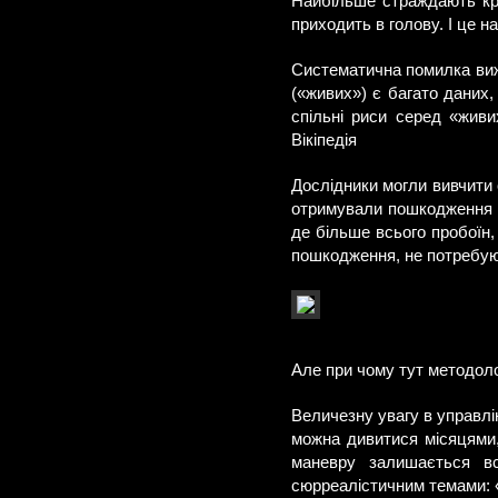
Найбільше страждають кри
приходить в голову. І це 
Систематична помилка вижи
(«живих») є багато даних
спільні риси серед «жив
Вікіпедія
Дослідники могли вивчити о
отримували пошкодження в
де більше всього пробоїн,
пошкодження, не потребують
Але при чому тут методоло
Величезну увагу в управлін
можна дивитися місяцями,
маневру залишається в
сюрреалістичним темами: 