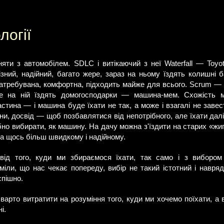
логії
яти з автомобілем. SDLC і витікаючий з неї Waterfall — Toyota
ізний, надійний, багато жере, зараз на ньому їздять колишні б
атребувана, комфортна, підходить майже для всього. Scrum — T
ше на ній їздять домогосподарки — машина-мем. Схожість м
стина — і машина буде їхати не так, а може і взагалі не завес
и, досвід — щоб позбавлятися від непотрібного, але їхати далі.
ібно вибирати, як машину. На дачу можна з'їздити на старих «жиг
а щось більш швидкому і надійному.
ід того, куди ми збираємося їхати, так само і з вибором
уміли, що нас чекає попереду, вибір не такий істотний і навр
спішно.
ю варто витратити на розуміння того, куди ми хочемо поїхати, а 
і.