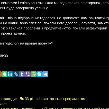
з вимогами і спілкуванням, якщо ми подивилися по сторонах, пере
оект буде завершено успішно.
авіть вірно підібрана методологія не допоможе нам закінчити п
 на коліні, воно злетіло, почали його доопрацьовувати, заміст
рік з'явилися проблеми з продуктивністю, почали рефакторинг,
 проект здувся.
 методології на провал проекту?
08:00
и завжди». Як 33-річний шахтар став програмістом
ємося