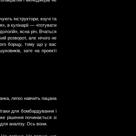
холакратия і менеджерів не
чують інструктори, коучі та
я», в кулінарії — «готувати
ологій», ясна річ. Вчаться
кий розворот, але нічого не
ного борщу, тому що у вас
уковиків, зате на проекті
анка, легко навчить пацана
ітаки для бомбардування і
ке рішення починається зі
і для аналізу. Ось вони.