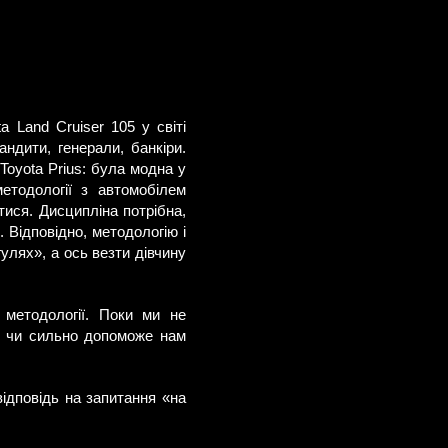
 Land Cruiser 105 у світі
андити, генерали, банкіри.
oyota Prius: була модна у
етодології з автомобілем
тися. Дисципліна потрібна,
 Відповідно, методологію і
улях», а ось везти дівчину
 методології. Поки ми не
яд чи сильно допоможе нам
відповідь на запитання «на