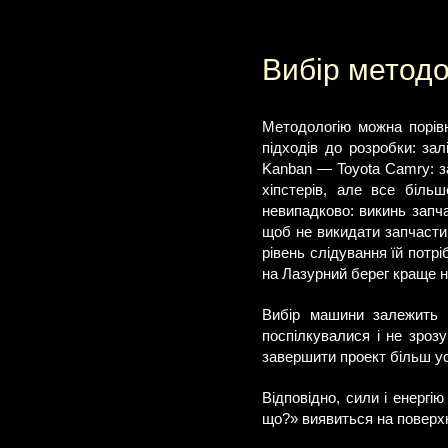
Вибір методо
Методологію можна порівн
підходів до розробки: зал
Kanban — Toyota Camry: з
хіпстерів, але все біль
невипадково: викинь запча
щоб не викидати запчастин
рівень слідування їй потр
на Лазурний берег краще н
Вибір машини залежить в
поспілкувалися і не зроз
завершити проект більш у
Відповідно, сили і енергі
що?» виявиться на поверхн