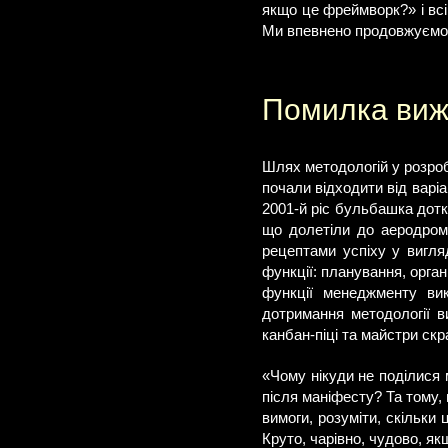
якщо це фреймворк?» і вс
Ми впевнено продовжуємо з
Помилка вижи
Шлях методологій у розроб
почали відходити від варі
2001-й ріс бульбашка дотк
що долетіли до аеродромі
рецептами успіху у вигля
функції: планування, органі
функції менеджменту ви
дотримання методології в
канбан-піці та майстри скр
«Чому нікуди не поділися
після маніфесту? Та тому, 
вимоги, розуміти, скільки 
Круто, чарівно, чудово, я