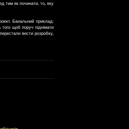
д тим як починати, то, яку
роект. Банальний приклад:
ь того щоб поруч піднімати
 перестали вести розробку,