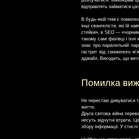
розлучатися. Інженерам ця
відправлять займатися ці
В будь-якій темі є помилко
інші євангелісти, які їй н
стейки», в SEO — «чорним 
такому самі фахівці і їхні
знає про паралельній пар
гастрит від смаженого м'
аджайл. Виходить, що мето
Помилка ви
Не перестаю дивуватися то
життя.
Друга світова війна пере
несуть відчутні втрати. 
збору інформації. У стислі 