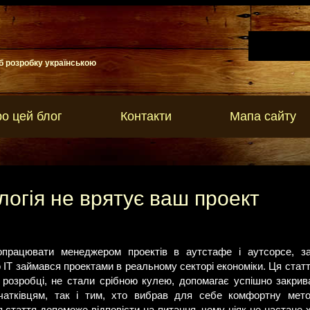
б розробку українською
о цей блог
Контакти
Мапа сайту
огія не врятує ваш проект
попрацювати менеджером проектів в аутстафе і аутсорсе, з
 IT займався проектами в реальному секторі економіки. Ця стаття
розробці, не стали срібною кулею, допомагає успішно закрив
чатківцям, так і тим, хто вибрав для себе комфортну мет