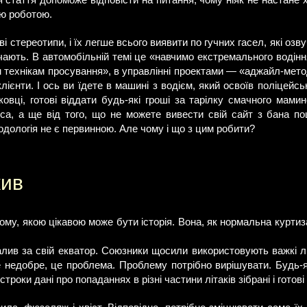
 стаття допоможе відповісти на питання, чому ніяк не настане 
єю роботою.
ві стереотипи, і їх легше всього виявити по гучних гасел, які озву
авчають. В автомобільній темі це «навчимо екстремального водінн
технікам просування», в управлінні проектами — «аджайл-метод
 клієнти. І ось ви їдете в машині з водієм, який освоїв поліцейсь
ковці, готові віддати будь-які гроші за тарілку смачного мами
яса, а ще від того, що не можете вивести свій сайт з бана пош
дологія не є первинною. Але чому і що з цим робити?
жив
му, якою цікавою може бути історія. Вона, як нормальна куртиз
валив за свій екватор. Союзники щосили використовують важкі л
Це недобре, це проблема. Проблему потрібно вирішувати. Будь-я
строки дані про попаданнях в різні частини літаків зібрані і готов