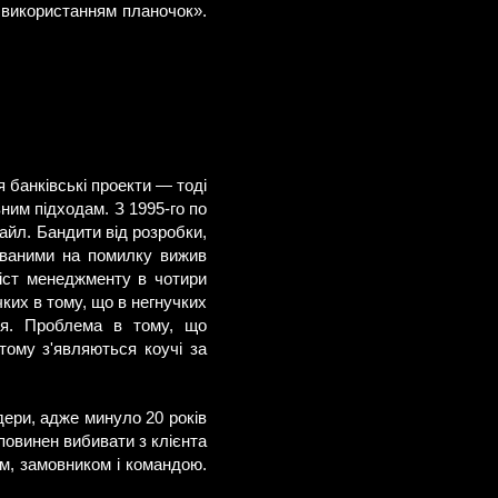
 використанням планочок».
 банківські проекти — тоді
ним підходам. З 1995-го по
айл. Бандити від розробки,
нованими на помилку вижив
міст менеджменту в чотири
учких в тому, що в негнучких
ія. Проблема в тому, що
тому з'являються коучі за
ери, адже минуло 20 років
 повинен вибивати з клієнта
вом, замовником і командою.