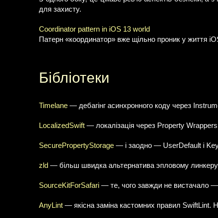
для захисту.
Coordinator pattern in iOS 13 world
Патерн «координатор» вже щільно проник у життя iOS-
Бібліотеки
Timelane
— дебагінг асинхронного коду через Instrum
LocalizedSwift
— локалізація через Property Wrappers
SecurePropertyStorage
— і заодно — UserDefault і Ke
zld
— більш швидка альтернатива эпловому линкеру
SourceKitForSafari
— те, чого завжди не вистачало — 
AnyLint
— якісна заміна кастомних правил SwiftLint. 