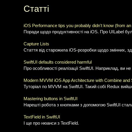
Статті
iOS Performance tips you probably didn't know (from an
Поради щодо продуктивності на iOS. Про UILabel бул
Capture Lists
Стаття від старожила iOS-розробки щодо змінних, з
SwiftUI defaults considered harmful
Про особливості реалізації SwiftUI. Наприклад, ви н
Modern MVVM iOS App Architecture with Combine and 
Туторіал по MVVM на SwiftUI. Такий собі Redux вийш
Mastering buttons in SwiftUI
Нарешті робота з кнопками з допомогою SwiftUI стал
TextField in SwiftUI
І ще про нюанси з TextField.