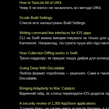
How to Swizzle All of UIKit
Чому б не взяти і не засвизлить всі методи UIKit.
Xcode Build Settings
Список всіх налаштувань Build Settings.
Writing command line interfaces for iOS apps
CLI на Swift можна використовувати не тільки для ут
framework. Наприклад, тестувати пуши або підставлят
How Collection Diffing works in Swift
Трохи хардкору: як працює пошук дифов для колекці
Going Deep With Decodable
Люблю формат «проблема — рішення». Саме в такому 
Decodable.
Bringing Adaptivity to Mac Catalyst
Відмінний гайд, як хлопці переводили iOS-додаток пі
A security review of 1,300 AppStore applications
З одного боку, це цікаве рев'ю аспектів безпеки, а 