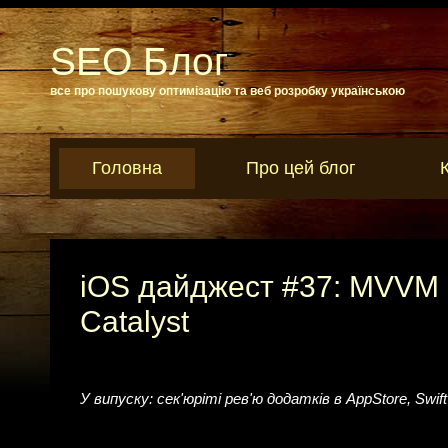
SEO Блог
все про пошукову оптимізацію та веб розробку українською
Головна
Про цей блог
iOS дайджест #37: MVVM +
Catalyst
У випуску: сек'юріті рев'ю додатків в AppStore, Swif