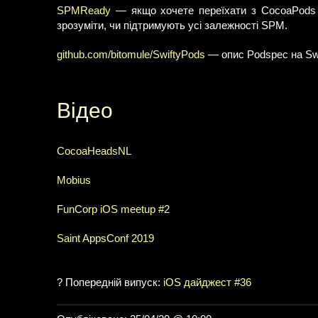
SPMReady
— якщо хочете переїхати з CocoaPods а
зрозуміти, чи підтримують усі залежності SPM.
github.com/bitomule/SwiftyPods
— опис Podspec на Swi
Відео
CocoaHeadsNL
Mobius
FunCorp iOS meetup #2
Saint AppsConf 2019
? Попередній випуск:
iOS дайджест #36