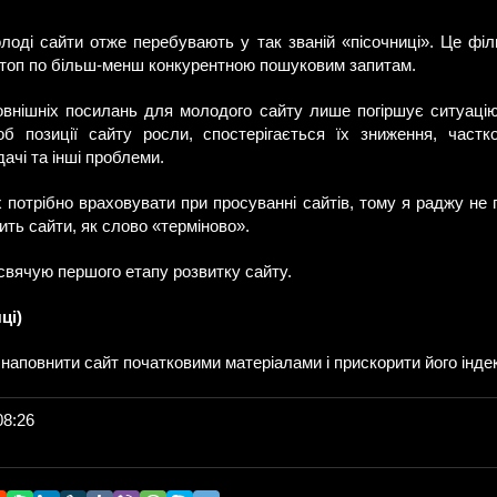
лоді сайти отже перебувають у так званій «пісочниці». Це філ
 топ по більш-менш конкурентною пошуковим запитам.
овнішніх посилань для молодого сайту лише погіршує ситуаці
об позиції сайту росли, спостерігається їх зниження, част
ачі та інші проблеми.
 їх потрібно враховувати при просуванні сайтів, тому я раджу не
ить сайти, як слово «терміново».
свячую першого етапу розвитку сайту.
ці)
- наповнити сайт початковими матеріалами і прискорити його інде
08:26