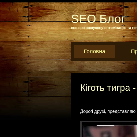
SEO Блог
все про пошукову оптимізацію та ве
Головна
Пр
Кіготь тигра
Дорогі друзі, представляю 