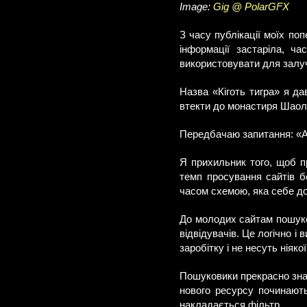
Image:
Gig @ PolarGFX
З часу публікації моїх по
інформації застаріла, ча
використовувати для залуче
Назва «Кіготь тигра» я да
втекти до монастиря Шаолі
Передбачаю запитання: «А 
Я прихильник того, щоб п
темп просування сайтів б
часом схемою, яка себе д
До молодих сайтам пошуков
відвідувачів. Це логічно і
заробітку і не несуть ніяко
Пошуковики прекрасно зна
нового ресурсу починають 
накладається фільтр.