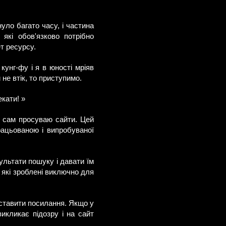
уло багато часу, і частина
 які обов'язково потрібно
т ресурсу.
кунг-фу і я в юності мріяв
не втік, то приступимо.
кати! »
ю сам просуваю сайти. Цей
рацьованою і випробуваної
ультати пошуку і давати їм
, які зроблені виключно для
ставити посилання. Якщо у
викликає підозру і на сайт