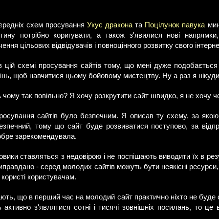
передніх схем просування
Укус дракона
та
Поцілунок павука
мин
стину потрібно коригувати, а також з'явилися нові напрямки,
ння цільових відвідувачів і повноцінного розвитку свого інтерне
в цій схемі просування сайтів тому, що мені дуже подобається 
нь, щоб навчитися цьому бойовому мистецтву. Ну а раз я нікуди 
чому так повільно? Я хочу розкрутити сайт швидко, я не хочу че
росування сайтів було безпечним. Я описав ту схему, за яко
езпечний, тому що сайт буде розвиватися поступово, за відп
обре зарекомендувала.
ики ставляться з недовірою і не поспішають виводити їх в рез
 виправдано - серед молодих сайтів можуть бути неякісні ресурси
ї користі користувачам.
ють, що в перший час на молодий сайт практично ніхто не буде 
активно з'являтися сотні і тисячі зовнішніх посилань, то це 