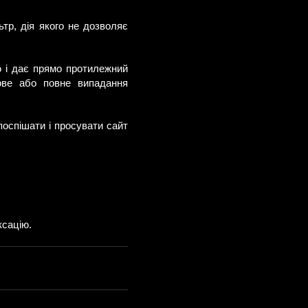
ьтр, дія якого не дозволяє
ю і дає прямо протилежний
кове або повне випадання
 поспішати і просувати сайт
ксацію.