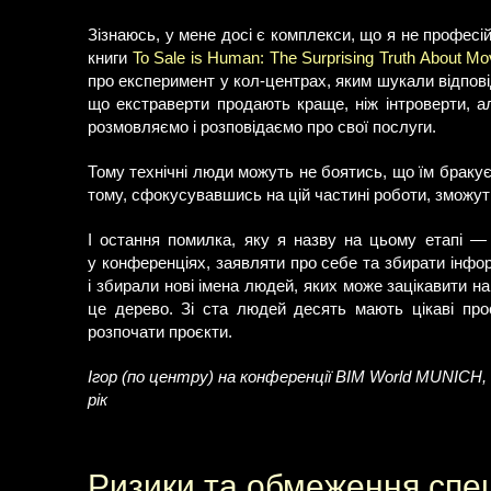
Зізнаюсь, у мене досі є комплекси, що я не професій
книги
To Sale is Human: The Surprising Truth About Mo
про експеримент у кол-центрах, яким шукали відпові
що екстраверти продають краще, ніж інтроверти, а
розмовляємо і розповідаємо про свої послуги.
Тому технічні люди можуть не боятись, що їм браку
тому, сфокусувавшись на цій частині роботи, зможуть
І остання помилка, яку я назву на цьому етапі —
у конференціях, заявляти про себе та збирати інфо
і збирали нові імена людей, яких може зацікавити н
це дерево. Зі ста людей десять мають цікаві про
розпочати проєкти.
Ігор (по центру) на конференції BIM World MUNICH,
рік
Ризики та обмеження спец