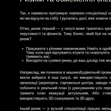
Так, я навмисно притримую переваги спеціалізації на
які ми відчули на собі). І рухались далі, вже знаючи 
Отже, ризик перший — у галузі може трапитись кри
нерухомості та фінансів. Тому бізнес, який був на 
ризик?
Працювати з різними замовниками. Навіть в одній 
Тому коли одні відчувають втрати та скорочують в
тримають вас.
Виходити на суміжні ринки, де ваш досвід теж мо
Наприклад, ми починали в машинобудівельній промис
могли вибрати й інші галузі, які використовують с
організації (аеропорти, торговельні центри, заводи 
побачити їх реальний план (з урахуванням усіх переб
тримати план евакуації актуальним. Або стом
використовують 3D-сканування та 3D-друк.
Інший ризик — у вузькій спеціалізації працює мен