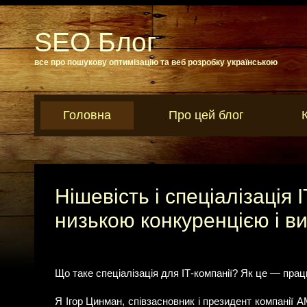
SEO Блог
все про пошукову оптимізацію та веб розробку українською
Головна
Про цей блог
Нішевість і спеціалізація 
низькою конкуренцією і в
Що таке спеціалізація для ІТ-компанії? Як це — прац
Я Ігор Цинман, співзасновник і президент компанії A