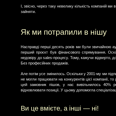
І, звісно, через таку невелику кількість компаній ми
зайняти.
Як ми потрапили в нішу
Насправді перші десять років ми були звичайною ау
перший проєкт був фінансового спрямування. Оскі
недовіру до sales-процесу. Тому, кажучи відверто, 
Без професійних продажів.
Але потім усе змінилось. Оскільки у 2001-му ми підп
не могли працювати на конкурентів цієї компанії, то 
цей замовник пішов, у нас вивільнилось 40% 
відновлювати позиції. У цьому допомогла спеціалізац
Ви це вмієте, а інші — ні!