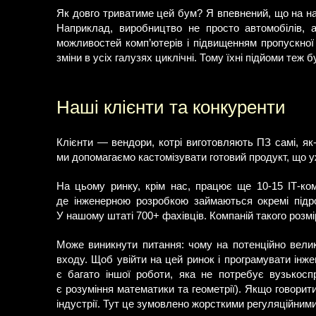
Як довго триватиме цей бум? Я впевнений, що на н
Наприклад, виробництво не просто автомобілів, а
можливостей комп’ютерів і підвищенням пропускної
зміни в усіх галузях циклічні. Тому їхні підйоми теж
Наші клієнти та конкуренти
Клієнти — вендори, котрі виготовляють ПЗ самі, як-
ми допомагаємо кастомізувати готовий продукт, що уж
На цьому ринку, крім нас, працює ще 10-15 ІТ-ком
де інженерною розробкою займаються окремі підроз
У нашому штаті 700+ фахівців. Компаній такого розмі
Може виникнути питання: чому на потенційно вели
входу. Щоб увійти на цей ринок і програмувати інж
є багато іншої роботи, яка не потребує вузькос
є розуміння математики та геометрії). Якщо говорити
індустрії. Тут це зумовлено жорсткими регуляційними