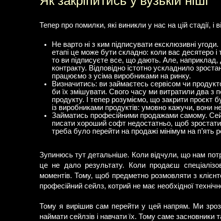
Як закріпитись у вузькій ніші
Тепер про помилки, які виникли у нас на цій стадії, і в
Не варто ні з ким підписувати ексклюзивні угоди.
етапі це може бути складно: коли вас десятеро і 
то ви підписуєте все, що дають. Але, наприклад, д
контракту. Відповідно істотно ускладнило зроста
працюємо з усіма виробниками на ринку.
Визначитись: ви займаєтесь сервісом чи продукто
би їх змішувати. Свого часу ми витратили два з 
продукту. І тепер розуміємо, що закрити проєкт 
із виробниками продуктів: умовно кажучи, вони н
Займатись професійними продажами самому. Сейл
писати хороший софт недостатньо, щоб зростати.
треба було перейти на продажі мінімум на п’ять р
Зупинюсь тут детальніше. Коли відчули, що нам пот
це не дало результату. Коли продаєш спеціалізо
моментів. Тому, щоб предметно розмовляти з клієнт
професійний сейлз, котрий не має необхідної технічн
Тому я вирішив сам перейти у цей напрям. Ми зроз
наймати сейлзів і навчати їх. Тому саме засновники