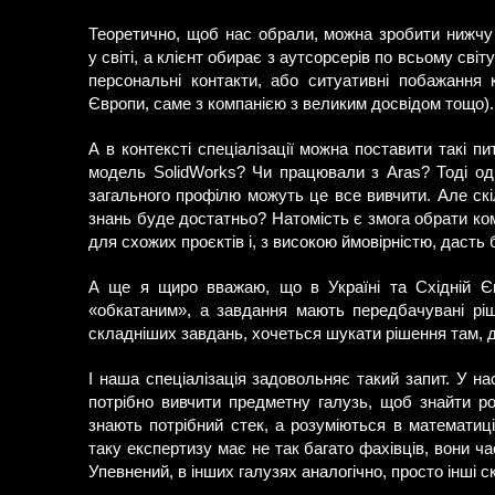
Теоретично, щоб нас обрали, можна зробити нижчу 
у світі, а клієнт обирає з аутсорсерів по всьому сві
персональні контакти, або ситуативні побажання 
Європи, саме з компанією з великим досвідом тощо). 
А в контексті спеціалізації можна поставити такі п
модель SolidWorks? Чи працювали з Aras? Тоді одр
загального профілю можуть це все вивчити. Але скі
знань буде достатньо? Натомість є змога обрати ком
для схожих проєктів і, з високою ймовірністю, дасть 
А ще я щиро вважаю, що в Україні та Східній Єв
«обкатаним», а завдання мають передбачувані ріш
складніших завдань, хочеться шукати рішення там, д
І наша спеціалізація задовольняє такий запит. У на
потрібно вивчити предметну галузь, щоб знайти ро
знають потрібний стек, а розуміються в математиці
таку експертизу має не так багато фахівців, вони ч
Упевнений, в інших галузях аналогічно, просто інші с