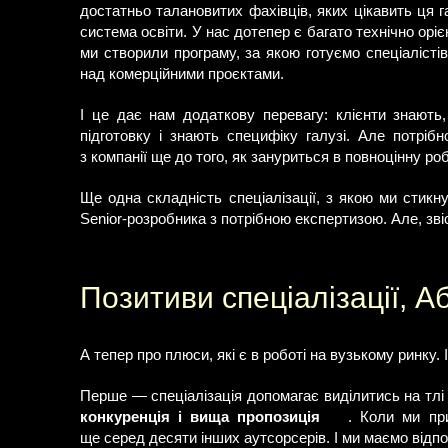
достатньо талановитих фахівців, яких цікавить ця 
система освіти. У нас дотепер є багато технічно оріє
ми створили програму, за якою готуємо спеціалістів
над комерційними проєктами.
І це дає нам додаткову перевагу: клієнти знают
підготовку і знають специфіку галузі. Але потріб
з компанії ще до того, як зануриться в повноцінну р
Ще одна складність спеціалізації, з якою ми стикн
Senior-розробника з потрібною експертизою. Але, зві
Позитиви спеціалізації, А
А тепер про плюси, які є в роботі на вузькому ринку.
Перше — спеціалізація допомагає виділитись на тлі в
конкуренція і вища пропозиція
. Коли ми при
ще серед десяти інших аутсорсерів. І ми маємо відп