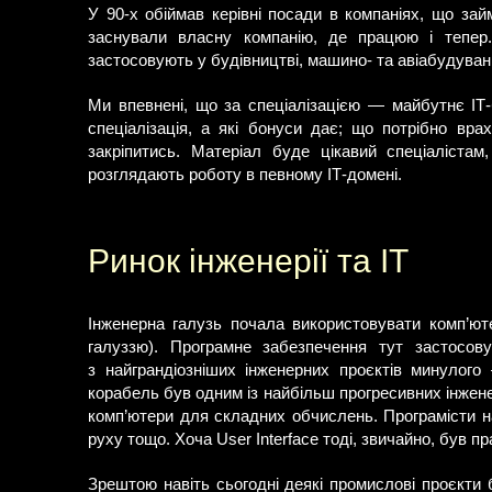
У 90-х обіймав керівні посади в компаніях, що за
заснували власну компанію, де працюю і тепер.
застосовують у будівництві, машино- та авіабудуванні
Ми впевнені, що за спеціалізацією — майбутнє ІТ-бі
спеціалізація, а які бонуси дає; що потрібно вра
закріпитись. Матеріал буде цікавий спеціаліста
розглядають роботу в певному ІТ-домені.
Ринок інженерії та ІТ
Інженерна галузь почала використовувати комп’ют
галуззю). Програмне забезпечення тут застосову
з найграндіозніших інженерних проєктів минулого
корабель був одним із найбільш прогресивних інжене
комп’ютери для складних обчислень. Програмісти н
руху тощо. Хоча User Interface тоді, звичайно, був пр
Зрештою навіть сьогодні деякі промислові проєкти