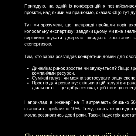
Пригадую, на одній із конференцій я познайомився
проєкти, над якими ми працюємо, сказав: «Що тут дум
Тут ми зрозуміли, що насправді пройшли поріг вхо
колосальну експертизу: завдяки цьому ми вже знали 
вирішили шукати джерело швидкого зростання са
експертизою.
Тим, хто зараз розглядає конкретний домен для свого
Динаміка: ринок зростає чи звужується? Якщо зро
компаніями ресурси.
Суміжні галузі: чи можна застосувати вашу експе
Простір для розвитку: скільки в цій галузі витра
діяльності — це добра ознака, щоб іти в цю спеці
Наприклад, в інженерії на ІТ витрачають близько 50-
становить приблизно 10%. Тому, навіть якщо відсот
могла розвиватись довгі роки. Також індустрія доста