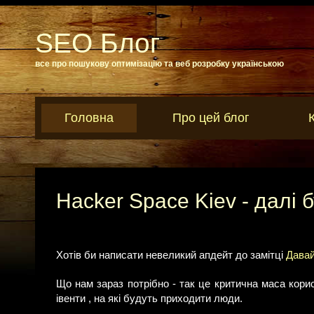
SEO Блог
все про пошукову оптимізацію та веб розробку українською
Головна
Про цей блог
Hacker Space Kiev - далі 
Хотів би написати невеликий апдейт до замітці
Давай
Що нам зараз потрібно - так це критична маса корист
івенти , на які будуть приходити люди.