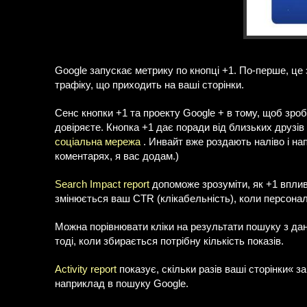
Google запускає метрику по кнопці +1. По-перше, це 
трафіку, що приходить на ваші сторінки.
Сенс кнопки +1 та проекту Google + в тому, щоб зро
довіряєте. Кнопка +1 дає поради від близьких друзів 
соціальна мережа
. Инвайт вже роздають наліво і на
коментарях, я вас додам.)
Search Impact report
допоможе зрозуміти, як +1 вплив
змінюється ваш CTR (клікабельність), коли персона
Можна порівнювати кліки на результати пошуку з дан
тоді, коли збирається потрібну кількість показів.
Activity report
показує, скільки разів ваші сторінки« за
наприклад в пошуку Google.