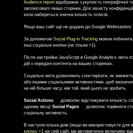
Audience report
відображає сукупність географічної та
заплюсовалі »ваші сторінки. Для захисту конфіденцій
коли набереться значна кількість плюсів.
Якщо ваш сайт ще не додано до Google Webmasters 
За допомогою
Social Plug-in Tracking
можна побачити, 
інші соціальні кнопки (не тільки +1).
Після настройки JavaScript в Google Analytics звіти 
дій з передачі контента на ваших сторінках.
Соціальні звіти дозволяють спостерігати, як змінюєт
або іншими соціальними активностями, щоб визначит
на ній більше часу, ніж той, який цього не зробить.
Social Actions
дозволяє відстежувати кількість соц
одному місці;
Social Pages
дозволяє порівняти сто
соціальну активність.
В наступні кілька днів (якщо ви використовуєте для 
кнопку +1
на свій сайт, ми автоматично включимо відо