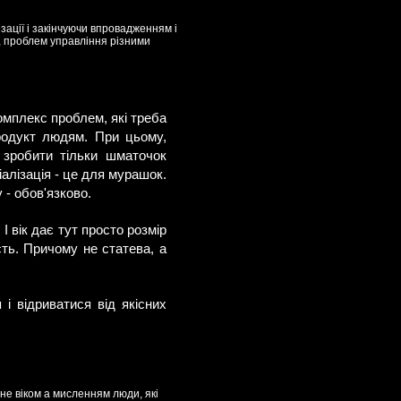
зації і закінчуючи впровадженням і
, проблем управління різними
омплекс проблем, які треба
родукт людям. При цьому,
 зробити тільки шматочок
алізація - це для мурашок.
 - обов'язково.
І вік дає тут просто розмір
сть. Причому не статева, а
і відриватися від якісних
 не віком а мисленням люди, які