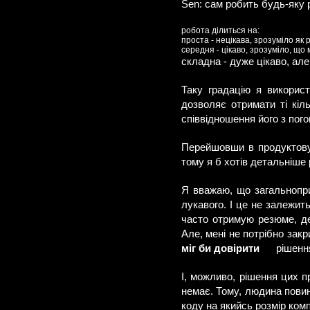
Sen: сам робить будь-яку 
робота ділиться на:
проста - нецікава, зрозуміло як
середня - цікаво, зрозуміло, що
складна - дуже цікаво, ал
Таку градацію я використ
дозволяє отримати ті кіл
співвідношення його з пого
Перейшовши в продуктову р
тому я б хотів детальніше
Я вважаю, що загальноприй
лукавого. І це не залежить
часто отримую резюме, де
Але, мені не потрібно зак
міг би довірити
рішенн
І, можливо, рішення цих п
немає. Тому, людина повинн
коду на якийсь розмір комп