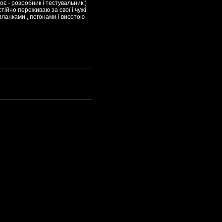
 - розробник і тестувальник:)
стійно переживаю за свої і чужі
 планками , погонами і висотою