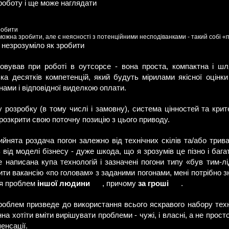
роботу і ще може наглядати
 робити
 можна зробити, але є неясності з потенційними несподіванками - такий собі 
е незрозуміло як зробити
овував при роботі в оутсорсе - вона проста, компактна і ш
ька десятків компетенцій, який будуть мірилами якісної оцінки
нами і відповідної виделкою оплати.
озробку (в тому числі і замовну), система цінностей та крите
 розкрити свою поточну позицію з цього приводу.
нята роздача погон залежно від технічних скілів та/або трива
 від моделі бізнесу - дуже шкода, що я зрозумів це пізно і баг
 написана купа технологій і зазначені погони типу «був тим-лі
рити вакансію «по головам» з заданими погонами, мені потрібно 
я проблем
іншої людини
, причому
за гроші
.
роблем призведе до використання всього яскравого набору техні
а хотіти вміти вирішувати проблеми - чужі, і власні, а не прос
енсації.