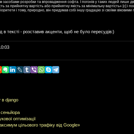
засобами розробки та впровадження софта. І погонів у таких людей лише двоє
ь за прийнятну вартість або прийнятну якість за мінімальну вартість» [c] і по
пріоритети і тому, природно, він придумав собі іншу градацію зі своїми віковими
д в тексті - розставив акценти, щоб не було пересудів:)
10:03
в django
і сеньйора
ової оптимізації
ксимум цільового трафіку від Google»