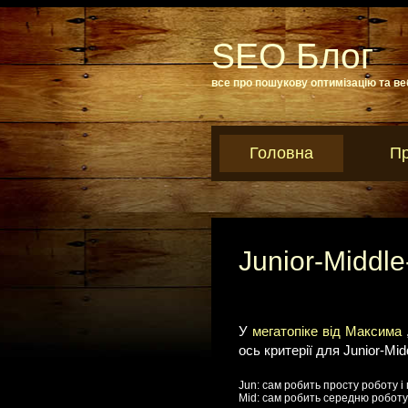
SEO Блог
все про пошукову оптимізацію та ве
Головна
Пр
Junior-Middl
У
мегатопіке від Максима
ось критерії для Junior-Mid
Jun: сам робить просту роботу і
Mid: сам робить середню роботу 