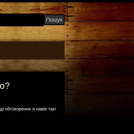
мо?
і обговорення я навів такі