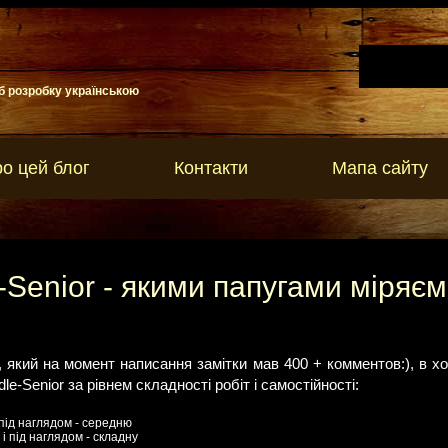
б розробку українською
о цей блог
Контакти
Мапа сайту
e-Senior - якими папугами міряє
, який на момент написання замітки мав 400 + комментов:), в ход
dle-Senior за рівнем складності робіт і самостійності:
 під наглядом - середню
і під наглядом - складну