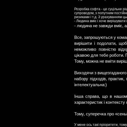
Розробка софта - це суцільне рі
супроводом, з попутним постійн
ризиками і т.д. З урахуванням ц
- Людина вміє і хоче вирішувати
- людина не завжди вміє, 
Все, запрошуються у коман
вирішити і подолати, що
неможливо повністю відх
цікавою для тебе роботи. 
Тому, можна не вміти виріш
Виходячи з вищезгаданого -
набору підходів, практик,
інтелектуальна:)
Інша справа, що в нашому
характеристик і контексту 
Тому, суперечка про «сеньй
У мене ось такі пріоритети, том