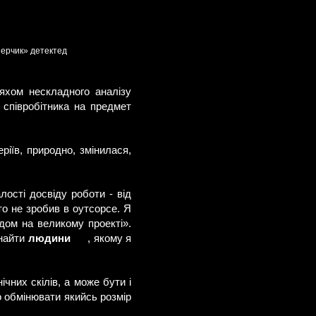
«перчик» детектед
ляхом нескладного аналізу
 співробітника на предмет
ріїв, природно, змінилася,
лості досвіду роботи - від
ато не зробив в оутсорсе. Я
дом на великому проекті».
знайти
людини
, якому я
чних скілів, а може бути і
то обмінювати якийсь розмір