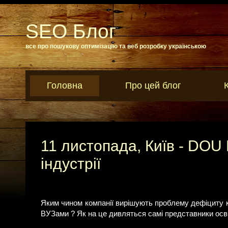
SEO Блог
все про пошукову оптимізацію та веб розробку українською
Головна
Про цей блог
11 листопада, Київ - DOU 
індустрії
Яким чином компанії вирішують проблему дефіциту к
ВУЗами ? Як на це дивляться самі представники осві