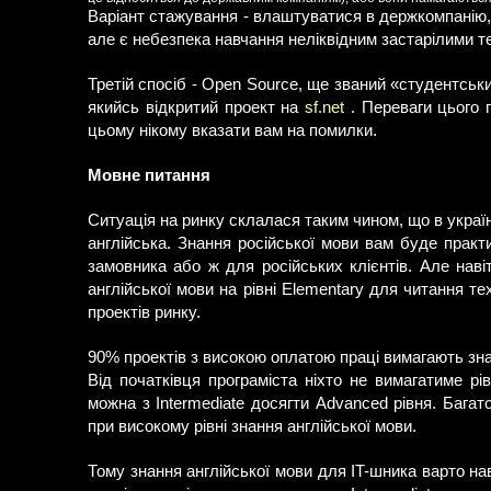
Варіант стажування - влаштуватися в держкомпанію, 
але є небезпека навчання неліквідним застарілими т
Третій спосіб - Open Source, ще званий «студентсь
якийсь відкритий проект на
sf.net
. Переваги цього п
цьому нікому вказати вам на помилки.
Мовне питання
Ситуація на ринку склалася таким чином, що в украї
англійська. Знання російської мови вам буде практ
замовника або ж для російських клієнтів. Але нав
англійської мови на рівні Elementary для читання т
проектів ринку.
90% проектів з високою оплатою праці вимагають знанн
Від початківця програміста ніхто не вимагатиме рі
можна з Intermediate досягти Advanced рівня. Багато
при високому рівні знання англійської мови.
Тому знання англійської мови для IT-шника варто на