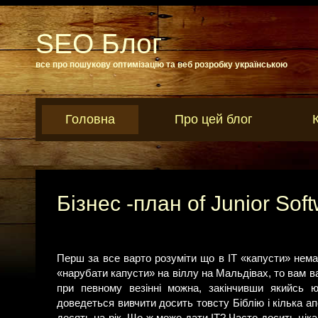
SEO Блог
все про пошукову оптимізацію та веб розробку українською
Головна
Про цей блог
Бізнес -план of Junior Sof
Перш за все варто розуміти що в IT «капусти» нема
«нарубати капусти» на віллу на Мальдівах, то вам в
при певному везінні можна, закінчивши якийсь 
доведеться вивчити досить товсту Біблію і кілька ап