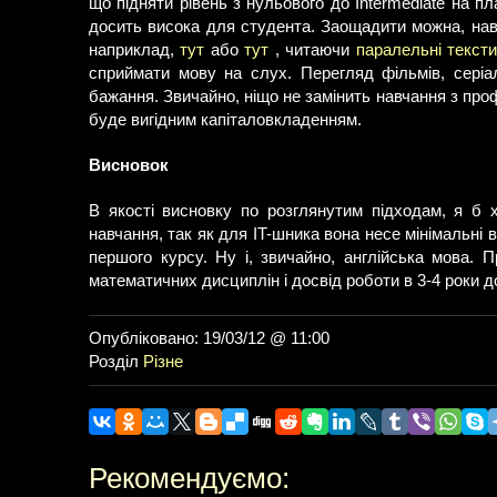
що підняти рівень з нульового до Intermediate на пл
досить висока для студента. Заощадити можна, нав
наприклад,
тут
або
тут
, читаючи
паралельні тексти
сприймати мову на слух. Перегляд фільмів, серіал
бажання. Звичайно, ніщо не замінить навчання з проф
буде вигідним капіталовкладенням.
Висновок
В якості висновку по розглянутим підходам, я б
навчання, так як для IT-шника вона несе мінімальні 
першого курсу. Ну і, звичайно, англійська мова. 
математичних дисциплін і досвід роботи в 3-4 роки до
Опубліковано: 19/03/12 @ 11:00
Розділ
Різне
Рекомендуємо: