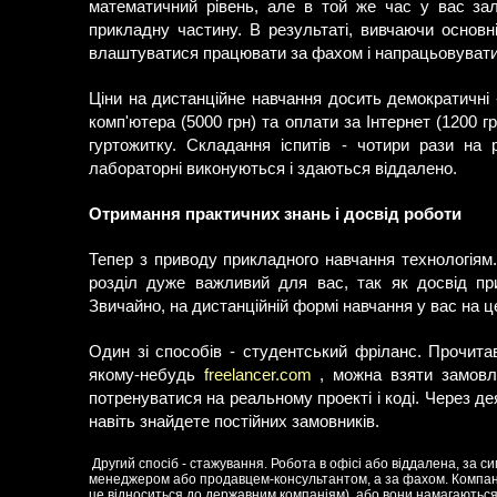
математичний рівень, але в той же час у вас зал
прикладну частину. В результаті, вивчаючи основн
влаштуватися працювати за фахом і напрацьовувати
Ціни на дистанційне навчання досить демократичні -
комп'ютера (5000 грн) та оплати за Інтернет (1200 
гуртожитку. Складання іспитів - чотири рази на 
лабораторні виконуються і здаються віддалено.
Отримання практичних знань і досвід роботи
Тепер з приводу прикладного навчання технологіям
розділ дуже важливий для вас, так як досвід пр
Звичайно, на дистанційній формі навчання у вас на це
Один зі способів - студентський фріланс. Прочита
якому-небудь
freelancer.com
, можна взяти замовле
потренуватися на реальному проекті і коді. Через де
навіть знайдете постійних замовників.
Другий спосіб - стажування. Робота в офісі або віддалена, за си
менеджером або продавцем-консультантом, а за фахом. Компанії
це відноситься до державним компаніям), або вони намагаються 