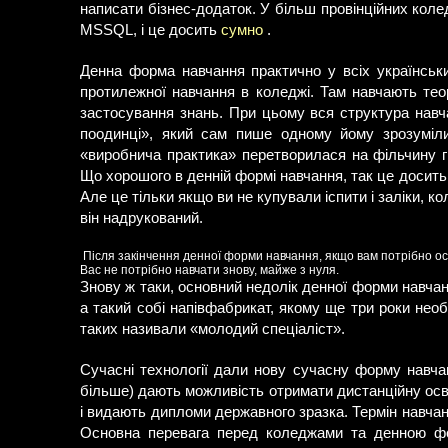
написати бізнес-додаток. У більш провінційних коле
MSSQL, і це досить
сумно
.
Денна форма навчання практично у всіх українськи
протилежної навчання в коледжі. Там навчають теор
застосування знань. При цьому вся структура навч
поодинці», який сам пише одному йому зрозуміли
«виробнича практика» перетворилася на фільчину г
Що хорошого в денній формі навчання, так це досить
Але це тільки якщо ви не купували іспити і заліки, 
він надрукований.
Після закінчення денної форми навчання, якщо вам потрібно ос
Вас не потрібно навчати знову, майже з нуля.
Знову ж таки, основний недолік денної форми навчан
а такий собі напівфабрикат, якому ще три роки не
таких називали «молодий спеціаліст».
Сучасні технології дали нову сучасну форму навчан
більше) дають можливість отримати дистанційну осві
і видають дипломи державного зразка. Термін навчанн
Основна перевага перед коледжами та денною фор