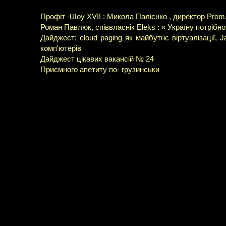
Профіт -Шоу XVII : Микола Палієнко , директор Prom
Роман Павлюк, співвласнік Eleks : « Україну потрібно в
Дайджест: cloud paging як майбутнє віртуалізації, J
комп'ютерів
Дайджест цікавих вакансій № 24
Приємного апетиту по- грузинськи