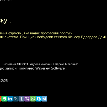
ку :
іння фірмою , яка надає професійні послуги
.
я як система. Принципи побудови стійкого бізнесу Едвардса Демі
 -компанії AltexSoft . Адреса компанії в мережі Інтернет: .
ію записи , компанію Waverley Software .
12:25