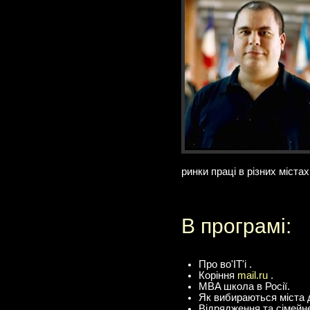
ринки праці в різних містах
В програмі:
Про во'IT'і .
Коріння
mail.ru
.
MBA школа в Росії.
Як вибираються міста д
Відрядження та сімейне