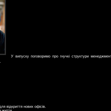
У випуску поговоримо про гнучкі структури менеджмент
.
ля відкриття нових офісів.
 життя .