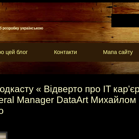
б розробку українською
о цей блог
Контакти
Мапа сайту
одкасту « Відверто про IT кар'є
eral Manager DataArt Михайлом
о