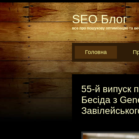
SEO Блог
все про пошукову оптимізацію та ве
Головна
Пр
55-й випуск п
Бесіда з Gen
Завілейськог