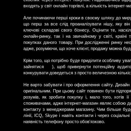
входять у світ онлайн торгівлі, а кількість інтернет-
Але починаючи перші кроки в своєму шляху до миру 
що перш за все слід проаналізувати нішу, яку він
ключові складові свого бізнесу. Оцінити те, наск
онлайн-ринку, так і на звичайному у світі, країні 
покупках даного товару. При дослідженні ринку необ
адже, розуміючи, що хоче клієнт, продажу можна буд
Крім того, що потрібно буде приділити особливу уваг
зайнятися
), щоб привернути потенційну аудито
конкурувати доведеться з просто величезною кількіс
Не варто забувати і про оформлення сайту. Дизайн
оригінальним. При цьому сайт повинен бути підпор
розумів, як зробити покупку і, мало того, хотів ї
споживачами, адже інтернет-магазин являє собою ди
контакту з менеджерами магазину. Чим більше буде 
лінії, ICQ, Skype і навіть контакти і через соціал
наявність телефону просто обов'язково.