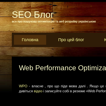
SEO Блог
все про пошукову оптимізацію та веб розробку українською
Головна
Про цей блог
Web Performance Optimiza
WPO
- власне , про що піде мова далі . Якщо це в
дивіться
відео
і записуйте собі в резюме «Web Perfor