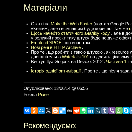
Матеріали
Статті на
Make the Web Faster
(портал Google Pag
«Книги» , але і всім іншим буде корисно. Там же
о
Щось начебто статичного аналізу коду
, але в до
у великий проект таку штуку буде не дуже ефектив
Frontend SPOF
, що воно таке .
Нові речі в HTTP Archive
.
Про те , що робити з такою штукою , як resource wa
дпоплнітельно
Waterfalls 101
на досить цікавому 
Виступ Ilya Grigorik на Devoxx 2012 .
Частина 1
і 
.
Історія однієї оптимізації
. Про те , що після зава
Опубліковано: 13/06/14 @ 06:55
Розділ
Різне
Рекомендуємо: