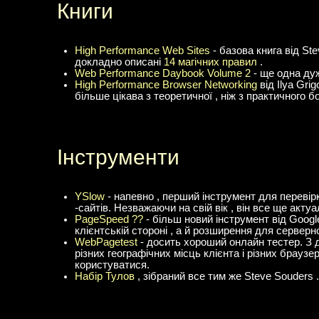
Книги
High Performance Web Sites
- базова книга від St
докладно описані
14 магічних правил
.
Web Performance Daybook Volume 2
- ще одна дуж
High Performance Browser Networking
від Ilya Gri
більше цікава з теоретичної , ніж з практичного бо
Інструменти
YSlow
- напевно , перший інструмент для переві
-сайтів. Незважаючи на свій вік , він все ще актуа
PageSpeed ??
- більш новий інструмент від Google.
клієнтській стороні , а й розширення для серверн
WebPagetest
- досить хороший онлайн тестер. З 
різних географічних місць клієнта і різних браузе
користуватися.
Набір Тулов
, зібраний все тим же Steve Souders .