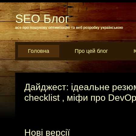
SEO Блог
все про пошукову оптимізацію та веб розробку українською
Головна
Про цей блог
Дайджест: ідеальне резюм
checklist , міфи про DevO
Нові версії