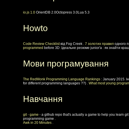
io.js 1.0
OrientDB 2.0Octopress 3.0Lua 5.3
Howto
Code Review Checklist
від Fog Creek .
7 золотих правил
одного п
programmed
before 3D .Ідеальне резюме junior'а : як знайти кра
Мови програмування
The RedMonk Programming Language Rankings
: January 2015. 
for different programming languages ??) .
What most young program
Навчання
git - game
- а github repo that's actually a game to help you learn git
programming game .
Awk in 20 Minutes
.