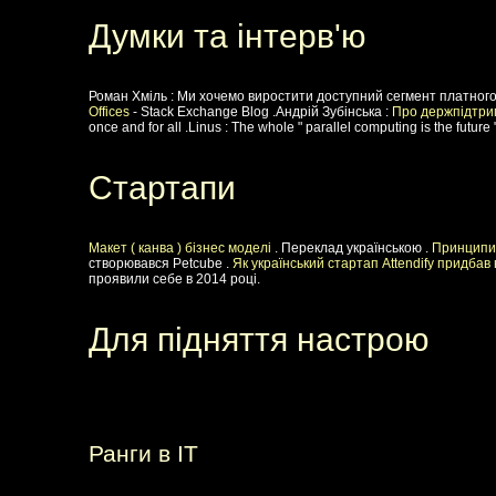
Думки та інтерв'ю
Роман Хміль : Ми хочемо виростити доступний сегмент платного 
Offices
- Stack Exchange Blog .Андрій Зубінська :
Про держпідтрим
once and for all .Linus : The whole " parallel computing is the future 
Стартапи
Макет ( канва ) бізнес моделі
. Переклад українською .
Принципи
створювався Petcube .
Як український стартап Attendify придбав 
проявили себе в 2014 році.
Для підняття настрою
Ранги в IT