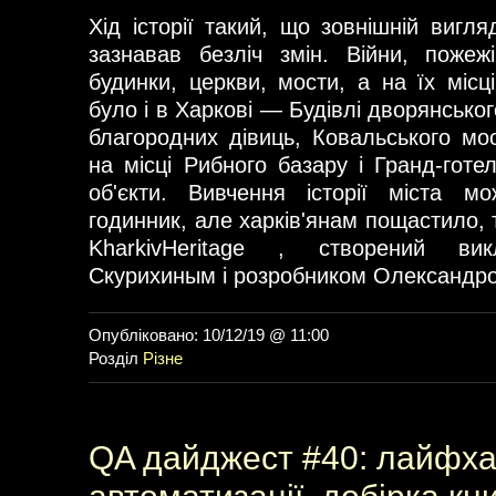
Хід історії такий, що зовнішній вигля
зазнавав безліч змін. Війни, пожеж
будинки, церкви, мости, а на їх місц
було і в Харкові — Будівлі дворянськог
благородних дівиць, Ковальського мо
на місці Рибного базару і Гранд-готе
об'єкти. Вивчення історії міста 
годинник, але харків'янам пощастило, т
KharkivHeritage , створений ви
Скурихиным і розробником Олександр
Опубліковано: 10/12/19 @ 11:00
Розділ
Різне
QA дайджест #40: лайфха