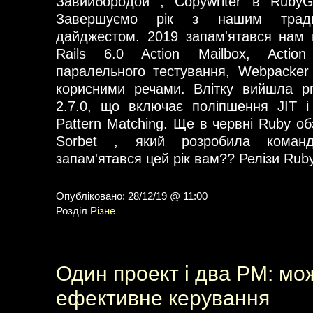
Завийбородой , Copywriter в RubyGa
Завершуємо рік з нашим традиц
дайджестом. 2019 запам'ятався нам 
Rails 6.0 Action Mailbox, Action
паралельного тестування, Webpacker
корисними речами. Влітку вийшла pr
2.7.0, що включає поліпшення JIT і
Pattern Matching. Ще в червні Ruby о
Sorbet , який розробила коман
запам'ятався цей рік вам?? Релізи Ruby
Опубліковано: 28/12/19 @ 11:00
Розділ
Різне
Один проект і два PM: м
ефективне керування