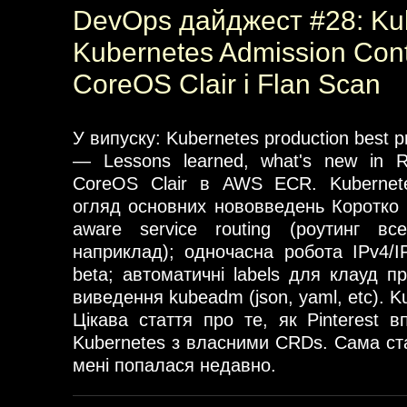
DevOps дайджест #28: Kub
Kubernetes Admission Contr
CoreOS Clair і Flan Scan
У випуску: Kubernetes production best pr
— Lessons learned, what's new in R
CoreOS Clair в AWS ECR. Kubernete
огляд основних нововведень Коротко п
aware service routing (роутинг все
наприклад); одночасна робота IPv4/IP
beta; автоматичні labels для клауд п
виведення kubeadm (json, yaml, etc). Ku
Цікава стаття про те, як Pinterest 
Kubernetes з власними CRDs. Сама ста
мені попалася недавно.