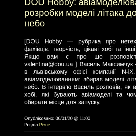
DOU Hobby: авіамоделюва
розробки моделі літака до
небо
[DOU Hobby — рубрика про нетехні
фахівців: творчість, цікаві хобі та інші
Якщо вам є про що розповіс
valentina@dou.ua
] Василь Максимчук 
в львівському офісі компанії N-iX
авіамоделюванням: збирає моделі літа
небо. В інтерв'ю Василь розповів, як в
хобі, які бувають авіамоделі та ч
обирати місце для запуску.
Опубліковано: 06/01/20 @ 11:00
Розділ
Різне