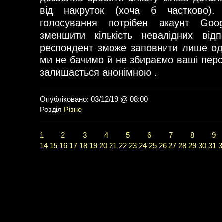
від накруток (хоча б частково)
голосування потрібен акаунт Go
зменшити кількість невалідних від
респондент зможе заповнити лише од
ми не бачимо й не збираємо ваші перс
залишається анонімною .
Опубліковано: 03/12/19 @ 08:00
Розділ
Різне
1
2
3
4
5
6
7
8
9
14
15
16
17
18
19
20
21
22
23
24
25
26
27
28
29
30
31
3