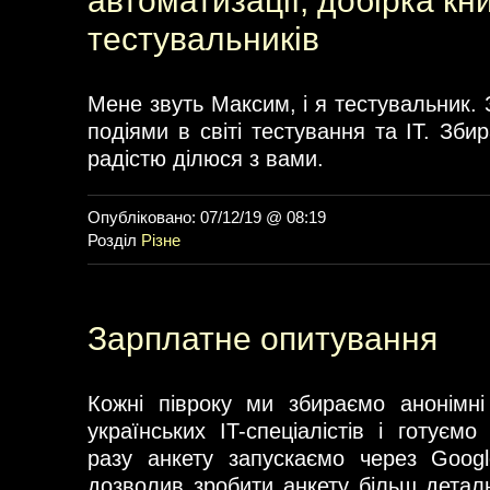
автоматизації, добірка кн
тестувальників
Мене звуть Максим, і я тестувальник. 
подіями в світі тестування та IT. Зби
радістю ділюся з вами.
Опубліковано: 07/12/19 @ 08:19
Розділ
Різне
Зарплатне опитування
Кожні півроку ми збираємо анонімні
українських IT-спеціалістів і готуєм
разу анкету запускаємо через Goog
дозволив зробити анкету більш деталь