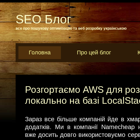
SEO Блог
все про пошукову оптимізацію та веб розробку українською
Головна
Про цей блог
Розгортаємо AWS для ро
локально на базі LocalSta
Зараз все більше компаній йде в хмар
додатків. Ми в компанії Namecheap 
вже досить довго використовуємо серв