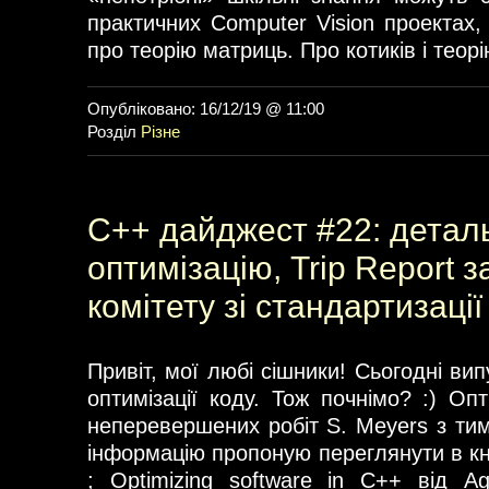
практичних Computer Vision проектах,
про теорію матриць. Про котиків і теор
Опубліковано: 16/12/19 @ 11:00
Розділ
Різне
C++ дайджест #22: детал
оптимізацію, Trip Report 
комітету зі стандартизації
Привіт, мої любі сішники! Сьогодні ви
оптимізації коду. Тож почнімо? :) Оп
неперевершених робіт S. Meyers з тим
інформацію пропоную переглянути в кн
; Optimizing software in C++ від A