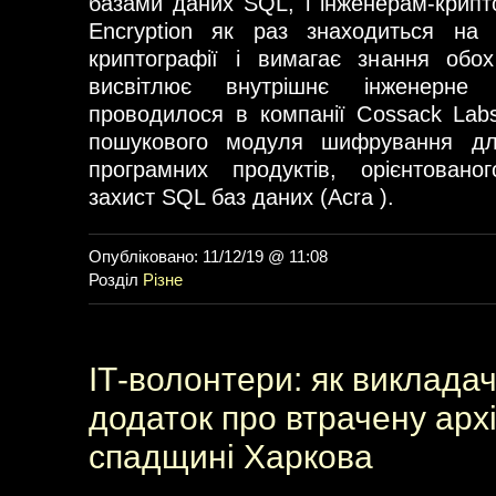
базами даних SQL, і інженерам-крипт
Encryption як раз знаходиться на
криптографії і вимагає знання обох
висвітлює внутрішнє інженерне 
проводилося в компанії Cossack Lab
пошукового модуля шифрування д
програмних продуктів, орієнтован
захист SQL баз даних (Acra ).
Опубліковано: 11/12/19 @ 11:08
Розділ
Різне
ІТ-волонтери: як виклада
додаток про втрачену архі
спадщині Харкова