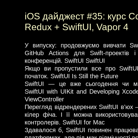
iOS дайджест #35: курс C
Redux + SwiftUI, Vapor 4
У випуску: продовжуємо вивчати Swi
GitHub Actions для Swift-проектів 
конференцій. SwiftUI SwiftUI
Якщо ви пропустили все про SwiftUI
початок. SwiftUI Is Still the Future
SwiftUI — це вже сьогодення чи май
SwiftUI with UIKit and Developing Xcode
ViewController
Перегляд відрендерених SwiftUI в'юх
кілер фіча. І її можна використовув
контролерів. SwiftUI for Mac
Здавалося б, SwiftUI повинен працюва
платформах, але під мак відмінності вс