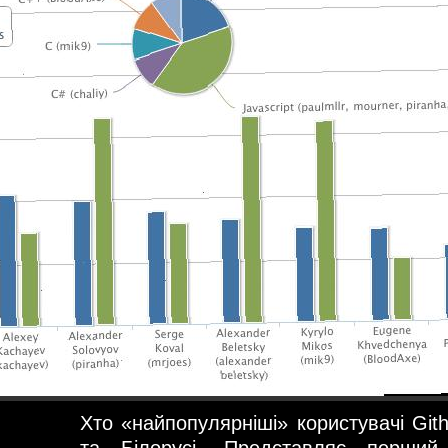
Хто «найпопулярніші» користувачі Githu