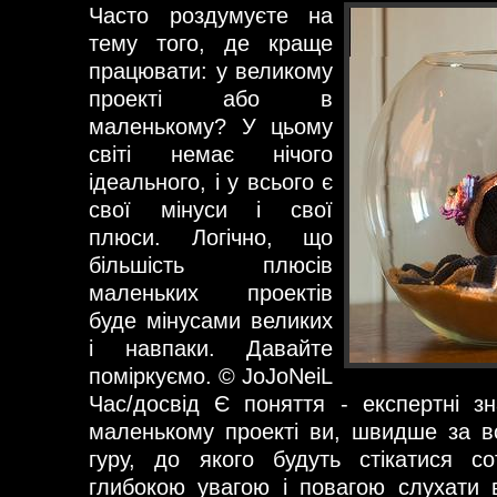
Часто роздумуєте на
тему того, де краще
працювати: у великому
проекті або в
маленькому? У цьому
світі немає нічого
ідеального, і у всього є
свої мінуси і свої
плюси. Логічно, що
більшість плюсів
маленьких проектів
буде мінусами великих
і навпаки. Давайте
поміркуємо. © JoJoNeiL
Час/досвід Є поняття - експертні з
маленькому проекті ви, швидше за в
гуру, до якого будуть стікатися со
глибокою увагою і повагою слухати 