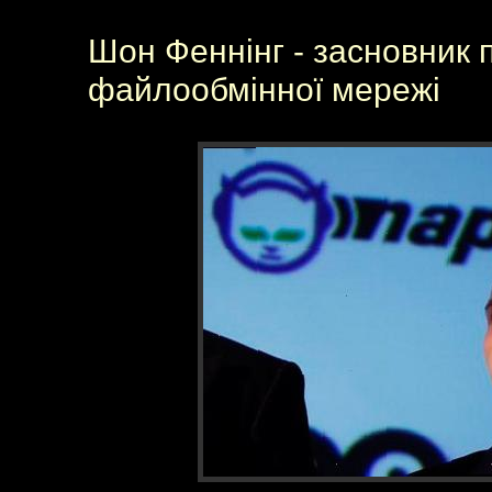
Шон Феннінг - засновник п
файлообмінної мережі