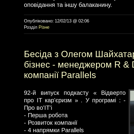
оповідання та іншу балаканину.
Опубліковано: 12/02/13 @ 02:06
Розділ
Різне
Бесіда з Олегом Шайхатар
бізнес - менеджером R & 
компанії Parallels
92-й випуск подкасту « Відверто
про IT кар'єризм » . У програмі : -
Про во'IT'і
- Перша робота
- Розвиток компанії
- 4 напрямки Parallels