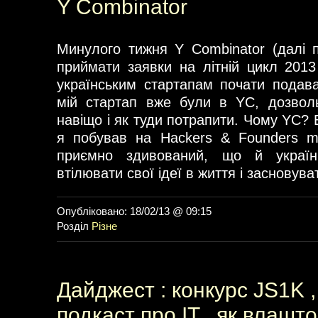
Y Combinator
Минулого тижня Y Combinator (далі 
приймати заявки на літній цикл 2013
українським стартапам почати подава
мій стартап вже були в YC, дозволь
навіщо і як туди потрапити. Чому YC? 
я побував на Hackers & Founders m
приємно здивований, що й україн
втілювати свої ідеї в життя і засновува
Опубліковано: 18/02/13 @ 09:15
Розділ
Різне
Дайджест : конкурс JS1K 
подкаст про IT , як влаш