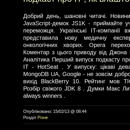
Добрий день, шановні читачі. Новин
JavaScript-демок JS1K - приймайте у
переможця. Українські IT-компанії 
представила нову медичну експе
онкологічних хворих. Opera перех
Коментар з цього приводу від Джона Р
Аналітика Перший випуск подкасту про
IT - HotSeat . У випуску: цікаві де
MongoDB UA, Google - не зовсім добро
вихід BlackBerry 10. Рейтинг мов T
Розбір свіжого JDK 8 . Думки Макс Ли
always winners .
Опубліковано: 15/02/13 @ 08:44
Розділ
Різне