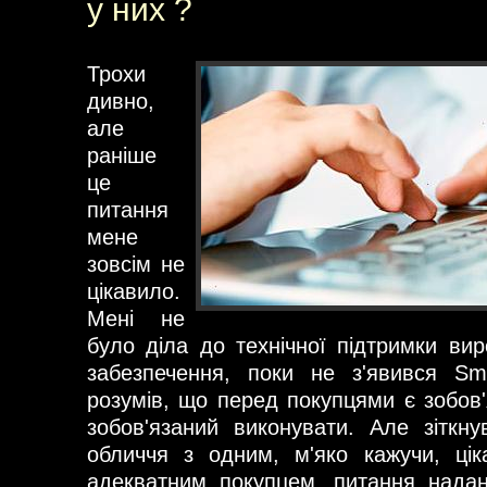
у них ?
Трохи
дивно,
але
раніше
це
питання
мене
зовсім не
цікавило.
Мені не
було діла до технічної підтримки вир
забезпечення, поки не з'явився Sm
розумів, що перед покупцями є зобов'
зобов'язаний виконувати. Але зіткн
обличчя з одним, м'яко кажучи, ці
адекватним покупцем, питання нада