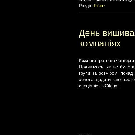
Розділ
Різне
День вишиван
компаніях
Кожного третього четверга
Подивімось, як це було в 
групи за розміром: понад 1
хочете додати свої фот
спеціалістів Ciklum