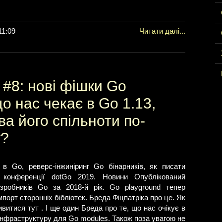
11:09
Читати далі...
#8: нові фішки Go
о нас чекає в Go 1.13,
а його спільноти по-
у?
 в Go, реверс-інжиніринг Go бінарників, як писати
 конференції dotGo 2019. Новини Опублікований
зробників Go за 2018-й рік. Go playground тепер
імпорт сторонніх бібліотек. Бреда Фіцпатріка про це. Як
итися тут . І ще один Бреда про те, що нас очікує в
інфраструктуру для Go modules. Також поза увагою не