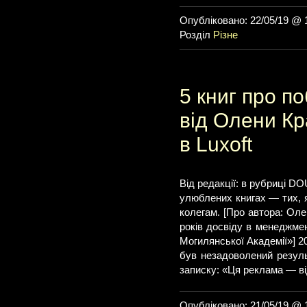
Опубліковано: 22/05/19 @ 
Розділ
Різне
5 книг про п
від Олени Кр
в Luxoft
Від редакції: в рубриці D
улюблених книгах — тих, я
колегам. [Про автора: Ол
років досвіду в менеджмен
Могилянської Академії»] 20
був незадоволений резуль
записку: «Ця реклама — ві
Опубліковано: 21/05/19 @ 