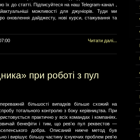
мо їх до статті. Підписуйтеся на наш Telegram-канал ,
йактуальніші можливості для джуніорів. Туди ми
ро оновлення дайджесту, нові курси, стажування та
07:00
Читати далі...
ника» при роботі з пул
переважній більшості випадків більше схожий на
 спробу тотального контролю з боку керівництва. При
ристовується практично у всіх командах і компаніях.
звичай бенефіти і тим, що рев'ю пул реквестов —
селенського добра. Описаний нижче метод був
но і вирішує більшу частину існуючих проблем рев'ю