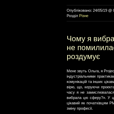
Опубліковано: 24/05/19 @ 
Розділ
Різне
Чому я вибра
не помилилас
роздумує
Мене звуть Ольга, я Proje
індустріальними практика
комунікацій та інших ціка
вірю, що, керуючи проект
часу я не замислювалася
вибрала цю сферу?». У ці
цікавий як початківцям P
зміну професії.