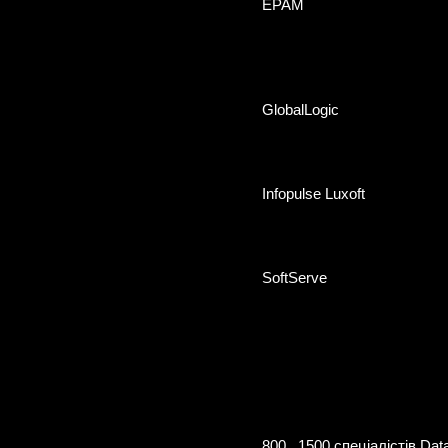
EPAM
GlobalLogic
Infopulse Luxoft
SoftServe
800...1500 спеціалістів Dat