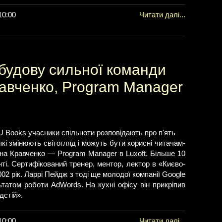
10:00
Читати далі...
обудову сильної команди
авченко, Program Manager
OU Books учасники спільноти розповідають про п'ять
кі змінюють світогляд і можуть бути корисні читачам-
ена Кравченко — Program Manager в Luxoft. Більше 10
ті. Сертифікований тренер, ментор, лектор в «Києво-
02 рік. Ларрі Пейдж з тоді ще молодої компанії Google
татом роботи AdWords. На кухні офісу він прикріпив
дстій».
10:00
Читати далі...