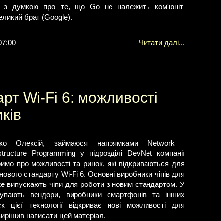
 з думкою про те, що Go не належить ком'юніті
еликий брат (Google).
07:00
Читати далі...
рт Wi-Fi 6: можливості
ків
ко Олексій, займаюся напрямками Network
rastructure Programming у підрозділі DevNet компанії
оримо про можливості та ринок, які відкриваються для
нового стандарту Wi-Fi 6. Основні виробники чіпів для
же випускають чіпи для роботи з новим стандартом. У
упають вендори, виробники смартфонів та інших
к цієї технології відкриває нові можливості для
вирішив написати цей матеріал.