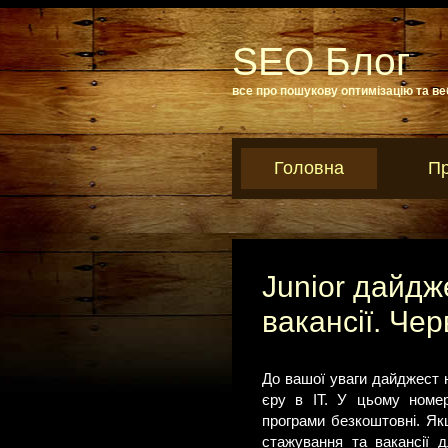
SEO Блог
все про пошукову оптимізацію та ве
Головна
Пр
Junior дайдж
вакансії. Че
До вашої уваги дайджест 
єру в ІТ. У цьому номері
програми безкоштовні. Як
стажування та вакансії д