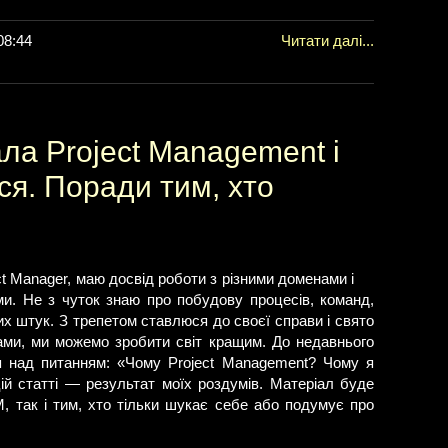
08:44
Читати далі...
ла Project Management і
я. Поради тим, хто
ct Manager, маю досвід роботи з різними доменами і
ми. Не з чуток знаю про побудову процесів, команд,
вих штук. З трепетом ставлюся до своєї справи і свято
ами, ми можемо зробити світ кращим. До недавнього
 над питанням: «Чому Project Management? Чому я
й статті — результат моїх роздумів. Матеріал буде
M, так і тим, хто тільки шукає себе або подумує про