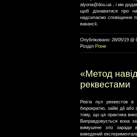
alyona@dou.ua
, і ми дода
щоб дізнаватися про на
надсилаємо сповіщення п
вакансії.
Опубліковано: 28/05/19 @ 
Розділ
Різне
«Метод навід
реквестами
Рев'ю пул реквестов в 
бюрократію, зайві дії або
тому, що ця практика вико
Виправдовується вона за
вимушене зло заради в
виведений експерименталь