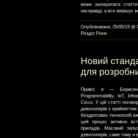
може залишитися стаття
насправді, а все вирішує в
Опубліковано: 25/05/19 @ 
Розділ
Різне
Новий станда
для розробни
Привіт, я — Борисен
Programmability, IoT, Inf
Cisco. У цій статті погов
девелоперів з прийняттям 
бездротових технологій в
цей процес активно вст
приладів. Масовий запус
девелоперів, саме тому я 