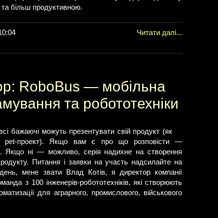
та більш продуктивною.
10:04
Читати далі...
р: RoboBus — мобільна
мування та робототехніки
сі бажаючі можуть презентувати свій продукт (як
й pet-проект). Якщо вам є про що розповісти —
. Якщо ні — можливо, серія надихне на створення
продукту. Питання і заявки на участь надсилайте на
ень, мене звати Влад Котів, я директор компанії
манда з 100 інженерів-робототехніків, які створюють
оматизації для аграрного, промислового, військового