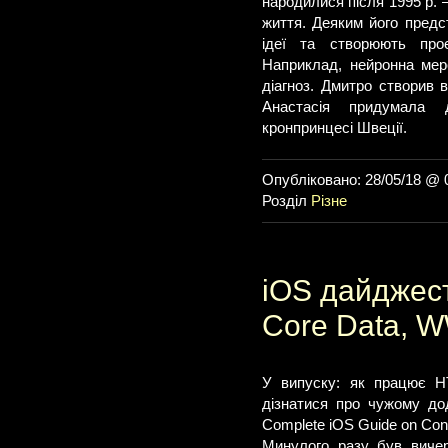
народилися після 1995 р.
життя. Деяким його предс
ідеї та створюють про
Наприклад, нейронна мер
діагноз. Дмитро створив 
Анастасія придумала 
кронпринцесі Швеції.
Опубліковано: 28/05/18 @ 
Розділ
Різне
iOS дайджест 
Core Data, 
У випуску: як працює H
дізнатися про чужому додат
Complete iOS Guide on Conti
Минулого разу був вичер