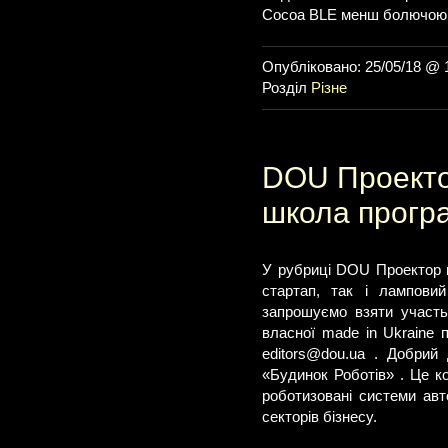
Cocoa BLE менш болючою 
Опубліковано: 25/05/18 @ 
Розділ
Різне
DOU Проекто
школа програ
У рубриці DOU Проектор в
стартап, так і лампови
запрошуємо взяти участь
власної made in Ukraine 
editors@dou.ua
. Добрий д
«Будинок Роботів» . Це ко
роботизовані системи авт
секторів бізнесу.