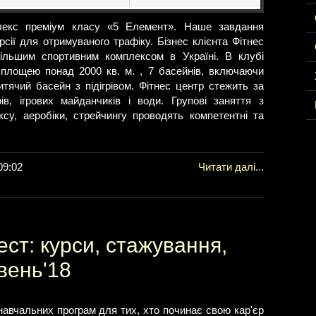
лекс преміум класу «5 Елемент». Наше завдання
сії для отримуваного трафіку. Бізнес клієнта Фітнес
ільшим спортивним комплексом в Україні. В клубі
площею понад 2000 кв. м. , 7 басейнів, включаючи
итячий басейн з підігрівом. Фітнес центр стежить за
ів, ігрових майданчиків і води. Групові заняття з
оксу, аеробіки, стрейчингу проводять компетентні та
09:02
Читати далі...
ест: курси, стажування,
рвень'18
навчальних програм для тих, хто починає свою кар'єр