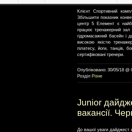
Клієнт Спортивний комп
Збільшити показник конвер
центр 5 Елемент є найб
працює тренажерний зал 
гідромасажний басейн і д
високою якістю тренажер
пілатесу, йоги, танців, б
сертифіковані тренери.
Опубліковано: 30/05/18 @ 
Розділ
Різне
Junior дайдж
вакансії. Че
До вашої уваги дайджест 