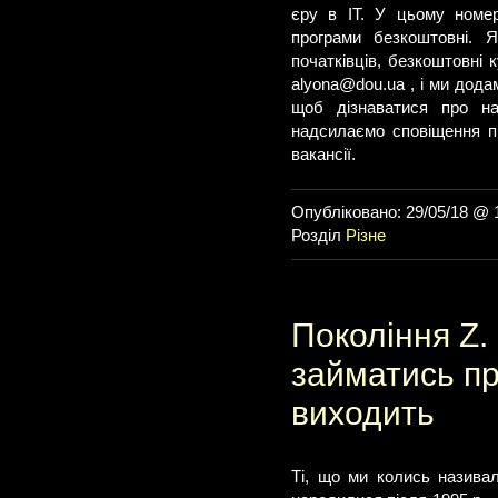
єру в ІТ. У цьому номері
програми безкоштовні. 
початківців, безкоштовні 
alyona@dou.ua
, і ми дода
щоб дізнаватися про на
надсилаємо сповіщення п
вакансії.
Опубліковано: 29/05/18 @ 
Розділ
Різне
Покоління Z.
займатись пр
виходить
Ті, що ми колись називал