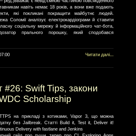
 — ред.)вважає є невід'ємною частиною повсякденного
тавникам навіть немає 18 років, а вони вже подають
екти, які покликані покращити майбутнє людей.
ежа Соломії аналізує електрокардіограми й ставити
власну соціальну мережу й інформаційного чат-бота,
дозатор прального порошку, який сподобався
07:00
Читати далі...
#26: Swift Tips, закони
WWDC Scholarship
TTPS на прикладі з котиками, Vapor 3, що можна
ку без Jailbreak. Статті Build it, Test it, Deliver it!
nuous Delivery with fastlane and Jenkins
пний гайд про пуши, тепер про CI. Exploring Apps