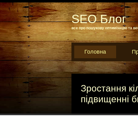
SEO Блог
все про пошукову оптимізацію та ве
Головна
Пр
Зростання кіл
підвищенні 