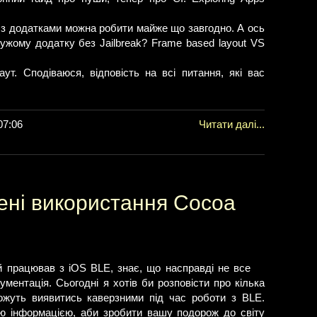
, з додатками можна робити майже що завгодно. А ось
ужому додатку без Jailbreak? Frame based layout VS
ут. Сподіваюся, відповість на всі питання, які вас
07:06
Читати далі...
ені використання Cocoa
й працював з iOS BLE, знає, що насправді не все
ументація. Сьогодні я хотів би розповісти про кілька
можуть виявитись каверзними під час роботи з BLE.
ю інформацією, аби зробити вашу подорож до світу