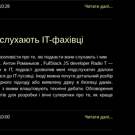
10:28
Читати далі...
 слухають IT-фахівці
озповісти про те, які подкасти вони слухають і чим
 Антон Романьков , FullStack JS developer Radio T —
 в IT, подкаст дозволив мені «підслухати» діалоги
ся до IT-тусовці. Іноді можна почути детальний розбір
турного підходу або виявлену дірку в безпеці даних.
і, з якими влаштовують технічні дебати. Обговорення
тів для розробки і вічні суперечки про те, як краще
10:00
Читати далі...