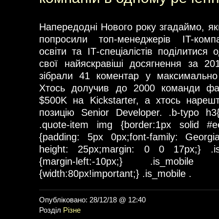
Напередодні Нового року згадаймо, як
попросили топ-менеджерів IT-компа
освіти та ІТ-спеціалістів поділитися
свої найяскравіші досягнення за 201
зібрали 41 коментар у максимально
Хтось долучив до 2000 команди фахі
$500K на Kickstarter, а хтось наре
позицію Senior Developer. .b-typo h3{p
.quote-item img {border:1px solid #e
{padding: 5px 0px;font-family: Georgia;
height: 25px;margin: 0 0 17px;} .is
{margin-left:-10px;} .is_mobil
{width:80px!important;} .is_mobile .
Опубліковано: 28/12/18 @ 12:40
Розділ
Різне