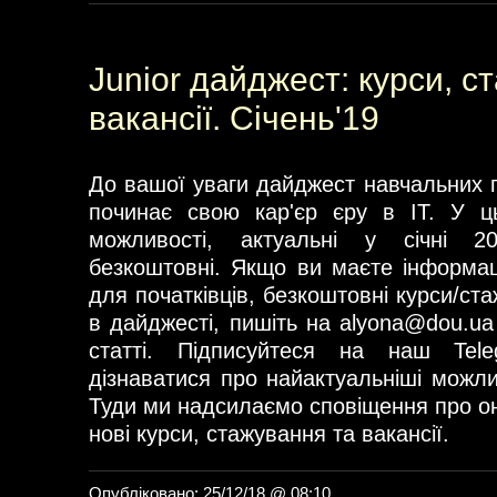
Junior дайджест: курси, с
вакансії. Січень'19
До вашої уваги дайджест навчальних п
починає свою кар'єр єру в ІТ. У ць
можливості, актуальні у січні 2
безкоштовні. Якщо ви маєте інформаці
для початківців, безкоштовні курси/ст
в дайджесті, пишіть на
alyona@dou.ua
статті. Підписуйтеся на наш Tel
дізнаватися про найактуальніші можли
Туди ми надсилаємо сповіщення про о
нові курси, стажування та вакансії.
Опубліковано: 25/12/18 @ 08:10