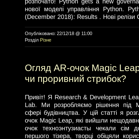
розпочато! Python gets a new govern
нової моделі управління Python. Pyt
(December 2018): Results . Нові релізи Q
Опубліковано: 22/12/18 @ 11:00
Розділ
Різне
Огляд AR-очок Magic Leap
чи проривний стрибок?
Привіт! Я Research & Development Lead 
Lab. Ми розробляємо рішення під Mi
сфері будівництва. У цій статті я роз
очок Magic Leap, які вийшли нещодавн
очок техноэнтузиасты чекали сім д
першого тізера, творці обіцяли кор