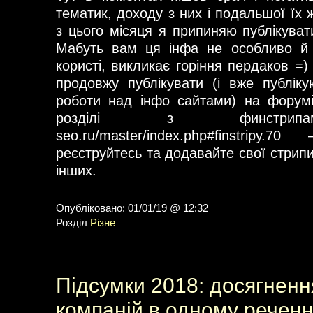
тематик, доходу з них і подальшої їх ж
з цього місяця я припиняю публікуват
Мабуть вам ця інфа не особливо й п
користі, викликає горіння пердаков =
продовжу публікувати (і вже публік
роботи над інфо сайтами) на форумі
розділі з финстрипами
seo.ru/master/index.php#finstrip
реєструйтесь та додавайте свої стрип
інших.
Опубліковано: 01/01/19 @ 12:32
Розділ
Різне
Підсумки 2018: досягненн
компаній в одному реченн