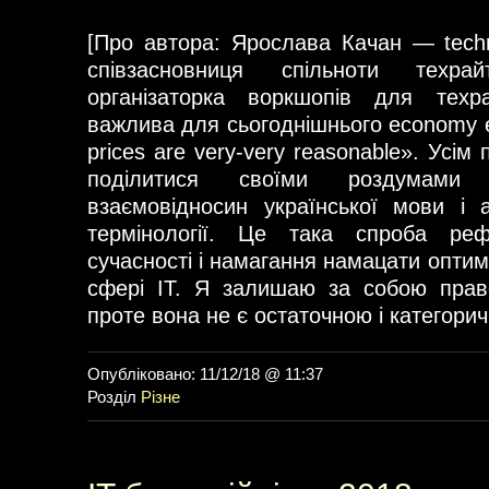
[Про автора: Ярослава Качан — techni
співзасновниця спільноти техра
організаторка воркшопів для техр
важлива для сьогоднішнього economy es
prices are very-very reasonable». Усім 
поділитися своїми роздумами
взаємовідносин української мови і ан
термінології. Це така спроба реф
сучасності і намагання намацати оптим
сфері IT. Я залишаю за собою прав
проте вона не є остаточною і категори
Опубліковано: 11/12/18 @ 11:37
Розділ
Різне