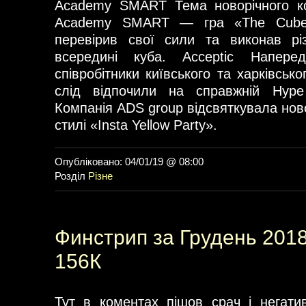
Academy SMART Тема новорічного ко
Academy SMART — гра «The Cube»
перевірив свої сили та виконав різ
всередині куба. Acceptic Напере
співробітники київського та харківсько
слід відпочили на справжній Hype
Компанія ADS group відсвяткувала ново
стилі «Insta Yellow Party».
Опубліковано: 04/01/19 @ 08:00
Розділ
Різне
Финстрип за Грудень 2018
156К
Тут в коментах пішов срач і негати