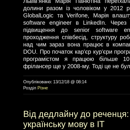
Львів'янка Марія Панютіна переїхал
долини разом із чоловіком у 2012 р
GlobalLogic та Verifone, Марія влаш
software engineer в LinkedIn. Через
підвищення до senior software en
проходження співбесід, структуру роб
над чим зараз вона працює в компан
DOU. Про початок кар'єр кур'єри програ
програмістом я працюю більше 10
фрілансер ще у 2008-му. Тоді це не бу
Опубліковано: 13/12/18 @ 08:14
Розділ
Різне
Від дедлайну до реченця:
українську мову в ІТ