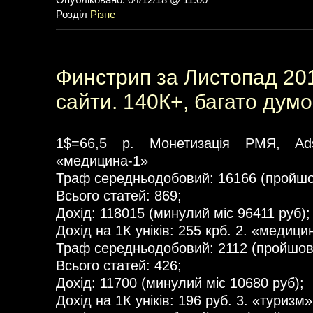
Опубліковано: 04/12/18 @ 11:00
Розділ
Різне
Финстрип за Листопад 201
сайти. 140К+, багато думо
1$=66,5 р. Монетизація РМЯ, Ad
«медицина-1»
Траф середньодобовий: 16166 (пройшов
Всього статей: 869;
Дохід: 118015 (минулий міс 96411 руб);
Дохід на 1К уніків: 255 крб. 2. «медици
Траф середньодобовий: 2112 (пройшов.
Всього статей: 426;
Дохід: 11700 (минулий міс 10680 руб);
Дохід на 1К уніків: 196 руб. 3. «туризм»