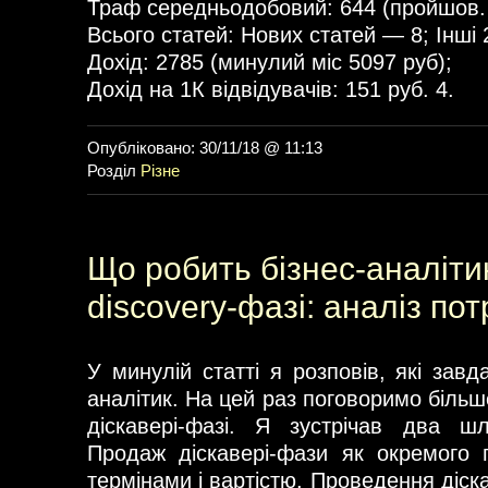
Траф середньодобовий: 644 (пройшов. 
Всього статей: Нових статей — 8; Інші 
Дохід: 2785 (минулий міс 5097 руб);
Дохід на 1К відвідувачів: 151 руб. 4.
Опубліковано: 30/11/18 @ 11:13
Розділ
Різне
Що робить бізнес-аналіти
discovery-фазі: аналіз пот
У минулій статті я розповів, які завд
аналітик. На цей раз поговоримо більш
діскавері-фазі. Я зустрічав два шл
Продаж діскавері-фази як окремого 
термінами і вартістю. Проведення діс