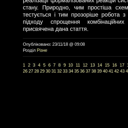
реалізації формалізованих реакцій сист
стану. Природно, чим простіша схе
тестується і тим прозоріше робота з
підходу спрощення комбінаційни
присвячена дана стаття.
Опубліковано: 23/11/18 @ 09:08
Розділ
Різне
1
2
3
4
5
6
7
8
9
10
11
12
13
14
15
16
17
26
27
28
29
30
31
32
33
34
35
36
37
38
39
40
41
42
43
4