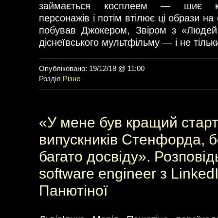
займається косплеем — шиє ко
персонажів і потім втілює ці образи на
побував Джокером, Звіром з «Людей
діснеївського мультфільму — і не тільк
Опубліковано: 19/12/18 @ 11:00
Розділ
Різне
«У мене був кращий старт,
випускників Стенфорда, б
багато досвіду». Розповід
software engineer з Linked
Панютіної