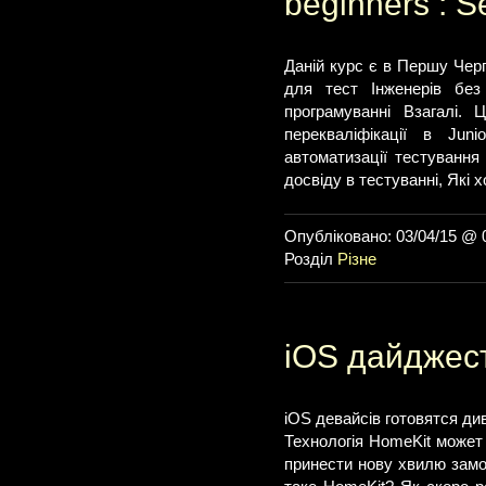
beginners : S
Даній курс є в Першу Че
для тест Інженерів без
програмуванні Взагалі.
перекваліфікації в Ju
автоматизації тестування
досвіду в тестуванні, Які х
Опубліковано: 03/04/15 @ 
Розділ
Різне
iOS дайджест
iOS девайсів готовятся див
Технологія HomeKit может 
принести нову хвилю замо