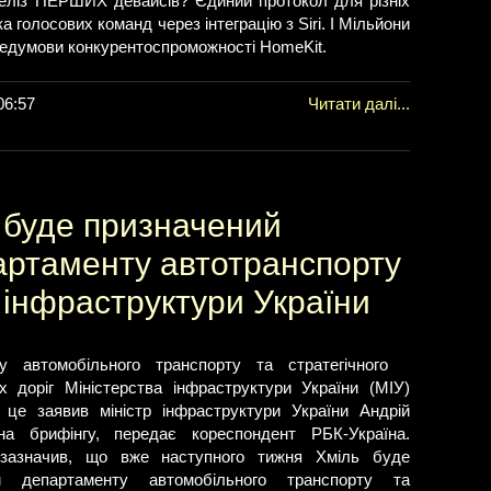
реліз ПЕРШИХ девайсів? Єдиний протокол для різніх
ка голосових команд через інтеграцію з Siri. І Мільйони
ередумови конкурентоспроможності HomeKit.
06:57
Читати далі...
 буде призначений
артаменту автотранспорту
 інфраструктури України
у автомобільного транспорту та стратегічного
х доріг Міністерства інфраструктури України (МІУ)
це заявив міністр інфраструктури України Андрій
на брифінгу, передає кореспондент РБК-Україна.
 зазначив, що вже наступного тижня Хміль буде
м департаменту автомобільного транспорту та