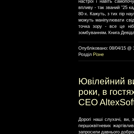
настрої і навіть самопоч
впливу - так званий "25 к
80-х. Кажуть, з тих пір на
можуть маніпулювати свідо
точка зору - все це ніб
зомбуванням. Книга Девіда
Опубліковано: 08/04/15 @ 
Розділ
Різне
Ювілейний ви
роки, в гост
CEO AltexSof
Дорогі наші слухачі, ви,
першоквітневих жартівлив
запросили давнього добро