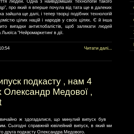
уття людей. Одна з найвідоміших технологій такого
адр", про який я вперше почула від тата ще в далеких
ука зайшла ще далі, і тепер творці подібних технологій
містю цілих націй і народів у своїх цілях. Є й інша
ито вигадки антиглобалістів, щоб залякати людей
 Льюїса "Нейромаркетинг в дії.
10:54
Читати далі...
пуск подкасту , нам 4
ях Олександр Медової ,
t
 звичайно ж здогадалися, що минулий випуск був
им. Сьогодні справжній ювілейний випуск, в який ми
го друга подкасту Олександра Медового.