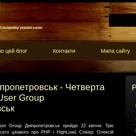
б розробку українською
о цей блог
Контакти
Мапа сайту
ніпропетровськ - Четверта
Р
User Group
вськ
er Group Дніпропетровськ пройде 22 квітня. Тріо
агато цікавого про PHP і HighLoad. Спікер: Олексій