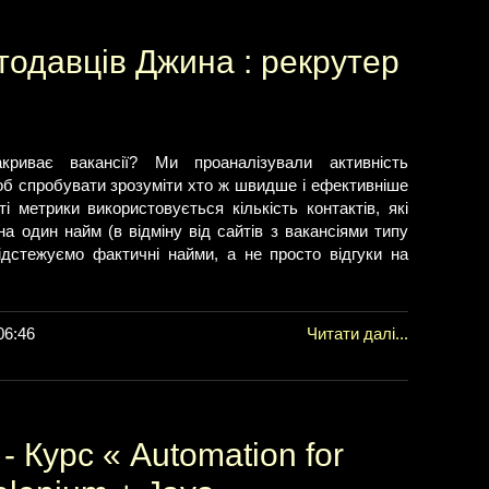
одавців Джина : рекрутер
риває вакансії? Ми проаналізували активність
об спробувати зрозуміти хто ж швидше і ефективніше
ті метрики використовується кількість контактів, які
а один найм (в відміну від сайтів з вакансіями типу
ідстежуємо фактичні найми, а не просто відгуки на
06:46
Читати далі...
 - Курс « Automation for