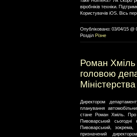
таке HomeKit? Як скоро 
віробніків техніки. Підтрим
Користувачів iOS. Вісь п
Опубліковано: 03/04/15 @ 
Розділ
Різне
Роман Хміль
головою деп
Міністерства
Директором департамент
планування автомобільни
стане Роман Хміль. Про 
Пивоварський сьогодні 
Пивоварський, зокрема,
призначений директоро