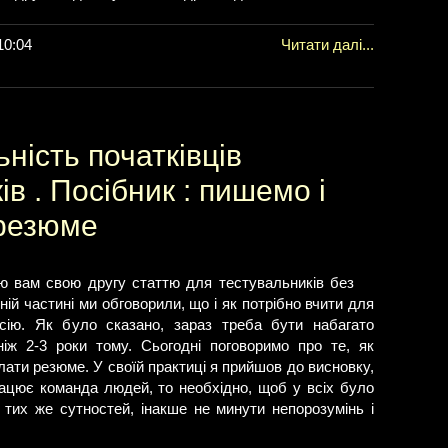
10:04
Читати далі...
ність початківців
в . Посібник : пишемо і
резюме
яю вам свою другу статтю для тестувальників без
ній частині ми обговорили, що і як потрібно вчити для
сію. Як було сказано, зараз треба бути набагато
ніж 2-3 роки тому. Сьогодні поговоримо про те, як
лати резюме. У своїй практиці я прийшов до висновку,
ацює команда людей, то необхідно, щоб у всіх було
і тих же сутностей, інакше не минути непорозумінь і