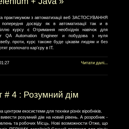
elenium + Java »
рга практикумом з автоматизації веб ЗАСТОСУВАННЯ
 попередня досвіду як в автоматизації так и в
 Ціллю курсу є Отримання необхідніх навічок для
nior QA Automation Engineer и побудова з нуля
 вебу. проти, курс такоже буде цікавім людям и без
отят розпочато кар'єру в ІТ.
01:27
Читати далі...
 # 4 : Розумний дім
а центром екосистеми для техніки різніх віробніків.
вивести розумний дім на новий рівень. А розробник -
влень та робочих Місць. Нові возможности Отже, що