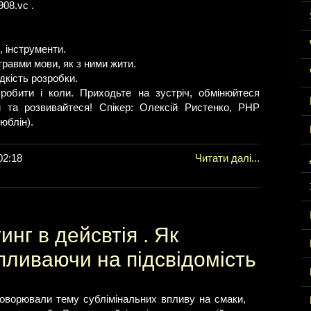
908.vc .
, інструменти.
травми мови, як з ними жити.
дкість розробки.
 робити і коли. Приходьте на зустріч, обмінюйтеся
ми та розвивайтеся! Спікер: Олексій Ристенко, PHP
юблін).
02:18
Читати далі...
нг в дейсвтія . Як
пливаючи на підсвідомість
оворювали тему сублімінальних впливу на смаки,