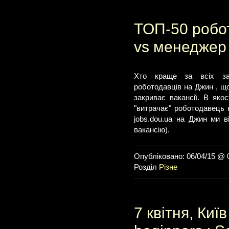
ТОП-50 робот
vs менеджер
Хто краще за всіх зак
роботодавців на Джин , щ
закриває вакансії. В якос
"витрачає" роботодавець н
jobs.dou.ua на Джин ми в
вакансію).
Опубліковано: 06/04/15 @ 
Розділ
Різне
7 квітня, Київ