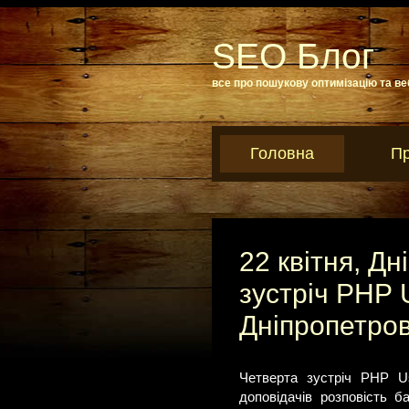
SEO Блог
все про пошукову оптимізацію та ве
Головна
Пр
22 квітня, Д
зустріч РНР 
Дніпропетро
Четверта зустріч РНР Us
доповідачів розповість б