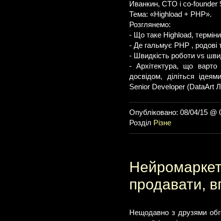
Иванкин, CTO і co-founder 
Тема: «Highload + PHP».
Розглянемо:
- Що таке Highload, терміни
- Де гальмує PHP , родові 
- Швидкість роботи vs шви
- Архітектура, що варто
досвідом, діліться ідея
Senior Developer (DataArt Л
Опубліковано: 08/04/15 @ 
Розділ
Різне
Нейромаркети
продавати, в
Нещодавно з друзями обг