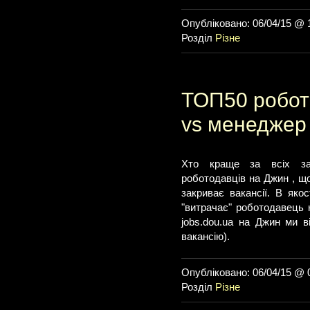
Опубліковано: 06/04/15 @ 
Розділ
Різне
ТОП50 робото
vs менеджер
Хто краще за всіх зак
роботодавців на Джин , щ
закриває вакансії. В якос
"витрачає" роботодавець н
jobs.dou.ua на Джин ми в
вакансію).
Опубліковано: 06/04/15 @ 
Розділ
Різне