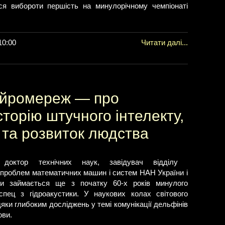
ося вибороти першість на минулорічному чемпіонаті
10:00
Читати далі...
ейромереж — про
сторію штучного інтелекту,
І та розвиток людства
октор технічних наук, завідувач відділу
у проблем математичних машин і систем НАН України і
ми займається ще з початку 60-х років минулого
пец з гідроакустики. У наукових колах світового
яки глибоким досліджень у темі комунікації дельфінів
ови.