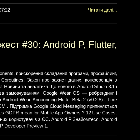
07:22
Читати далі...
ест #30: Android P, Flutter,
ponents, прискорення складання програми, профайлинг,
Coroutines, Закон про захист даних, конференція в
о! Новини та аналітика Що нового в Android Studio 3.1 і
 за замовчуванням. Google Wear OS — ребрендинг і
Android Wear. Announcing Flutter Beta 2 (v0.2.8) . Time
CM . Підтримка Google Cloud Messaging припиняється
does GDPR mean for Mobile App Owners ? 12 Use Cases.
них користувачів з ЄС. Android P Знайомтеся: Android
P Developer Preview 1.