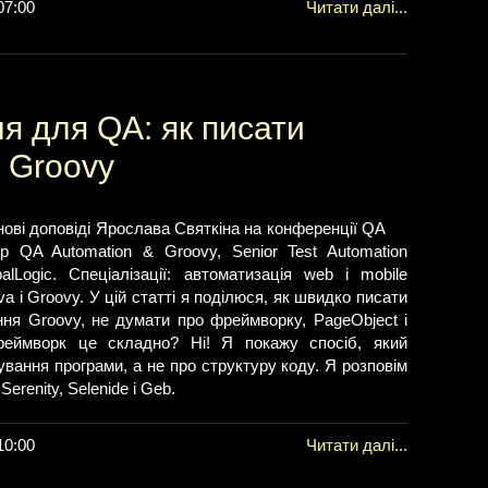
07:00
Читати далі...
ня для QA: як писати
 Groovy
нові доповіді Ярослава Святкіна на конференції QA
 QA Automation & Groovy, Senior Test Automation
balLogic. Спеціалізації: автоматизація web і mobile
ava і Groovy. У цій статті я поділюся, як швидко писати
ння Groovy, не думати про фреймворку, PageObject і
. Фреймворк це складно? Ні! Я покажу спосіб, який
вання програми, а не про структуру коду. Я розповім
renity, Selenide і Geb.
10:00
Читати далі...