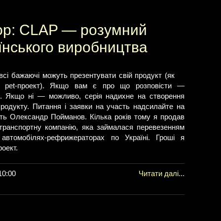
р: CLAP — розумний
їнського виробництва
сі бажаючі можуть презентувати свій продукт (як
й pet-проект). Якщо вам є про що розповісти —
. Якщо ні — можливо, серія надихне на створення
продукту. Питання і заявки на участь надсилайте на
ть Олександр Пойманов. Кілька років тому я продав
 транспортну компанію, яка займалася перевезенням
 автомобілях-рефрижераторах по Україні. Гроші я
роект.
10:00
Читати далі...