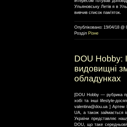
інтересом готував доповід
Ульяновську Летів я в Ул
вивчив список пам'яток.
Опубліковано: 19/04/18 @ 
Розділ
Різне
DOU Hobby: 
видовищні зм
обладунках
[DOU Hobby — рубрика про 
хобі та інші lifestyle-д
valentina@dou.ua
] Артем Б
UA, а також займається і
України представляє наш
DOU, що таке середньовіч