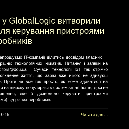
 у GlobalLogic витворили
ля керування пристроями
робників
прошуємо IT-компанії ділитись досвідом власних
рішніх технологічних ініціатив. Питання і заявки на
ditors@dou.ua
. Сучасні технології IoT так стрімко
всякденне життя, що зараз вже нікого не здивуєш
. Проте не все так просто, як може здаватися на
и на широку популярність систем smart home, досі не
 рішення, яке б дозволяло керувати пристроями
и) від різних виробників.
10:15
Читати далі...