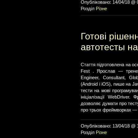
Опубліковано: 14/04/18 @ 
Розділ
Різне
Готові рішен
автотесты на
Стаття підготовлена на ос
Fest . Ярослав — тренер
Engineer, Consultant, Glo
(Android і iOS), пише на J
тести на мові програмува
ініціалізації WebDriver
дозволяє думати про тесту
про трьох фреймворках — Se
Опубліковано: 13/04/18 @ 
Розділ
Різне