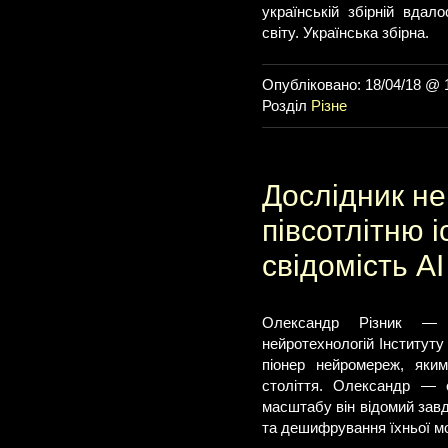
українській збірній вдал
світу. Українська збірна.
Опубліковано: 18/04/18 @ 
Розділ
Різне
Дослідник н
півсотлітню і
свідомість А
Олександр Різник — д
нейротехнологій Інститут
піонер нейромереж, яки
століття. Олександр — с
масштабу він відомий завд
та дешифрування їхньої м