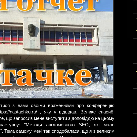
литися з вами своїми враженнями про конференцію
ps://nastachku.ru/ , яку я відвідав. Велике спасибі
те, що запросив мене виступити з доповіддю на цьому
наступну: "Методи англомовного SEO, які мало
". Тема самому мені так сподобалася, що я з великим