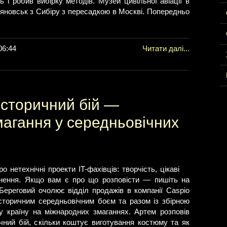
ь і робив вибірку методів. Музей цивільної авіації в
ьяновськ з Сибіру з пересадкою в Москві. Попередньо
06:44
Читати далі...
Історичний бій —
агання у середньовічних
нетехнічні проекти IT-фахівців: творчість, цікаві
осягнення. Якщо вам є про що розповісти — пишіть на
ереговий очолює відділ продажів в компанії Caspio
сторичним середньовічним боєм та разом із збірною
у країну на міжнародних змаганнях. Артем розповів
ний бій, скільки коштує виготування костюму та як