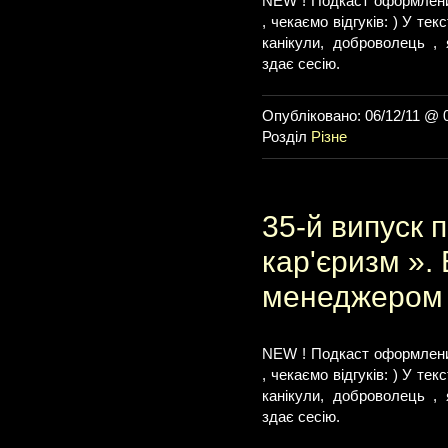
NEW ! Подкаст оформлени
, чекаємо відгуків: ) У те
канікули, доброволець , 
здає сесію.
Опубліковано: 06/12/11 @ 
Розділ
Різне
35-й випуск п
кар'єризм ».
менеджером
NEW ! Подкаст оформлени
, чекаємо відгуків: ) У те
канікули, доброволець , 
здає сесію.