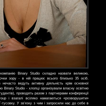
компанію Binary Studio складно назвати великою,
очки зору - в ній працює всього близько 35 осіб.
в нечасто ведуть активну діяльність крім основної
о Binary Studio - хлопці організували власну освітню
тудентів), проводять разом з партнерами конференції
oup і взагалі всіляко намагаються «розворушити»
ІТ-тусовку. У зв'язку з чим і запросили нас до себе в