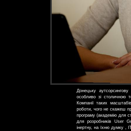
Донецьку аутсорсингову 
особливо зі столичною т
Компанії таких масштабі
роботи, чого не скажеш пр
програму (академію для с
для розробників User Gr
інертну, на їхню думку , 