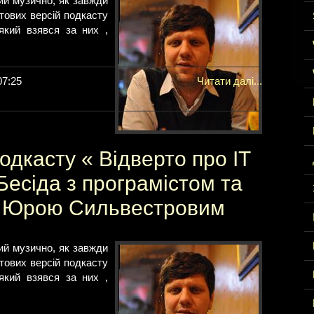
й музично, як завжди
кстових версій подкасту
який взявся за них ,
07:25
Читати далі...
одкасту « Відверто про IT
 Бесіда з програмістом та
 Юрою Сильвестровим
й музично, як завжди
кстових версій подкасту
який взявся за них ,