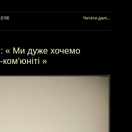
10:56
Читати далі...
o : « Ми дуже хочемо
-ком'юніті »