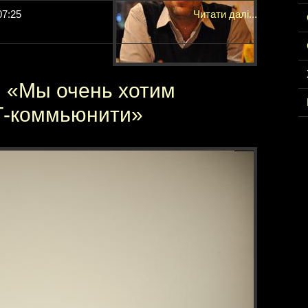
07:25
Читати далі...
o: «Мы очень хотим
Т-коммьюнити»