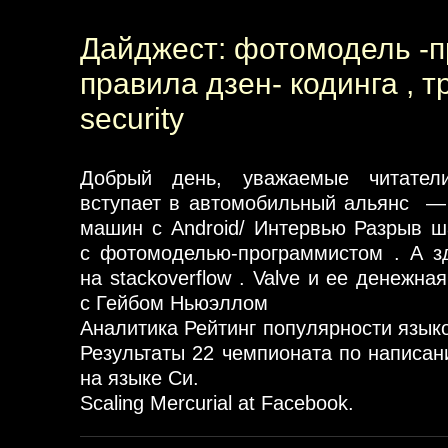
Дайджест: фотомодель -пр
правила дзен- кодинга , т
security
Добрый день, уважаемые читател
вступает в автомобильный альянс — 
машин с Android/ Интервью Разрыв 
с фотомоделью-программистом . А 
на stackoverflow . Valve и ее денежн
с Гейбом Ньюэллом
Аналитика Рейтинг популярности язык
Результаты 22 чемпионата по написан
на языке Си.
Scaling Mercurial at Facebook.