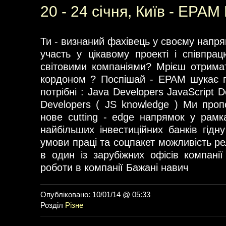
20 - 24 січня, Київ - EPAM
Ти - визнаний фахівець у своєму напр
участь у цікавому проекті і співпра
світовими компаніями? Мрієш отрима
кордоном ? Поспішай - EPAM шукає п
потрібні : Java Developers JavaScript
Developers ( JS knowledge ) Ми про
нове cutting - edge напрямок у рамк
найбільших інвестиційних банків гідну
умови праці та соцпакет можливість рел
в один із зарубіжних офісів компанії
роботи в компанії Бажані навич
Опубліковано: 10/01/14 @ 05:33
Розділ
Різне