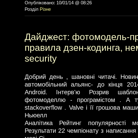
Опубліковано: 10/01/14 @ 08:26
Розділ
Різне
Дайджест: фотомодель-п
правила дзен-кодинга, не
security
Добрий день , шановні читачі. Нови
автомобільний альянс- до кінця 20
Android. Інтерв'ю Розрив шабл
фотомоделлю - програмістом . А т
stackoverflow . Valve і її грошова маш
Ньюелл
Аналітика Рейтинг популярності м
Результати 22 чемпіонату з написання