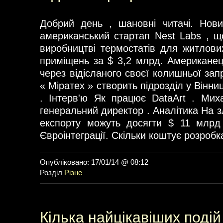
Добрий день , шановні читачі. Нови
американський стартап Nest Labs , що
виробництві термостатів для житлових
приміщень за $ 3,2 млрд. Американец
через відісланого своєї колишньої за
« Міратех » створить підрозділ у Вінниці
. Інтерв'ю Як працює DataArt . Мих
генеральний директор . Аналітика На зл
експорту можуть досягти $ 11 млрд 
Євроінтеграції. Скільки коштує розробк
Опубліковано: 17/01/14 @ 08:12
Розділ
Різне
Кілька найцікавіших подій