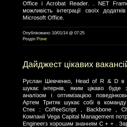
Office і Acrobat Reader. . NET Fra
можливість інтеграції своїх додатк
Microsoft Office.
Опубліковано: 10/01/14 @ 07:25
Розділ
Різне
Дайджест цікавих вакансі
Руслан Шевченко, Head of R & D в
шукає інтернів, яким цікаво буде 
аналізом і оптимізацією поведінков
Артем Тритяк шукає собі в команду
Стек : CoffeeScript , Backbone , Cha
Компанії Vega Capital Management потр
Engineerз хорошим знанням C + + . За