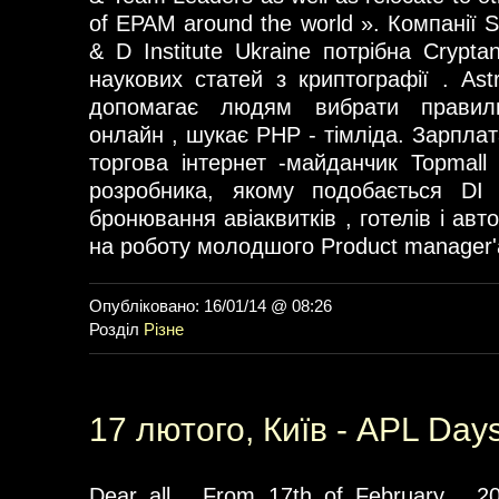
of EPAM around the world ». Компанії
& D Institute Ukraine потрібна Crypta
наукових статей з криптографії . Astr
допомагає людям вибрати правил
онлайн , шукає PHP - тімліда. Зарплат
торгова інтернет -майданчик Topmall
розробника, якому подобається DI
бронювання авіаквитків , готелів і авт
на роботу молодшого Product manager'
Опубліковано: 16/01/14 @ 08:26
Розділ
Різне
17 лютого, Київ - APL Day
Dear all , From 17th of February , 2