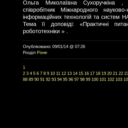
Ольга Миколаївна Сухоручкіна ,
співробітник Міжнародного науково-
інформаційних технологій та систем Н
Тема її доповіді: «Практичні питан
робототехніки » .
Опубліковано: 09/01/14 @ 07:26
Розділ
Різне
1
2
3
4
5
6
7
8
9
10
11
12
13
14
15
16
17
18
19
20
21
22
2
88
89
90
91
92
93
94
95
96
97
98
99
100
101
102
103
10