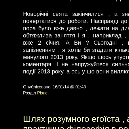
Новорічні свята закінчилися , а з
повертатися до роботи. Насправді до
пора було вже давно , лежати на див
обтяжлива заняття і я , наприклад , 
вже 2 січня. А Ви ? Сьогодні , 
запізненням , я хотів би згадати кільк
минулого 2013 року. Якщо щось упуст
коментаря. І не напружуйтеся сильн
події 2013 року, а ось у що вони виллют
Опубліковано: 16/01/14 @ 01:48
Розділ
Різне
Шлях розумного егоїста , 
практична філософія в ро