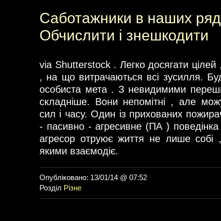
Саботажники в наших ряд
Обчислити і знешкодити
via Shutterstock . Легко досягати цілей
, на що витрачаються всі зусилля. Бу
особиста мета . З невидимими переш
складніше. Вони непомітні , але можу
сил і часу. Один із прихованих пожирач
- пасивно - агресивне (ПА ) поведінк
агресор отруює життя не лише собі 
якими взаємодіє.
Опубліковано: 13/01/14 @ 07:52
Розділ
Різне