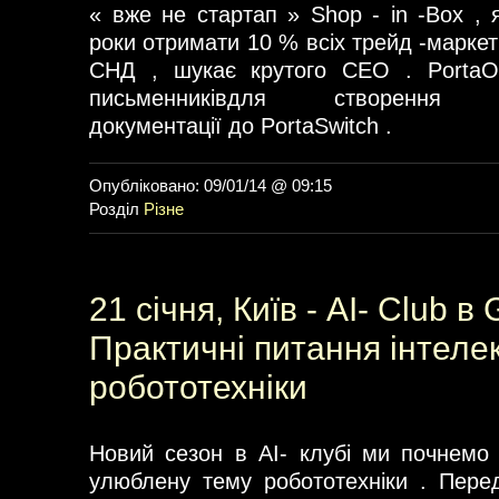
« вже не стартап » Shop - in -Box , 
роки отримати 10 % всіх трейд -маркет
СНД , шукає крутого СЕО . PortaO
письменниківдля створення ко
документації до PortaSwitch .
Опубліковано: 09/01/14 @ 09:15
Розділ
Різне
21 січня, Київ - AI- Club в
Практичні питання інтеле
робототехніки
Новий сезон в AI- клубі ми почнемо
улюблену тему робототехніки . Пере