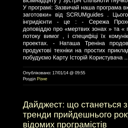
вісімнадцяту ) зустріч спільноти гнучко
У програмі: Зазвичай наша програма в
заготовки» від SCRUMguides . Цього
інгридієнти - це : - Сережа Прох
доповіддю про «мертвих зонах » та « 
потоку вимог , і специфіці їх комуні
проектах. - Наташа Треніна продо
продуктові техніки на простих прикла
побудуємо Карту Історій Користувача ..
Опубліковано: 17/01/14 @ 09:55
Розділ
Різне
Дайджест: що станеться з І
тренди прийдешнього року
відомих програмістів