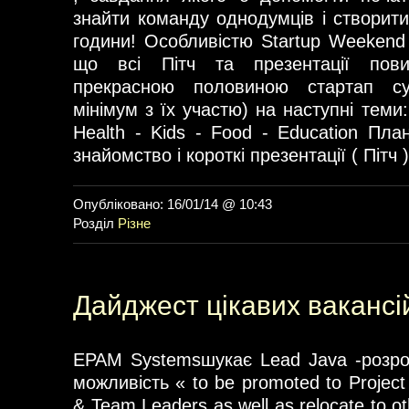
знайти команду однодумців і створити
години! Особливістю Startup Weekend 
що всі Пітч та презентації пови
прекрасною половиною стартап су
мінімум з їх участю) на наступні теми:
Health - Kids - Food - Education Пла
знайомство і короткі презентації ( Пітч 
Опубліковано: 16/01/14 @ 10:43
Розділ
Різне
Дайджест цікавих ваканс
EPAM Systemsшукає Lead Java -розро
можливість « to be promoted to Projec
& Team Leaders as well as relocate to ot